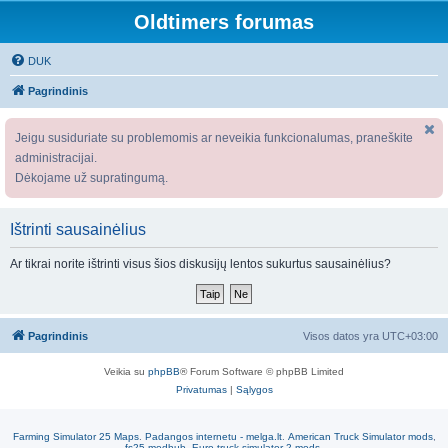
Oldtimers forumas
DUK
Pagrindinis
Jeigu susiduriate su problemomis ar neveikia funkcionalumas, praneškite
administracijai.
Dėkojame už supratingumą.
Ištrinti sausainėlius
Ar tikrai norite ištrinti visus šios diskusijų lentos sukurtus sausainėlius?
Pagrindinis
Visos datos yra
UTC+03:00
Veikia su
phpBB
® Forum Software © phpBB Limited
Privatumas
|
Sąlygos
Farming Simulator 25 Maps
.
Padangos internetu - melga.lt
.
American Truck Simulator mods
,
fs25 modhub
.
Euro truck simulator 2 mods
.