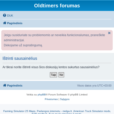
Oldtimers forumas
DUK
Pagrindinis
Jeigu susiduriate su problemomis ar neveikia funkcionalumas, praneškite
administracijai.
Dėkojame už supratingumą.
Ištrinti sausainėlius
Ar tikrai norite ištrinti visus šios diskusijų lentos sukurtus sausainėlius?
Pagrindinis
Visos datos yra
UTC+03:00
Veikia su
phpBB
® Forum Software © phpBB Limited
Privatumas
|
Sąlygos
Farming Simulator 25 Maps
.
Padangos internetu - melga.lt
.
American Truck Simulator mods
,
fs25 modhub
.
Euro truck simulator 2 mods
.