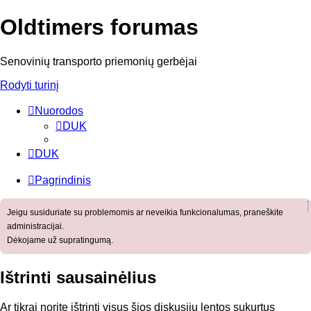
Oldtimers forumas
Senovinių transporto priemonių gerbėjai
Rodyti turinį
Nuorodos
DUK
DUK
Pagrindinis
Jeigu susiduriate su problemomis ar neveikia funkcionalumas, praneškite
administracijai.
Dėkojame už supratingumą.
Ištrinti sausainėlius
Ar tikrai norite ištrinti visus šios diskusijų lentos sukurtus