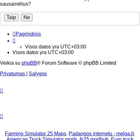
sausainėlius?
Pagrindinis
Visos datos yra
UTC+03:00
Visos datos yra
UTC+03:00
Veikia su
phpBB
® Forum Software © phpBB Limited
Privatumas
|
Sąlygos
Farming Simulator 25 Maps
.
Padangos internetu - melga.lt
.
American Truck Simulator mods
,
fs25 modhub
.
Euro truck