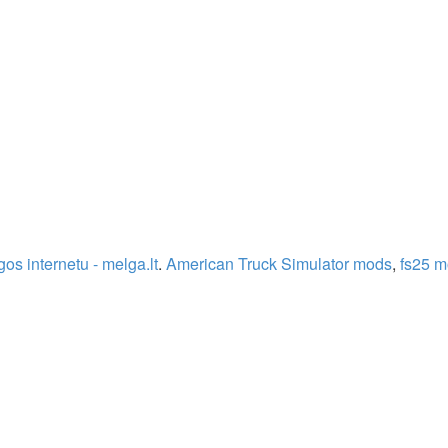
os internetu - melga.lt
.
American Truck Simulator mods
,
fs25 