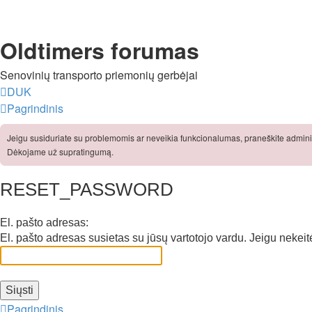
Oldtimers forumas
Senovinių transporto priemonių gerbėjai
DUK
Pagrindinis
Jeigu susiduriate su problemomis ar neveikia funkcionalumas, praneškite adminis
Dėkojame už supratingumą.
RESET_PASSWORD
El. pašto adresas:
El. pašto adresas susietas su jūsų vartotojo vardu. Jeigu nekeitė
Pagrindinis