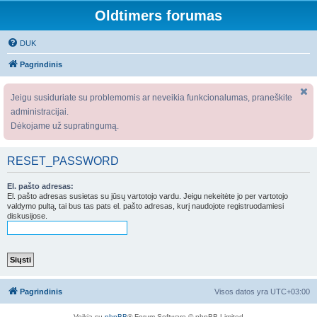
Oldtimers forumas
DUK
Pagrindinis
Jeigu susiduriate su problemomis ar neveikia funkcionalumas, praneškite
administracijai.
Dėkojame už supratingumą.
RESET_PASSWORD
El. pašto adresas:
El. pašto adresas susietas su jūsų vartotojo vardu. Jeigu nekeitėte jo per vartotojo
valdymo pultą, tai bus tas pats el. pašto adresas, kurį naudojote registruodamiesi
diskusijose.
Pagrindinis
Visos datos yra
UTC+03:00
Veikia su
phpBB
® Forum Software © phpBB Limited