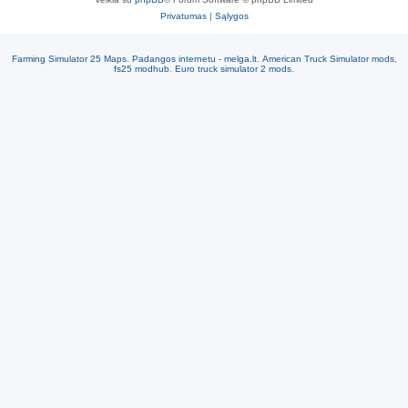
Privatumas
|
Sąlygos
Farming Simulator 25 Maps
.
Padangos internetu - melga.lt
.
American Truck Simulator mods
,
fs25 modhub
.
Euro truck simulator 2 mods
.