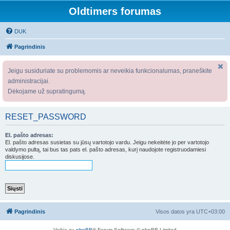
Oldtimers forumas
DUK
Pagrindinis
Jeigu susiduriate su problemomis ar neveikia funkcionalumas, praneškite
administracijai.
Dėkojame už supratingumą.
RESET_PASSWORD
El. pašto adresas:
El. pašto adresas susietas su jūsų vartotojo vardu. Jeigu nekeitėte jo per vartotojo
valdymo pultą, tai bus tas pats el. pašto adresas, kurį naudojote registruodamiesi
diskusijose.
Pagrindinis
Visos datos yra
UTC+03:00
Veikia su
phpBB
® Forum Software © phpBB Limited