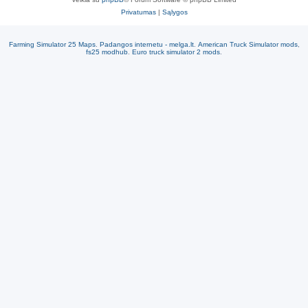
Privatumas
|
Sąlygos
Farming Simulator 25 Maps
.
Padangos internetu - melga.lt
.
American Truck Simulator mods
,
fs25 modhub
.
Euro truck simulator 2 mods
.