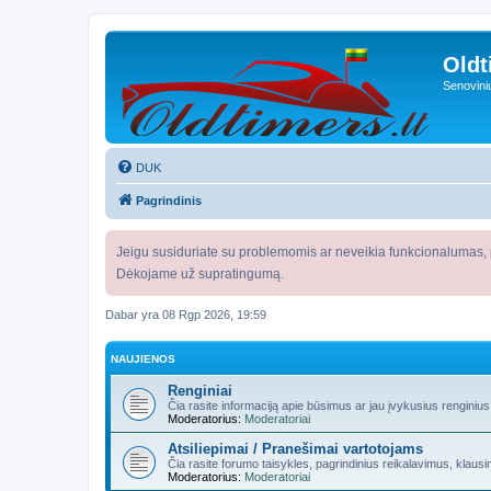
Oldt
Senovini
DUK
Pagrindinis
Jeigu susiduriate su problemomis ar neveikia funkcionalumas, p
Dėkojame už supratingumą.
Dabar yra 08 Rgp 2026, 19:59
NAUJIENOS
Renginiai
Čia rasite informaciją apie būsimus ar jau įvykusius renginiu
Moderatorius:
Moderatoriai
Atsiliepimai / Pranešimai vartotojams
Čia rasite forumo taisykles, pagrindinius reikalavimus, klaus
Moderatorius:
Moderatoriai