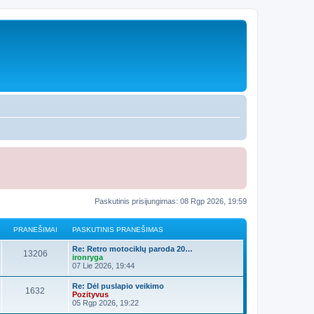
Paskutinis prisijungimas: 08 Rgp 2026, 19:59
PRANEŠIMAI
PASKUTINIS PRANEŠIMAS
Re: Retro motociklų paroda 20…
13206
ironryga
07 Lie 2026, 19:44
Re: Dėl puslapio veikimo
1632
Pozityvus
05 Rgp 2026, 19:22