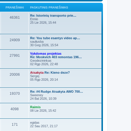
PRANEŠIMAI
PASKUTINIS PRANEŠIMAS
Re: Istorinių transporto prie…
46361
Ennio
25 Lie 2026, 15:44
Re: You tube esantys video ap…
24909
sauliusba
30 Geg 2026, 15:54
Vykdomas projektas
27991
Re: Moskvich 403 remontas 196…
Geodezininkas
02 Rgp 2026, 22:48
Atsakyta
Re: Kieno deze?
20006
Sergej
05 Rgp 2026, 20:14
Re: #4 Rudge Atsakyta AWO 700…
19370
Sweeney
24 Bal 2026, 10:39
Raimis
4098
08 Lie 2026, 15:42
egidas
171
22 Sau 2017, 21:17