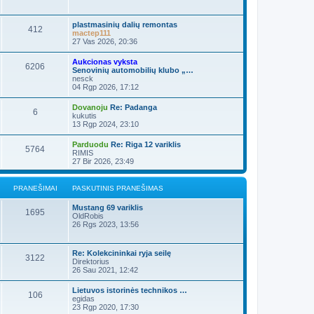
plastmasinių dalių remontas
412
mactep111
27 Vas 2026, 20:36
Aukcionas vyksta
6206
Senovinių automobilių klubo „…
nesck
04 Rgp 2026, 17:12
Dovanoju
Re: Padanga
6
kukutis
13 Rgp 2024, 23:10
Parduodu
Re: Riga 12 variklis
5764
RIMIS
27 Bir 2026, 23:49
PRANEŠIMAI
PASKUTINIS PRANEŠIMAS
Mustang 69 variklis
1695
OldRobis
26 Rgs 2023, 13:56
Re: Kolekcininkai ryja seilę
3122
Direktorius
26 Sau 2021, 12:42
Lietuvos istorinės technikos …
106
egidas
23 Rgp 2020, 17:30