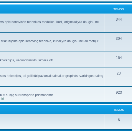
TEMOS
344
ms apie senovinės technikos modelius, kurių originalui yra daugiau nei
304
 diskusijoms apie senovinę techniką, kuriai yra daugiau nei 30 metų ir
164
kolekcijos, užduodami klausimai ir etc.
23
os kolekcijos, tai gali būti pavieniai daiktai ar grupinės tvarkingos daiktų
923
i būti susiję su transporto priemonėmis.
iai
TEMOS
6