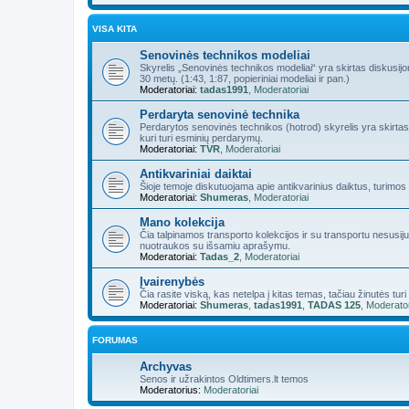
VISA KITA
Senovinės technikos modeliai
Skyrelis „Senovinės technikos modeliai“ yra skirtas diskusijo
30 metų. (1:43, 1:87, popieriniai modeliai ir pan.)
Moderatoriai:
tadas1991
,
Moderatoriai
Perdaryta senovinė technika
Perdarytos senovinės technikos (hotrod) skyrelis yra skirtas
kuri turi esminių perdarymų.
Moderatoriai:
TVR
,
Moderatoriai
Antikvariniai daiktai
Šioje temoje diskutuojama apie antikvarinius daiktus, turimos 
Moderatoriai:
Shumeras
,
Moderatoriai
Mano kolekcija
Čia talpinamos transporto kolekcijos ir su transportu nesusijusi
nuotraukos su išsamiu aprašymu.
Moderatoriai:
Tadas_2
,
Moderatoriai
Įvairenybės
Čia rasite viską, kas netelpa į kitas temas, tačiau žinutės tur
Moderatoriai:
Shumeras
,
tadas1991
,
TADAS 125
,
Moderator
FORUMAS
Archyvas
Senos ir užrakintos Oldtimers.lt temos
Moderatorius:
Moderatoriai