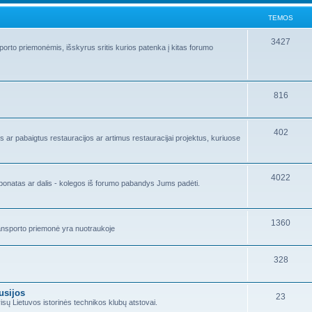
TEMOS
3427
orto priemonėmis, išskyrus sritis kurios patenka į kitas forumo
816
402
 ar pabaigtus restauracijos ar artimus restauracijai projektus, kuriuose
4022
ponatas ar dalis - kolegos iš forumo pabandys Jums padėti.
1360
 transporto priemonė yra nuotraukoje
328
usijos
23
sų Lietuvos istorinės technikos klubų atstovai.