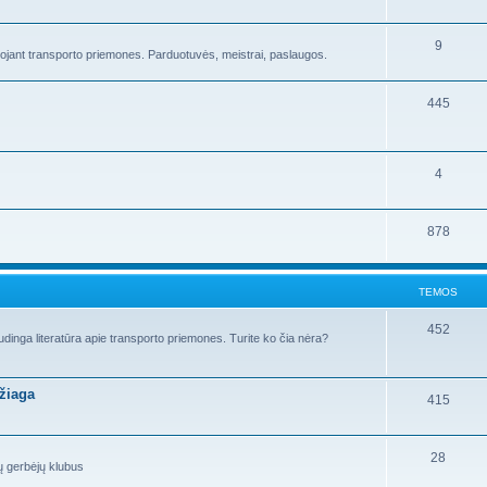
9
ojant transporto priemones. Parduotuvės, meistrai, paslaugos.
445
4
878
TEMOS
452
audinga literatūra apie transporto priemones. Turite ko čia nėra?
žiaga
415
28
ų gerbėjų klubus