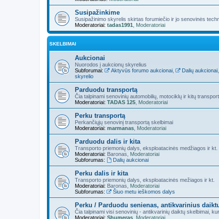
Susipažinkime
Susipažinimo skyrelis skirtas forumiečio ir jo senovinės tec
Moderatoriai:
tadas1991
,
Moderatoriai
SKELBIMAI
Aukcionai
Nuorodos į aukcionų skyrelius
Subforumai:
Aktyvūs forumo aukcionai
,
Dalių aukcionai
skyrelio
Parduodu transportą
Čia talpinami senovinių automobilių, motociklų ir kitų transpor
Moderatoriai:
TADAS 125
,
Moderatoriai
Perku transportą
Perkančiųjų senovinį transportą skelbimai
Moderatoriai:
marmanas
,
Moderatoriai
Parduodu dalis ir kita
Transporto priemonių dalys, eksploatacinės medžiagos ir kt.
Moderatoriai:
Baronas
,
Moderatoriai
Subforumas:
Dalių aukcionai
Perku dalis ir kita
Transporto priemonių dalys, eksploatacinės mežiagos ir kt.
Moderatoriai:
Baronas
,
Moderatoriai
Subforumas:
Šiuo metu ieškomos dalys
Perku / Parduodu senienas, antikvarinius daikt
Čia talpinami visi senovinių - antikvarinių daiktų skelbimai, 
Moderatoriai:
Shumeras
,
Moderatoriai