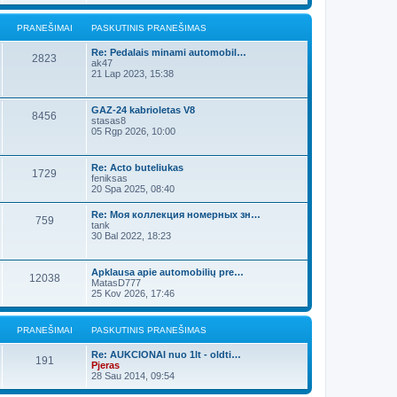
PRANEŠIMAI
PASKUTINIS PRANEŠIMAS
Re: Pedalais minami automobil…
2823
ak47
21 Lap 2023, 15:38
GAZ-24 kabrioletas V8
8456
stasas8
05 Rgp 2026, 10:00
Re: Acto buteliukas
1729
feniksas
20 Spa 2025, 08:40
Re: Моя коллекция номерных зн…
759
tank
30 Bal 2022, 18:23
Apklausa apie automobilių pre…
12038
MatasD777
25 Kov 2026, 17:46
PRANEŠIMAI
PASKUTINIS PRANEŠIMAS
Re: AUKCIONAI nuo 1lt - oldti…
191
Pjeras
28 Sau 2014, 09:54