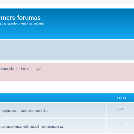
imers forumas
ų transporto priemonių gerbėjai
raneškite administracijai.
TEMOS
657
s, susijusius su senovine technika
35
imus-atsakymus dėl naudojimosi forumu ir t.t.