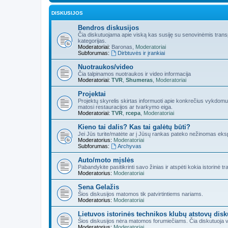
DISKUSIJOS
Bendros diskusijos
Čia diskutuojama apie viską kas susiję su senovinėmis transp
kategorijas.
Moderatoriai:
Baronas
,
Moderatoriai
Subforumas:
Dirbtuvės ir įrankiai
Nuotraukos/video
Čia talpinamos nuotraukos ir video informacija
Moderatoriai:
TVR
,
Shumeras
,
Moderatoriai
Projektai
Projektų skyrelis skirtas informuoti apie konkrečius vykdomus
matosi restauracijos ar tvarkymo eiga.
Moderatoriai:
TVR
,
rcepa
,
Moderatoriai
Kieno tai dalis? Kas tai galėtų būti?
Jei Jūs turite/matėte ar į Jūsų rankas pateko nežinomas eks
Moderatorius:
Moderatoriai
Subforumas:
Archyvas
Auto/moto mįslės
Pabandykite pasitikrinti savo žinias ir atspėti kokia istorinė
Moderatorius:
Moderatoriai
Sena Gelažis
Šios diskusijos matomos tik patvirtintiems nariams.
Moderatorius:
Moderatoriai
Lietuvos istorinės technikos klubų atstovų disk
Šios diskusijos nėra matomos forumiečiams. Čia diskutuoja vi
Moderatorius:
Moderatoriai