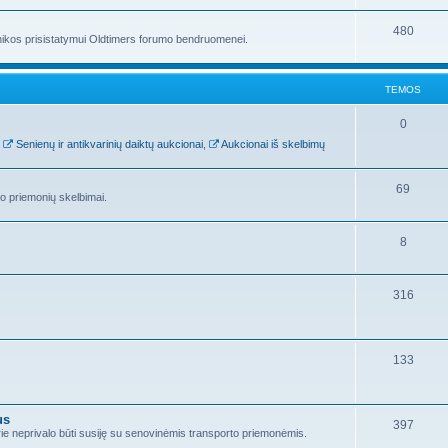
480
hnikos prisistatymui Oldtimers forumo bendruomenei.
TEMOS
0
,
Senienų ir antikvarinių daiktų aukcionai
,
Aukcionai iš skelbimų
69
to priemonių skelbimai.
8
316
133
us
397
kurie neprivalo būti susiję su senovinėmis transporto priemonėmis.