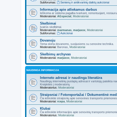
Subforumas:
Senienų ir antikvarinių daiktų aukcionai
Informacija apie atliekamus darbus
Ieškoma ar siūloma pagalba tvarkant, remontuojant, restauru
Moderatoriai:
AGspecial
,
Moderatoriai
Skelbimai
Įvairūs skelbimai.
Moderatoriai:
marmanas
,
marjaxxx
,
Moderatoriai
Subforumas:
Aukcionai
Dovanoju
Tema skirta dovanoms, susijusioms su senovine technika.
Moderatoriai:
Baronas
,
Moderatoriai
Skelbimų archyvas
Moderatoriai:
marjaxxx
,
Moderatoriai
NAUDINGA INFORMACIJA
Interneto adresai ir naudinga literatūra
Naudingų internetinių puslapių adresai ir vartotojų pateikta n
Kreipkitės į moderatorių
Moderatorius:
Moderatoriai
Straipsniai / Fotoreportažai / Dokumentinė med
Čia ieškokite straipsnių apie senovines transporto priemones
Moderatoriai:
rcepa
,
Moderatoriai
Klubai
Čia ieškokite informacijos apie senovinių transporto priemoni
Moderatorius:
Moderatoriai