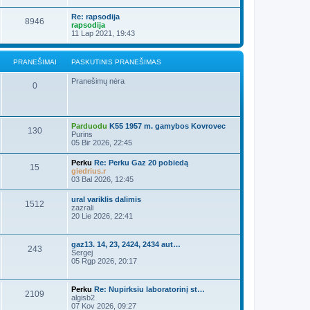
Re: rapsodija
8946
rapsodija
11 Lap 2021, 19:43
PRANEŠIMAI
PASKUTINIS PRANEŠIMAS
Pranešimų nėra
0
Parduodu
K55 1957 m. gamybos Kovrovec
130
Purins
05 Bir 2026, 22:45
Perku
Re: Perku Gaz 20 pobiedą
15
giedrius.r
03 Bal 2026, 12:45
ural variklis dalimis
1512
zazrali
20 Lie 2026, 22:41
gaz13. 14, 23, 2424, 2434 aut…
243
Sergej
05 Rgp 2026, 20:17
Perku
Re: Nupirksiu laboratorinį st…
2109
algisb2
07 Kov 2026, 09:27