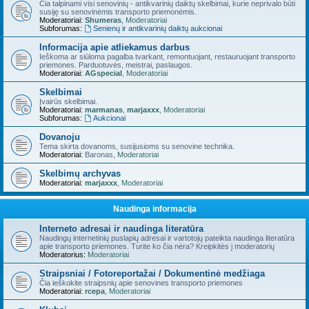
Čia talpinami visi senovinių - antikvarinių daiktų skelbimai, kurie neprivalo būti
susiję su senovinėmis transporto priemonėmis.
Moderatoriai:
Shumeras
,
Moderatoriai
Subforumas:
Senienų ir antikvarinių daiktų aukcionai
Informacija apie atliekamus darbus
Ieškoma ar siūloma pagalba tvarkant, remontuojant, restauruojant transporto
priemones. Parduotuvės, meistrai, paslaugos.
Moderatoriai:
AGspecial
,
Moderatoriai
Skelbimai
Įvairūs skelbimai.
Moderatoriai:
marmanas
,
marjaxxx
,
Moderatoriai
Subforumas:
Aukcionai
Dovanoju
Tema skirta dovanoms, susijusioms su senovine technika.
Moderatoriai:
Baronas
,
Moderatoriai
Skelbimų archyvas
Moderatoriai:
marjaxxx
,
Moderatoriai
Naudinga informacija
Interneto adresai ir naudinga literatūra
Naudingų internetinių puslapių adresai ir vartotojų pateikta naudinga literatūra
apie transporto priemones. Turite ko čia nėra? Kreipkitės į moderatorių
Moderatorius:
Moderatoriai
Straipsniai / Fotoreportažai / Dokumentinė medžiaga
Čia ieškokite straipsnių apie senovines transporto priemones
Moderatoriai:
rcepa
,
Moderatoriai