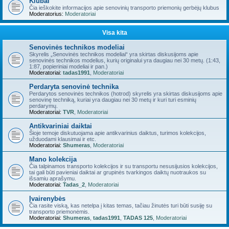
Klubai
Čia ieškokite informacijos apie senovinių transporto priemonių gerbėjų klubus
Moderatorius:
Moderatoriai
Visa kita
Senovinės technikos modeliai
Skyrelis „Senovinės technikos modeliai“ yra skirtas diskusijoms apie
senovinės technikos modelius, kurių originalui yra daugiau nei 30 metų. (1:43,
1:87, popieriniai modeliai ir pan.)
Moderatoriai:
tadas1991
,
Moderatoriai
Perdaryta senovinė technika
Perdarytos senovinės technikos (hotrod) skyrelis yra skirtas diskusijoms apie
senovinę techniką, kuriai yra daugiau nei 30 metų ir kuri turi esminių
perdarymų.
Moderatoriai:
TVR
,
Moderatoriai
Antikvariniai daiktai
Šioje temoje diskutuojama apie antikvarinius daiktus, turimos kolekcijos,
užduodami klausimai ir etc.
Moderatoriai:
Shumeras
,
Moderatoriai
Mano kolekcija
Čia talpinamos transporto kolekcijos ir su transportu nesusijusios kolekcijos,
tai gali būti pavieniai daiktai ar grupinės tvarkingos daiktų nuotraukos su
išsamiu aprašymu.
Moderatoriai:
Tadas_2
,
Moderatoriai
Įvairenybės
Čia rasite viską, kas netelpa į kitas temas, tačiau žinutės turi būti susiję su
transporto priemonėmis.
Moderatoriai:
Shumeras
,
tadas1991
,
TADAS 125
,
Moderatoriai