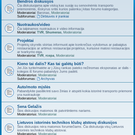
Bendros diskusijos
Čia diskutuojama apie viską kas susiję su senovinėmis transporto
priemonėmis, išskyrus sritis kurios patenka į kitas forumo kategorijas.
Moderatoriai:
Baronas
,
Moderatoriai
Subforumas:
Dirbtuvės ir įrankiai
Nuotraukos/video
Čia talpinamos nuotraukos ir video informacija
Moderatoriai:
TVR
,
Shumeras
,
Moderatoriai
Projektai
Projektų skyrelis skirtas informuoti apie konkrečius vykdomus ar pabaigtus
restauracijos ar artimus restauracijai projektus, kuriuose matosi restauracijos
ar tvarkymo eiga.
Moderatoriai:
TVR
,
rcepa
,
Moderatoriai
Kieno tai dalis? Kas tai galėtų būti?
Jei Jūs turite/matėte ar į Jūsų rankas pateko nežinomas eksponatas ar dalis -
kolegos iš forumo pabandys Jums padėti.
Moderatorius:
Moderatoriai
Subforumas:
Archyvas
Auto/moto mįslės
Pabandykite pasitikrinti savo žinias ir atspėti kokia istorinė transporto priemonė
yra nuotraukoje
Moderatorius:
Moderatoriai
Sena Gelažis
Šios diskusijos matomos tik patvirtintiems nariams.
Moderatorius:
Moderatoriai
Lietuvos istorinės technikos klubų atstovų diskusijos
Šios diskusijos nėra matomos forumiečiams. Čia diskutuoja visų Lietuvos
istorinės technikos klubų atstovai.
Moderatorius:
Moderatoriai