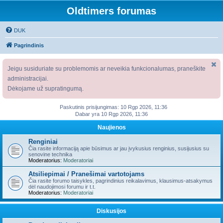
Oldtimers forumas
DUK
Pagrindinis
Jeigu susiduriate su problemomis ar neveikia funkcionalumas, praneškite
administracijai.
Dėkojame už supratingumą.
Paskutinis prisijungimas: 10 Rgp 2026, 11:36
Dabar yra 10 Rgp 2026, 11:36
Naujienos
Renginiai
Čia rasite informaciją apie būsimus ar jau įvykusius renginius, susijusius su
senovine technika
Moderatorius:
Moderatoriai
Atsiliepimai / Pranešimai vartotojams
Čia rasite forumo taisykles, pagrindinius reikalavimus, klausimus-atsakymus
dėl naudojimosi forumu ir t.t.
Moderatorius:
Moderatoriai
Diskusijos