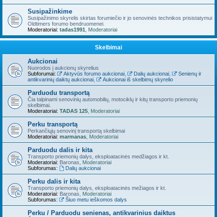
Susipažinkime
Susipažinimo skyrelis skirtas forumiečio ir jo senovinės technikos prisistatymui
Oldtimers forumo bendruomenei.
Moderatoriai:
tadas1991
,
Moderatoriai
Skelbimai
Aukcionai
Nuorodos į aukcionų skyrelius
Subforumai:
Aktyvūs forumo aukcionai
,
Dalių aukcionai
,
Senienų ir
antikvarinių daiktų aukcionai
,
Aukcionai iš skelbimų skyrelio
Parduodu transportą
Čia talpinami senovinių automobilių, motociklų ir kitų transporto priemonių
skelbimai.
Moderatoriai:
TADAS 125
,
Moderatoriai
Perku transportą
Perkančiųjų senovinį transportą skelbimai
Moderatoriai:
marmanas
,
Moderatoriai
Parduodu dalis ir kita
Transporto priemonių dalys, eksploatacinės medžiagos ir kt.
Moderatoriai:
Baronas
,
Moderatoriai
Subforumas:
Dalių aukcionai
Perku dalis ir kita
Transporto priemonių dalys, eksploatacinės mežiagos ir kt.
Moderatoriai:
Baronas
,
Moderatoriai
Subforumas:
Šiuo metu ieškomos dalys
Perku / Parduodu senienas, antikvarinius daiktus