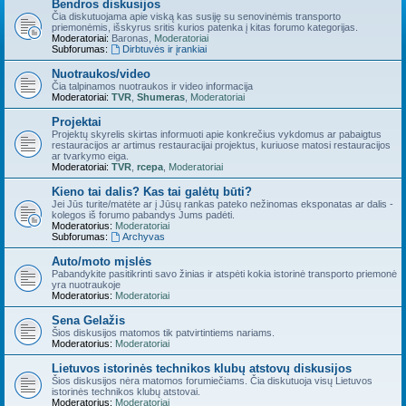
Bendros diskusijos
Čia diskutuojama apie viską kas susiję su senovinėmis transporto
priemonėmis, išskyrus sritis kurios patenka į kitas forumo kategorijas.
Moderatoriai:
Baronas
,
Moderatoriai
Subforumas:
Dirbtuvės ir įrankiai
Nuotraukos/video
Čia talpinamos nuotraukos ir video informacija
Moderatoriai:
TVR
,
Shumeras
,
Moderatoriai
Projektai
Projektų skyrelis skirtas informuoti apie konkrečius vykdomus ar pabaigtus
restauracijos ar artimus restauracijai projektus, kuriuose matosi restauracijos
ar tvarkymo eiga.
Moderatoriai:
TVR
,
rcepa
,
Moderatoriai
Kieno tai dalis? Kas tai galėtų būti?
Jei Jūs turite/matėte ar į Jūsų rankas pateko nežinomas eksponatas ar dalis -
kolegos iš forumo pabandys Jums padėti.
Moderatorius:
Moderatoriai
Subforumas:
Archyvas
Auto/moto mįslės
Pabandykite pasitikrinti savo žinias ir atspėti kokia istorinė transporto priemonė
yra nuotraukoje
Moderatorius:
Moderatoriai
Sena Gelažis
Šios diskusijos matomos tik patvirtintiems nariams.
Moderatorius:
Moderatoriai
Lietuvos istorinės technikos klubų atstovų diskusijos
Šios diskusijos nėra matomos forumiečiams. Čia diskutuoja visų Lietuvos
istorinės technikos klubų atstovai.
Moderatorius:
Moderatoriai