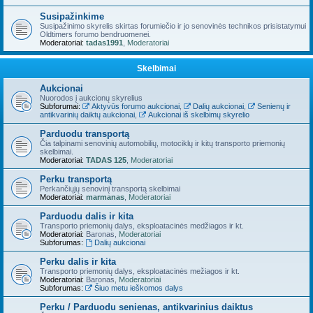
Susipažinkime
Susipažinimo skyrelis skirtas forumiečio ir jo senovinės technikos prisistatymui
Oldtimers forumo bendruomenei.
Moderatoriai:
tadas1991
,
Moderatoriai
Skelbimai
Aukcionai
Nuorodos į aukcionų skyrelius
Subforumai:
Aktyvūs forumo aukcionai
,
Dalių aukcionai
,
Senienų ir
antikvarinių daiktų aukcionai
,
Aukcionai iš skelbimų skyrelio
Parduodu transportą
Čia talpinami senovinių automobilių, motociklų ir kitų transporto priemonių
skelbimai.
Moderatoriai:
TADAS 125
,
Moderatoriai
Perku transportą
Perkančiųjų senovinį transportą skelbimai
Moderatoriai:
marmanas
,
Moderatoriai
Parduodu dalis ir kita
Transporto priemonių dalys, eksploatacinės medžiagos ir kt.
Moderatoriai:
Baronas
,
Moderatoriai
Subforumas:
Dalių aukcionai
Perku dalis ir kita
Transporto priemonių dalys, eksploatacinės mežiagos ir kt.
Moderatoriai:
Baronas
,
Moderatoriai
Subforumas:
Šiuo metu ieškomos dalys
Perku / Parduodu senienas, antikvarinius daiktus