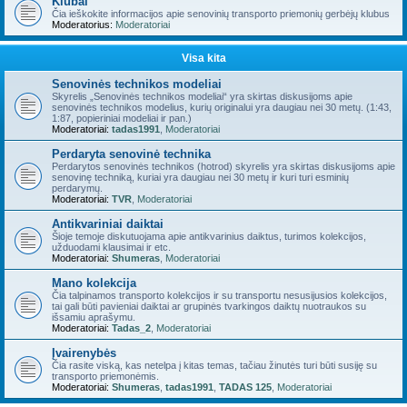
Klubai
Čia ieškokite informacijos apie senovinių transporto priemonių gerbėjų klubus
Moderatorius:
Moderatoriai
Visa kita
Senovinės technikos modeliai
Skyrelis „Senovinės technikos modeliai“ yra skirtas diskusijoms apie
senovinės technikos modelius, kurių originalui yra daugiau nei 30 metų. (1:43,
1:87, popieriniai modeliai ir pan.)
Moderatoriai:
tadas1991
,
Moderatoriai
Perdaryta senovinė technika
Perdarytos senovinės technikos (hotrod) skyrelis yra skirtas diskusijoms apie
senovinę techniką, kuriai yra daugiau nei 30 metų ir kuri turi esminių
perdarymų.
Moderatoriai:
TVR
,
Moderatoriai
Antikvariniai daiktai
Šioje temoje diskutuojama apie antikvarinius daiktus, turimos kolekcijos,
užduodami klausimai ir etc.
Moderatoriai:
Shumeras
,
Moderatoriai
Mano kolekcija
Čia talpinamos transporto kolekcijos ir su transportu nesusijusios kolekcijos,
tai gali būti pavieniai daiktai ar grupinės tvarkingos daiktų nuotraukos su
išsamiu aprašymu.
Moderatoriai:
Tadas_2
,
Moderatoriai
Įvairenybės
Čia rasite viską, kas netelpa į kitas temas, tačiau žinutės turi būti susiję su
transporto priemonėmis.
Moderatoriai:
Shumeras
,
tadas1991
,
TADAS 125
,
Moderatoriai