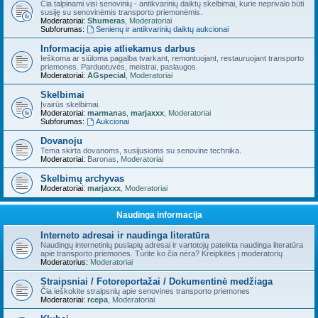
Čia talpinami visi senovinių - antikvarinių daiktų skelbimai, kurie neprivalo būti
susiję su senovinėmis transporto priemonėmis.
Moderatoriai:
Shumeras
,
Moderatoriai
Subforumas:
Senienų ir antikvarinių daiktų aukcionai
Informacija apie atliekamus darbus
Ieškoma ar siūloma pagalba tvarkant, remontuojant, restauruojant transporto
priemones. Parduotuvės, meistrai, paslaugos.
Moderatoriai:
AGspecial
,
Moderatoriai
Skelbimai
Įvairūs skelbimai.
Moderatoriai:
marmanas
,
marjaxxx
,
Moderatoriai
Subforumas:
Aukcionai
Dovanoju
Tema skirta dovanoms, susijusioms su senovine technika.
Moderatoriai:
Baronas
,
Moderatoriai
Skelbimų archyvas
Moderatoriai:
marjaxxx
,
Moderatoriai
Naudinga informacija
Interneto adresai ir naudinga literatūra
Naudingų internetinių puslapių adresai ir vartotojų pateikta naudinga literatūra
apie transporto priemones. Turite ko čia nėra? Kreipkitės į moderatorių
Moderatorius:
Moderatoriai
Straipsniai / Fotoreportažai / Dokumentinė medžiaga
Čia ieškokite straipsnių apie senovines transporto priemones
Moderatoriai:
rcepa
,
Moderatoriai