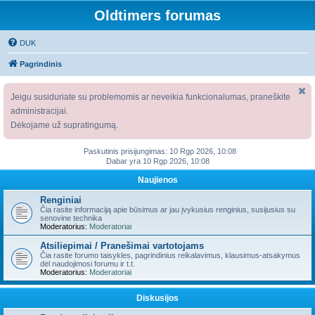
Oldtimers forumas
DUK
Pagrindinis
Jeigu susiduriate su problemomis ar neveikia funkcionalumas, praneškite
administracijai.
Dėkojame už supratingumą.
Paskutinis prisijungimas: 10 Rgp 2026, 10:08
Dabar yra 10 Rgp 2026, 10:08
Naujienos
Renginiai
Čia rasite informaciją apie būsimus ar jau įvykusius renginius, susijusius su
senovine technika
Moderatorius:
Moderatoriai
Atsiliepimai / Pranešimai vartotojams
Čia rasite forumo taisykles, pagrindinius reikalavimus, klausimus-atsakymus
dėl naudojimosi forumu ir t.t.
Moderatorius:
Moderatoriai
Diskusijos