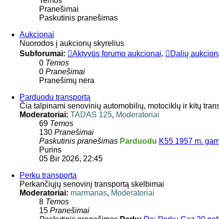
Temos
Pranešimai
Paskutinis pranešimas
Aukcionai
Nuorodos į aukcionų skyrelius
Subforumai:
Aktyvūs forumo aukcionai
,
Dalių aukcion
0
Temos
0
Pranešimai
Pranešimų nėra
Parduodu transportą
Čia talpinami senovinių automobilių, motociklų ir kitų tra
Moderatoriai:
TADAS 125
,
Moderatoriai
69
Temos
130
Pranešimai
Paskutinis pranešimas
Parduodu
K55 1957 m. ga
Purins
05 Bir 2026, 22:45
Perku transportą
Perkančiųjų senovinį transportą skelbimai
Moderatoriai:
marmanas
,
Moderatoriai
8
Temos
15
Pranešimai