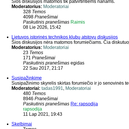
Šios diskusijos matomos tik patvirtintiems nariams.
Moderatorius:
Moderatoriai
328
Temos
4098
Pranešimai
Paskutinis pranešimas
Raimis
08 Lie 2026, 15:42
Lietuvos istorinės technikos klubų atstovų diskusijos
Šios diskusijos nėra matomos forumiečiams. Čia diskutuoja
Moderatorius:
Moderatoriai
23
Temos
171
Pranešimai
Paskutinis pranešimas
egidas
22 Sau 2017, 21:17
Susipažinkime
Susipažinimo skyrelis skirtas forumiečio ir jo senovinės 
Moderatoriai:
tadas1991
,
Moderatoriai
480
Temos
8946
Pranešimai
Paskutinis pranešimas
Re: rapsodija
rapsodija
11 Lap 2021, 19:43
Skelbimai