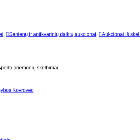
ai
,
Senienų ir antikvarinių daiktų aukcionai
,
Aukcionai iš skel
nsporto priemonių skelbimai.
mybos Kovrovec