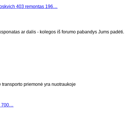
oskvich 403 remontas 196…
eksponatas ar dalis - kolegos iš forumo pabandys Jums padėti.
inė transporto priemonė yra nuotraukoje
O 700…