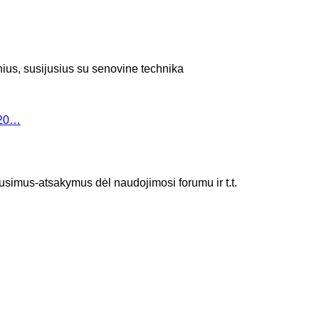
nius, susijusius su senovine technika
 20…
ausimus-atsakymus dėl naudojimosi forumu ir t.t.