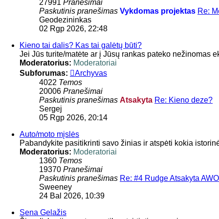
27991
Pranešimai
Paskutinis pranešimas
Vykdomas projektas
Re: M
Geodezininkas
02 Rgp 2026, 22:48
Kieno tai dalis? Kas tai galėtų būti?
Jei Jūs turite/matėte ar į Jūsų rankas pateko nežinomas 
Moderatorius:
Moderatoriai
Subforumas:
Archyvas
4022
Temos
20006
Pranešimai
Paskutinis pranešimas
Atsakyta
Re: Kieno deze?
Sergej
05 Rgp 2026, 20:14
Auto/moto mįslės
Pabandykite pasitikrinti savo žinias ir atspėti kokia istor
Moderatorius:
Moderatoriai
1360
Temos
19370
Pranešimai
Paskutinis pranešimas
Re: #4 Rudge Atsakyta AW
Sweeney
24 Bal 2026, 10:39
Sena Gelažis