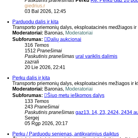
Paskutinis pranešimas
Perku
Re: Perku Gaz 20 po
giedrius.r
03 Bal 2026, 12:45
Parduodu dalis ir kita
Transporto priemonių dalys, eksploatacinės medžiagos ir 
Moderatoriai:
Baronas
,
Moderatoriai
Subforumas:
Dalių aukcionai
316
Temos
1512
Pranešimai
Paskutinis pranešimas
ural variklis dalimis
zazrali
20 Lie 2026, 22:41
Perku dalis ir kita
Transporto priemonių dalys, eksploatacinės mežiagos ir kt
Moderatoriai:
Baronas
,
Moderatoriai
Subforumas:
Šiuo metu ieškomos dalys
133
Temos
243
Pranešimai
Paskutinis pranešimas
gaz13. 14, 23, 2424, 2434 
Sergej
05 Rgp 2026, 20:17
Perku / Parduodu senienas, antikvarinius daiktus