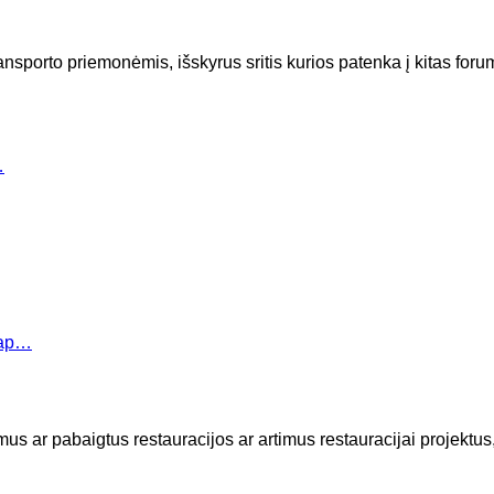
sporto priemonėmis, išskyrus sritis kurios patenka į kitas foru
…
 ap…
mus ar pabaigtus restauracijos ar artimus restauracijai projektus