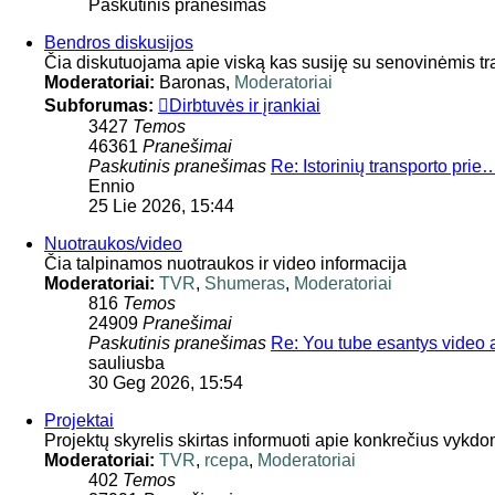
Paskutinis pranešimas
Bendros diskusijos
Čia diskutuojama apie viską kas susiję su senovinėmis tran
Moderatoriai:
Baronas
,
Moderatoriai
Subforumas:
Dirbtuvės ir įrankiai
3427
Temos
46361
Pranešimai
Paskutinis pranešimas
Re: Istorinių transporto prie
Ennio
25 Lie 2026, 15:44
Nuotraukos/video
Čia talpinamos nuotraukos ir video informacija
Moderatoriai:
TVR
,
Shumeras
,
Moderatoriai
816
Temos
24909
Pranešimai
Paskutinis pranešimas
Re: You tube esantys video
sauliusba
30 Geg 2026, 15:54
Projektai
Projektų skyrelis skirtas informuoti apie konkrečius vykdo
Moderatoriai:
TVR
,
rcepa
,
Moderatoriai
402
Temos