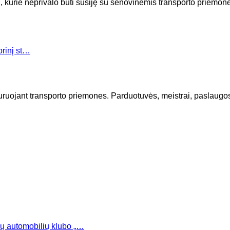
ai, kurie neprivalo būti susiję su senovinėmis transporto priemon
orinį st…
uruojant transporto priemones. Parduotuvės, meistrai, paslaugo
ų automobilių klubo „…