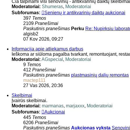
Čia talpinami visi senovinių - antikvarinių daiktų skelbim
Moderatoriai:
Shumeras
,
Moderatoriai
Subforumas:
Senienų ir antikvarinių daiktų aukcionai
397
Temos
2109
Pranešimai
Paskutinis pranešimas
Perku
Re: Nupirksiu laborat
algisb2
07 Kov 2026, 09:27
Informacija apie atliekamus darbus
Ieškoma ar siūloma pagalba tvarkant, remontuojant, resta
Moderatoriai:
AGspecial
,
Moderatoriai
9
Temos
412
Pranešimai
Paskutinis pranešimas
plastmasinių dalių remontas
mactep111
27 Vas 2026, 20:36
Skelbimai
Įvairūs skelbimai.
Moderatoriai:
marmanas
,
marjaxxx
,
Moderatoriai
Subforumas:
Aukcionai
445
Temos
6206
Pranešimai
Paskutinis pranešimas
Aukcionas vyksta
Senovini