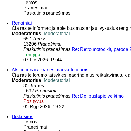
Temos
Pranešimai
Paskutinis pranešimas
Renginiai
Čia rasite informaciją apie būsimus ar jau įvykusius rengi
Moderatorius:
Moderatoriai
657
Temos
13206
Pranešimai
Paskutinis pranešimas
Re: Retro motociklų paroda
ironryga
07 Lie 2026, 19:44
Atsiliepimai / Pranešimai vartotojams
Čia rasite forumo taisykles, pagrindinius reikalavimus, kl
Moderatorius:
Moderatoriai
35
Temos
1632
Pranešimai
Paskutinis pranešimas
Re: Dėl puslapio veikimo
Pozityvus
05 Rgp 2026, 19:22
Diskusijos
Temos
Pranešimai