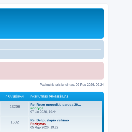
Paskutinis prisijungimas: 09 Rgp 2026, 09:24
PRANEŠIMAI
PASKUTINIS PRANEŠIMAS
Re: Retro motociklų paroda 20…
13206
ironryga
07 Lie 2026, 19:44
Re: Dėl puslapio veikimo
1632
Pozityvus
05 Rgp 2026, 19:22