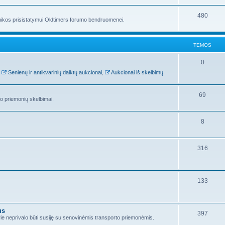
480
hnikos prisistatymui Oldtimers forumo bendruomenei.
TEMOS
0
,
Senienų ir antikvarinių daiktų aukcionai
,
Aukcionai iš skelbimų
69
to priemonių skelbimai.
8
316
133
us
397
kurie neprivalo būti susiję su senovinėmis transporto priemonėmis.