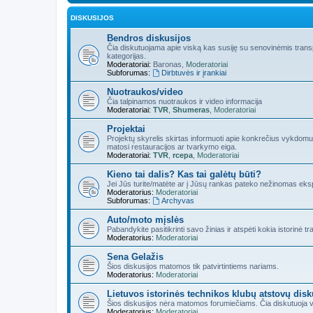
DISKUSIJOS
Bendros diskusijos
Čia diskutuojama apie viską kas susiję su senovinėmis transp
kategorijas.
Moderatoriai:
Baronas
,
Moderatoriai
Subforumas:
Dirbtuvės ir įrankiai
Nuotraukos/video
Čia talpinamos nuotraukos ir video informacija
Moderatoriai:
TVR
,
Shumeras
,
Moderatoriai
Projektai
Projektų skyrelis skirtas informuoti apie konkrečius vykdomus
matosi restauracijos ar tvarkymo eiga.
Moderatoriai:
TVR
,
rcepa
,
Moderatoriai
Kieno tai dalis? Kas tai galėtų būti?
Jei Jūs turite/matėte ar į Jūsų rankas pateko nežinomas eks
Moderatorius:
Moderatoriai
Subforumas:
Archyvas
Auto/moto mįslės
Pabandykite pasitikrinti savo žinias ir atspėti kokia istorinė
Moderatorius:
Moderatoriai
Sena Gelažis
Šios diskusijos matomos tik patvirtintiems nariams.
Moderatorius:
Moderatoriai
Lietuvos istorinės technikos klubų atstovų disk
Šios diskusijos nėra matomos forumiečiams. Čia diskutuoja vi
Moderatorius:
Moderatoriai