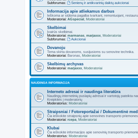
Subforumas:
Senienų ir antikvarinių daiktų aukcionai
Informacija apie atliekamus darbus
Ieškoma ar siūloma pagalba tvarkant, remontuojant, restauru
Moderatoriai:
AGspecial
,
Moderatoriai
Skelbimai
Įvairūs skelbimai.
Moderatoriai:
marmanas
,
marjaxxx
,
Moderatoriai
Subforumas:
Aukcionai
Dovanoju
Tema skirta dovanoms, susijusioms su senovine technika.
Moderatoriai:
Baronas
,
Moderatoriai
Skelbimų archyvas
Moderatoriai:
marjaxxx
,
Moderatoriai
NAUDINGA INFORMACIJA
Interneto adresai ir naudinga literatūra
Naudingų internetinių puslapių adresai ir vartotojų pateikta n
Kreipkitės į moderatorių
Moderatorius:
Moderatoriai
Straipsniai / Fotoreportažai / Dokumentinė med
Čia ieškokite straipsnių apie senovines transporto priemones
Moderatoriai:
rcepa
,
Moderatoriai
Klubai
Čia ieškokite informacijos apie senovinių transporto priemoni
Moderatorius:
Moderatoriai