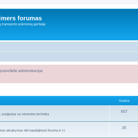
imers forumas
ų transporto priemonių gerbėjai
raneškite administracijai.
TEMOS
657
s, susijusius su senovine technika
35
imus-atsakymus dėl naudojimosi forumu ir t.t.