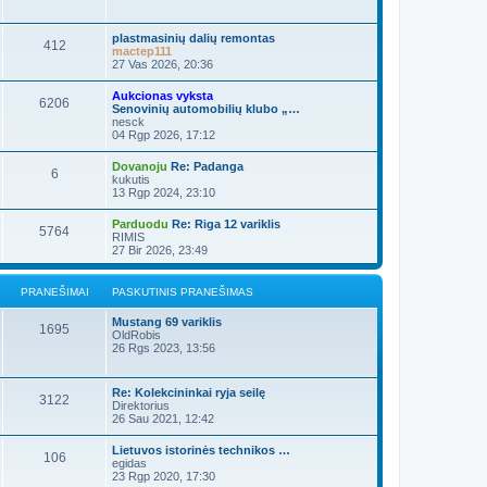
plastmasinių dalių remontas
412
mactep111
27 Vas 2026, 20:36
Aukcionas vyksta
6206
Senovinių automobilių klubo „…
nesck
04 Rgp 2026, 17:12
Dovanoju
Re: Padanga
6
kukutis
13 Rgp 2024, 23:10
Parduodu
Re: Riga 12 variklis
5764
RIMIS
27 Bir 2026, 23:49
PRANEŠIMAI
PASKUTINIS PRANEŠIMAS
Mustang 69 variklis
1695
OldRobis
26 Rgs 2023, 13:56
Re: Kolekcininkai ryja seilę
3122
Direktorius
26 Sau 2021, 12:42
Lietuvos istorinės technikos …
106
egidas
23 Rgp 2020, 17:30