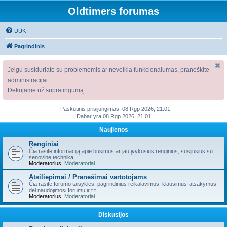
Oldtimers forumas
DUK
Pagrindinis
Jeigu susiduriate su problemomis ar neveikia funkcionalumas, praneškite
administracijai.
Dėkojame už supratingumą.
Paskutinis prisijungimas: 08 Rgp 2026, 21:01
Dabar yra 08 Rgp 2026, 21:01
Naujienos
Renginiai
Čia rasite informaciją apie būsimus ar jau įvykusius renginius, susijusius su
senovine technika
Moderatorius:
Moderatoriai
Atsiliepimai / Pranešimai vartotojams
Čia rasite forumo taisykles, pagrindinius reikalavimus, klausimus-atsakymus
dėl naudojimosi forumu ir t.t.
Moderatorius:
Moderatoriai
Diskusijos