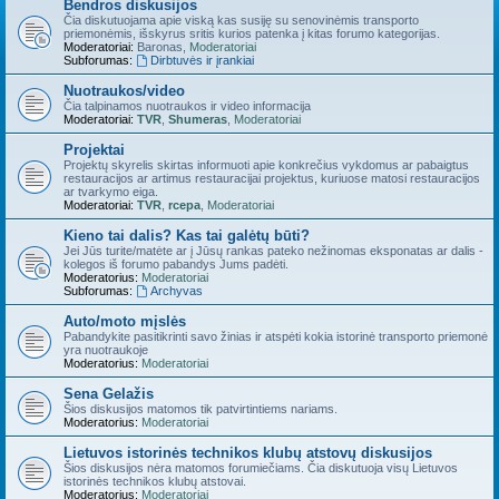
Bendros diskusijos
Čia diskutuojama apie viską kas susiję su senovinėmis transporto
priemonėmis, išskyrus sritis kurios patenka į kitas forumo kategorijas.
Moderatoriai:
Baronas
,
Moderatoriai
Subforumas:
Dirbtuvės ir įrankiai
Nuotraukos/video
Čia talpinamos nuotraukos ir video informacija
Moderatoriai:
TVR
,
Shumeras
,
Moderatoriai
Projektai
Projektų skyrelis skirtas informuoti apie konkrečius vykdomus ar pabaigtus
restauracijos ar artimus restauracijai projektus, kuriuose matosi restauracijos
ar tvarkymo eiga.
Moderatoriai:
TVR
,
rcepa
,
Moderatoriai
Kieno tai dalis? Kas tai galėtų būti?
Jei Jūs turite/matėte ar į Jūsų rankas pateko nežinomas eksponatas ar dalis -
kolegos iš forumo pabandys Jums padėti.
Moderatorius:
Moderatoriai
Subforumas:
Archyvas
Auto/moto mįslės
Pabandykite pasitikrinti savo žinias ir atspėti kokia istorinė transporto priemonė
yra nuotraukoje
Moderatorius:
Moderatoriai
Sena Gelažis
Šios diskusijos matomos tik patvirtintiems nariams.
Moderatorius:
Moderatoriai
Lietuvos istorinės technikos klubų atstovų diskusijos
Šios diskusijos nėra matomos forumiečiams. Čia diskutuoja visų Lietuvos
istorinės technikos klubų atstovai.
Moderatorius:
Moderatoriai