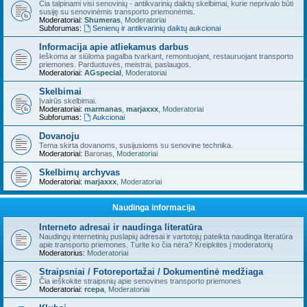
Čia talpinami visi senovinių - antikvarinių daiktų skelbimai, kurie neprivalo būti
susiję su senovinėmis transporto priemonėmis.
Moderatoriai:
Shumeras
,
Moderatoriai
Subforumas:
Senienų ir antikvarinių daiktų aukcionai
Informacija apie atliekamus darbus
Ieškoma ar siūloma pagalba tvarkant, remontuojant, restauruojant transporto
priemones. Parduotuvės, meistrai, paslaugos.
Moderatoriai:
AGspecial
,
Moderatoriai
Skelbimai
Įvairūs skelbimai.
Moderatoriai:
marmanas
,
marjaxxx
,
Moderatoriai
Subforumas:
Aukcionai
Dovanoju
Tema skirta dovanoms, susijusioms su senovine technika.
Moderatoriai:
Baronas
,
Moderatoriai
Skelbimų archyvas
Moderatoriai:
marjaxxx
,
Moderatoriai
Naudinga informacija
Interneto adresai ir naudinga literatūra
Naudingų internetinių puslapių adresai ir vartotojų pateikta naudinga literatūra
apie transporto priemones. Turite ko čia nėra? Kreipkitės į moderatorių
Moderatorius:
Moderatoriai
Straipsniai / Fotoreportažai / Dokumentinė medžiaga
Čia ieškokite straipsnių apie senovines transporto priemones
Moderatoriai:
rcepa
,
Moderatoriai