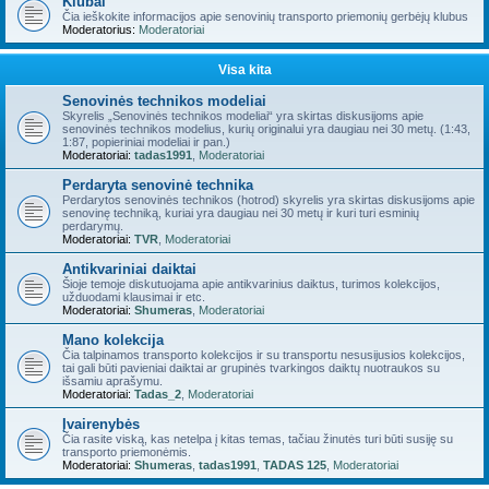
Klubai
Čia ieškokite informacijos apie senovinių transporto priemonių gerbėjų klubus
Moderatorius:
Moderatoriai
Visa kita
Senovinės technikos modeliai
Skyrelis „Senovinės technikos modeliai“ yra skirtas diskusijoms apie
senovinės technikos modelius, kurių originalui yra daugiau nei 30 metų. (1:43,
1:87, popieriniai modeliai ir pan.)
Moderatoriai:
tadas1991
,
Moderatoriai
Perdaryta senovinė technika
Perdarytos senovinės technikos (hotrod) skyrelis yra skirtas diskusijoms apie
senovinę techniką, kuriai yra daugiau nei 30 metų ir kuri turi esminių
perdarymų.
Moderatoriai:
TVR
,
Moderatoriai
Antikvariniai daiktai
Šioje temoje diskutuojama apie antikvarinius daiktus, turimos kolekcijos,
užduodami klausimai ir etc.
Moderatoriai:
Shumeras
,
Moderatoriai
Mano kolekcija
Čia talpinamos transporto kolekcijos ir su transportu nesusijusios kolekcijos,
tai gali būti pavieniai daiktai ar grupinės tvarkingos daiktų nuotraukos su
išsamiu aprašymu.
Moderatoriai:
Tadas_2
,
Moderatoriai
Įvairenybės
Čia rasite viską, kas netelpa į kitas temas, tačiau žinutės turi būti susiję su
transporto priemonėmis.
Moderatoriai:
Shumeras
,
tadas1991
,
TADAS 125
,
Moderatoriai