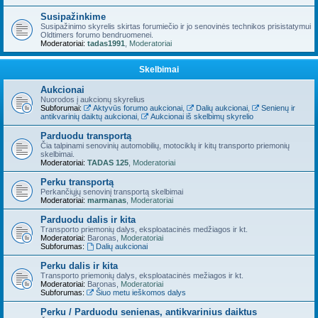
Susipažinkime
Susipažinimo skyrelis skirtas forumiečio ir jo senovinės technikos prisistatymui
Oldtimers forumo bendruomenei.
Moderatoriai:
tadas1991
,
Moderatoriai
Skelbimai
Aukcionai
Nuorodos į aukcionų skyrelius
Subforumai:
Aktyvūs forumo aukcionai
,
Dalių aukcionai
,
Senienų ir
antikvarinių daiktų aukcionai
,
Aukcionai iš skelbimų skyrelio
Parduodu transportą
Čia talpinami senovinių automobilių, motociklų ir kitų transporto priemonių
skelbimai.
Moderatoriai:
TADAS 125
,
Moderatoriai
Perku transportą
Perkančiųjų senovinį transportą skelbimai
Moderatoriai:
marmanas
,
Moderatoriai
Parduodu dalis ir kita
Transporto priemonių dalys, eksploatacinės medžiagos ir kt.
Moderatoriai:
Baronas
,
Moderatoriai
Subforumas:
Dalių aukcionai
Perku dalis ir kita
Transporto priemonių dalys, eksploatacinės mežiagos ir kt.
Moderatoriai:
Baronas
,
Moderatoriai
Subforumas:
Šiuo metu ieškomos dalys
Perku / Parduodu senienas, antikvarinius daiktus