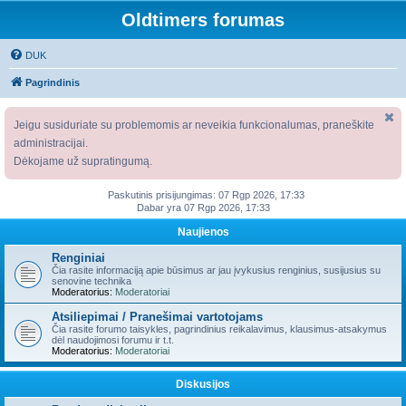
Oldtimers forumas
DUK
Pagrindinis
Jeigu susiduriate su problemomis ar neveikia funkcionalumas, praneškite
administracijai.
Dėkojame už supratingumą.
Paskutinis prisijungimas: 07 Rgp 2026, 17:33
Dabar yra 07 Rgp 2026, 17:33
Naujienos
Renginiai
Čia rasite informaciją apie būsimus ar jau įvykusius renginius, susijusius su
senovine technika
Moderatorius:
Moderatoriai
Atsiliepimai / Pranešimai vartotojams
Čia rasite forumo taisykles, pagrindinius reikalavimus, klausimus-atsakymus
dėl naudojimosi forumu ir t.t.
Moderatorius:
Moderatoriai
Diskusijos