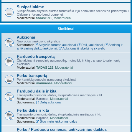
Susipažinkime
Susipažinimo skyrelis skirtas forumiečio ir jo senovinės technikos prisistatymui
Oldtimers forumo bendruomenei.
Moderatoriai:
tadas1991
,
Moderatoriai
Skelbimai
Aukcionai
Nuorodos į aukcionų skyrelius
Subforumai:
Aktyvūs forumo aukcionai
,
Dalių aukcionai
,
Senienų ir
antikvarinių daiktų aukcionai
,
Aukcionai iš skelbimų skyrelio
Parduodu transportą
Čia talpinami senovinių automobilių, motociklų ir kitų transporto priemonių
skelbimai.
Moderatoriai:
TADAS 125
,
Moderatoriai
Perku transportą
Perkančiųjų senovinį transportą skelbimai
Moderatoriai:
marmanas
,
Moderatoriai
Parduodu dalis ir kita
Transporto priemonių dalys, eksploatacinės medžiagos ir kt.
Moderatoriai:
Baronas
,
Moderatoriai
Subforumas:
Dalių aukcionai
Perku dalis ir kita
Transporto priemonių dalys, eksploatacinės mežiagos ir kt.
Moderatoriai:
Baronas
,
Moderatoriai
Subforumas:
Šiuo metu ieškomos dalys
Perku / Parduodu senienas, antikvarinius daiktus