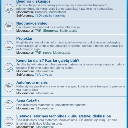
Bendros diskusijos
Čia diskutuojama apie viską kas susiję su senovinėmis transporto
priemonėmis, išskyrus sritis kurios patenka į kitas forumo kategorijas.
Moderatoriai:
Baronas
,
Moderatoriai
Subforumas:
Dirbtuvės ir įrankiai
Nuotraukos/video
Čia talpinamos nuotraukos ir video informacija
Moderatoriai:
TVR
,
Shumeras
,
Moderatoriai
Projektai
Projektų skyrelis skirtas informuoti apie konkrečius vykdomus ar pabaigtus
restauracijos ar artimus restauracijai projektus, kuriuose matosi restauracijos
ar tvarkymo eiga.
Moderatoriai:
TVR
,
rcepa
,
Moderatoriai
Kieno tai dalis? Kas tai galėtų būti?
Jei Jūs turite/matėte ar į Jūsų rankas pateko nežinomas eksponatas ar dalis -
kolegos iš forumo pabandys Jums padėti.
Moderatorius:
Moderatoriai
Subforumas:
Archyvas
Auto/moto mįslės
Pabandykite pasitikrinti savo žinias ir atspėti kokia istorinė transporto priemonė
yra nuotraukoje
Moderatorius:
Moderatoriai
Sena Gelažis
Šios diskusijos matomos tik patvirtintiems nariams.
Moderatorius:
Moderatoriai
Lietuvos istorinės technikos klubų atstovų diskusijos
Šios diskusijos nėra matomos forumiečiams. Čia diskutuoja visų Lietuvos
istorinės technikos klubų atstovai.
Moderatorius:
Moderatoriai