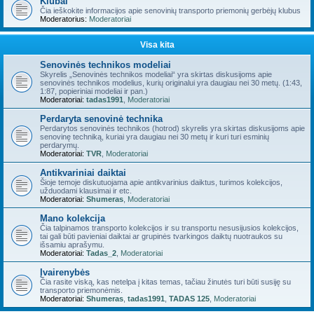
Klubai
Čia ieškokite informacijos apie senovinių transporto priemonių gerbėjų klubus
Moderatorius:
Moderatoriai
Visa kita
Senovinės technikos modeliai
Skyrelis „Senovinės technikos modeliai“ yra skirtas diskusijoms apie
senovinės technikos modelius, kurių originalui yra daugiau nei 30 metų. (1:43,
1:87, popieriniai modeliai ir pan.)
Moderatoriai:
tadas1991
,
Moderatoriai
Perdaryta senovinė technika
Perdarytos senovinės technikos (hotrod) skyrelis yra skirtas diskusijoms apie
senovinę techniką, kuriai yra daugiau nei 30 metų ir kuri turi esminių
perdarymų.
Moderatoriai:
TVR
,
Moderatoriai
Antikvariniai daiktai
Šioje temoje diskutuojama apie antikvarinius daiktus, turimos kolekcijos,
užduodami klausimai ir etc.
Moderatoriai:
Shumeras
,
Moderatoriai
Mano kolekcija
Čia talpinamos transporto kolekcijos ir su transportu nesusijusios kolekcijos,
tai gali būti pavieniai daiktai ar grupinės tvarkingos daiktų nuotraukos su
išsamiu aprašymu.
Moderatoriai:
Tadas_2
,
Moderatoriai
Įvairenybės
Čia rasite viską, kas netelpa į kitas temas, tačiau žinutės turi būti susiję su
transporto priemonėmis.
Moderatoriai:
Shumeras
,
tadas1991
,
TADAS 125
,
Moderatoriai