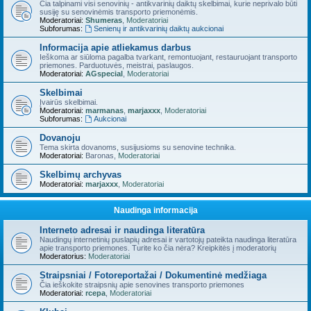
Čia talpinami visi senovinių - antikvarinių daiktų skelbimai, kurie neprivalo būti
susiję su senovinėmis transporto priemonėmis.
Moderatoriai:
Shumeras
,
Moderatoriai
Subforumas:
Senienų ir antikvarinių daiktų aukcionai
Informacija apie atliekamus darbus
Ieškoma ar siūloma pagalba tvarkant, remontuojant, restauruojant transporto
priemones. Parduotuvės, meistrai, paslaugos.
Moderatoriai:
AGspecial
,
Moderatoriai
Skelbimai
Įvairūs skelbimai.
Moderatoriai:
marmanas
,
marjaxxx
,
Moderatoriai
Subforumas:
Aukcionai
Dovanoju
Tema skirta dovanoms, susijusioms su senovine technika.
Moderatoriai:
Baronas
,
Moderatoriai
Skelbimų archyvas
Moderatoriai:
marjaxxx
,
Moderatoriai
Naudinga informacija
Interneto adresai ir naudinga literatūra
Naudingų internetinių puslapių adresai ir vartotojų pateikta naudinga literatūra
apie transporto priemones. Turite ko čia nėra? Kreipkitės į moderatorių
Moderatorius:
Moderatoriai
Straipsniai / Fotoreportažai / Dokumentinė medžiaga
Čia ieškokite straipsnių apie senovines transporto priemones
Moderatoriai:
rcepa
,
Moderatoriai