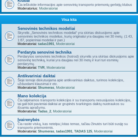
Klubai
Čia ieškokite informacijos apie senovinių transporto priemonių gerbėjų klubus
Moderatorius:
Moderatoriai
Visa kita
Senovinės technikos modeliai
Skyrelis „Senovinės technikos modeliai“ yra skirtas diskusijoms apie
senovinės technikos modelius, kurių originalui yra daugiau nei 30 metų. (1:43,
1:87, popieriniai modeliai ir pan.)
Moderatoriai:
tadas1991
,
Moderatoriai
Perdaryta senovinė technika
Perdarytos senovinės technikos (hotrod) skyrelis yra skirtas diskusijoms apie
senovinę techniką, kuriai yra daugiau nei 30 metų ir kuri turi esminių
perdarymų.
Moderatoriai:
TVR
,
Moderatoriai
Antikvariniai daiktai
Šioje temoje diskutuojama apie antikvarinius daiktus, turimos kolekcijos,
užduodami klausimai ir etc.
Moderatoriai:
Shumeras
,
Moderatoriai
Mano kolekcija
Čia talpinamos transporto kolekcijos ir su transportu nesusijusios kolekcijos,
tai gali būti pavieniai daiktai ar grupinės tvarkingos daiktų nuotraukos su
išsamiu aprašymu.
Moderatoriai:
Tadas_2
,
Moderatoriai
Įvairenybės
Čia rasite viską, kas netelpa į kitas temas, tačiau žinutės turi būti susiję su
transporto priemonėmis.
Moderatoriai:
Shumeras
,
tadas1991
,
TADAS 125
,
Moderatoriai