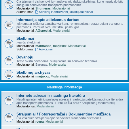
Čia talpinami visi senovinių - antikvarinių daiktų skelbimai, kurie neprivalo būti
susiję su senovinėmis transporto priemonėmis.
Moderatoriai:
Shumeras
,
Moderatoriai
Subforumas:
Senienų ir antikvarinių daiktų aukcionai
Informacija apie atliekamus darbus
Ieškoma ar siūloma pagalba tvarkant, remontuojant, restauruojant transporto
priemones. Parduotuvės, meistrai, paslaugos.
Moderatoriai:
AGspecial
,
Moderatoriai
Skelbimai
Įvairūs skelbimai.
Moderatoriai:
marmanas
,
marjaxxx
,
Moderatoriai
Subforumas:
Aukcionai
Dovanoju
Tema skirta dovanoms, susijusioms su senovine technika.
Moderatoriai:
Baronas
,
Moderatoriai
Skelbimų archyvas
Moderatoriai:
marjaxxx
,
Moderatoriai
Naudinga informacija
Interneto adresai ir naudinga literatūra
Naudingų internetinių puslapių adresai ir vartotojų pateikta naudinga literatūra
apie transporto priemones. Turite ko čia nėra? Kreipkitės į moderatorių
Moderatorius:
Moderatoriai
Straipsniai / Fotoreportažai / Dokumentinė medžiaga
Čia ieškokite straipsnių apie senovines transporto priemones
Moderatoriai:
rcepa
,
Moderatoriai