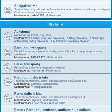
Susipažinkime
Susipažinimo skyrelis skirtas forumiečio ir jo senovinės technikos prisistatymui
Oldtimers forumo bendruomenei.
Moderatoriai:
tadas1991
,
Moderatoriai
Skelbimai
Aukcionai
Nuorodos į aukcionų skyrelius
Subforumai:
Aktyvūs forumo aukcionai
,
Dalių aukcionai
,
Senienų ir
antikvarinių daiktų aukcionai
,
Aukcionai iš skelbimų skyrelio
Parduodu transportą
Čia talpinami senovinių automobilių, motociklų ir kitų transporto priemonių
skelbimai.
Moderatoriai:
TADAS 125
,
Moderatoriai
Perku transportą
Perkančiųjų senovinį transportą skelbimai
Moderatoriai:
marmanas
,
Moderatoriai
Parduodu dalis ir kita
Transporto priemonių dalys, eksploatacinės medžiagos ir kt.
Moderatoriai:
Baronas
,
Moderatoriai
Subforumas:
Dalių aukcionai
Perku dalis ir kita
Transporto priemonių dalys, eksploatacinės mežiagos ir kt.
Moderatoriai:
Baronas
,
Moderatoriai
Subforumas:
Šiuo metu ieškomos dalys
Perku / Parduodu senienas, antikvarinius daiktus