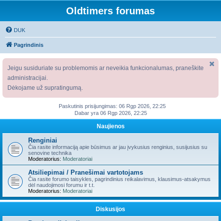
Oldtimers forumas
DUK
Pagrindinis
Jeigu susiduriate su problemomis ar neveikia funkcionalumas, praneškite
administracijai.
Dėkojame už supratingumą.
Paskutinis prisijungimas: 06 Rgp 2026, 22:25
Dabar yra 06 Rgp 2026, 22:25
Naujienos
Renginiai
Čia rasite informaciją apie būsimus ar jau įvykusius renginius, susijusius su
senovine technika
Moderatorius:
Moderatoriai
Atsiliepimai / Pranešimai vartotojams
Čia rasite forumo taisykles, pagrindinius reikalavimus, klausimus-atsakymus
dėl naudojimosi forumu ir t.t.
Moderatorius:
Moderatoriai
Diskusijos