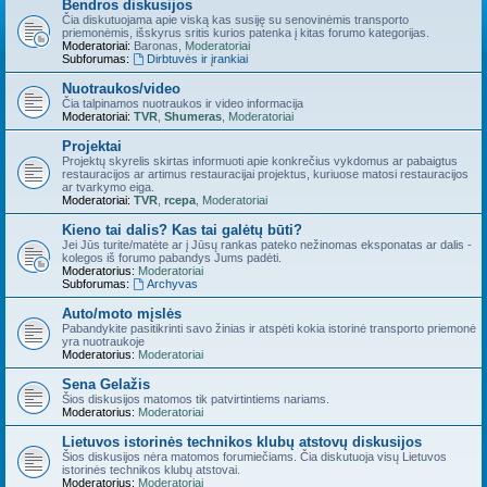
Bendros diskusijos
Čia diskutuojama apie viską kas susiję su senovinėmis transporto
priemonėmis, išskyrus sritis kurios patenka į kitas forumo kategorijas.
Moderatoriai:
Baronas
,
Moderatoriai
Subforumas:
Dirbtuvės ir įrankiai
Nuotraukos/video
Čia talpinamos nuotraukos ir video informacija
Moderatoriai:
TVR
,
Shumeras
,
Moderatoriai
Projektai
Projektų skyrelis skirtas informuoti apie konkrečius vykdomus ar pabaigtus
restauracijos ar artimus restauracijai projektus, kuriuose matosi restauracijos
ar tvarkymo eiga.
Moderatoriai:
TVR
,
rcepa
,
Moderatoriai
Kieno tai dalis? Kas tai galėtų būti?
Jei Jūs turite/matėte ar į Jūsų rankas pateko nežinomas eksponatas ar dalis -
kolegos iš forumo pabandys Jums padėti.
Moderatorius:
Moderatoriai
Subforumas:
Archyvas
Auto/moto mįslės
Pabandykite pasitikrinti savo žinias ir atspėti kokia istorinė transporto priemonė
yra nuotraukoje
Moderatorius:
Moderatoriai
Sena Gelažis
Šios diskusijos matomos tik patvirtintiems nariams.
Moderatorius:
Moderatoriai
Lietuvos istorinės technikos klubų atstovų diskusijos
Šios diskusijos nėra matomos forumiečiams. Čia diskutuoja visų Lietuvos
istorinės technikos klubų atstovai.
Moderatorius:
Moderatoriai