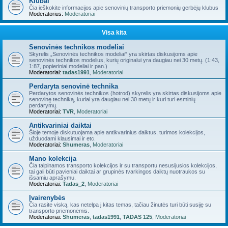
Klubai
Čia ieškokite informacijos apie senovinių transporto priemonių gerbėjų klubus
Moderatorius:
Moderatoriai
Visa kita
Senovinės technikos modeliai
Skyrelis „Senovinės technikos modeliai“ yra skirtas diskusijoms apie
senovinės technikos modelius, kurių originalui yra daugiau nei 30 metų. (1:43,
1:87, popieriniai modeliai ir pan.)
Moderatoriai:
tadas1991
,
Moderatoriai
Perdaryta senovinė technika
Perdarytos senovinės technikos (hotrod) skyrelis yra skirtas diskusijoms apie
senovinę techniką, kuriai yra daugiau nei 30 metų ir kuri turi esminių
perdarymų.
Moderatoriai:
TVR
,
Moderatoriai
Antikvariniai daiktai
Šioje temoje diskutuojama apie antikvarinius daiktus, turimos kolekcijos,
užduodami klausimai ir etc.
Moderatoriai:
Shumeras
,
Moderatoriai
Mano kolekcija
Čia talpinamos transporto kolekcijos ir su transportu nesusijusios kolekcijos,
tai gali būti pavieniai daiktai ar grupinės tvarkingos daiktų nuotraukos su
išsamiu aprašymu.
Moderatoriai:
Tadas_2
,
Moderatoriai
Įvairenybės
Čia rasite viską, kas netelpa į kitas temas, tačiau žinutės turi būti susiję su
transporto priemonėmis.
Moderatoriai:
Shumeras
,
tadas1991
,
TADAS 125
,
Moderatoriai