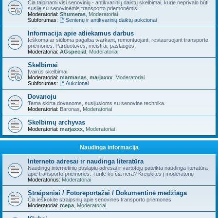
Čia talpinami visi senovinių - antikvarinių daiktų skelbimai, kurie neprivalo būti
susiję su senovinėmis transporto priemonėmis.
Moderatoriai:
Shumeras
,
Moderatoriai
Subforumas:
Senienų ir antikvarinių daiktų aukcionai
Informacija apie atliekamus darbus
Ieškoma ar siūloma pagalba tvarkant, remontuojant, restauruojant transporto
priemones. Parduotuvės, meistrai, paslaugos.
Moderatoriai:
AGspecial
,
Moderatoriai
Skelbimai
Įvairūs skelbimai.
Moderatoriai:
marmanas
,
marjaxxx
,
Moderatoriai
Subforumas:
Aukcionai
Dovanoju
Tema skirta dovanoms, susijusioms su senovine technika.
Moderatoriai:
Baronas
,
Moderatoriai
Skelbimų archyvas
Moderatoriai:
marjaxxx
,
Moderatoriai
Naudinga informacija
Interneto adresai ir naudinga literatūra
Naudingų internetinių puslapių adresai ir vartotojų pateikta naudinga literatūra
apie transporto priemones. Turite ko čia nėra? Kreipkitės į moderatorių
Moderatorius:
Moderatoriai
Straipsniai / Fotoreportažai / Dokumentinė medžiaga
Čia ieškokite straipsnių apie senovines transporto priemones
Moderatoriai:
rcepa
,
Moderatoriai