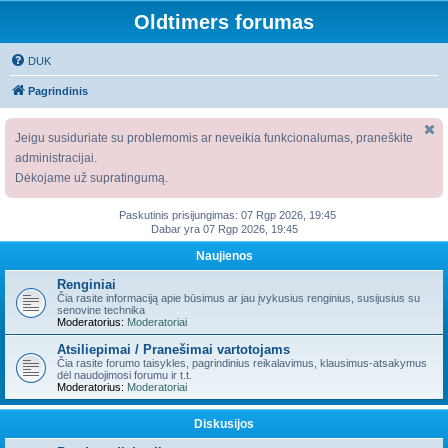
Oldtimers forumas
DUK
Pagrindinis
Jeigu susiduriate su problemomis ar neveikia funkcionalumas, praneškite
administracijai.
Dėkojame už supratingumą.
Paskutinis prisijungimas: 07 Rgp 2026, 19:45
Dabar yra 07 Rgp 2026, 19:45
Naujienos
Renginiai
Čia rasite informaciją apie būsimus ar jau įvykusius renginius, susijusius su
senovine technika
Moderatorius:
Moderatoriai
Atsiliepimai / Pranešimai vartotojams
Čia rasite forumo taisykles, pagrindinius reikalavimus, klausimus-atsakymus
dėl naudojimosi forumu ir t.t.
Moderatorius:
Moderatoriai
Diskusijos