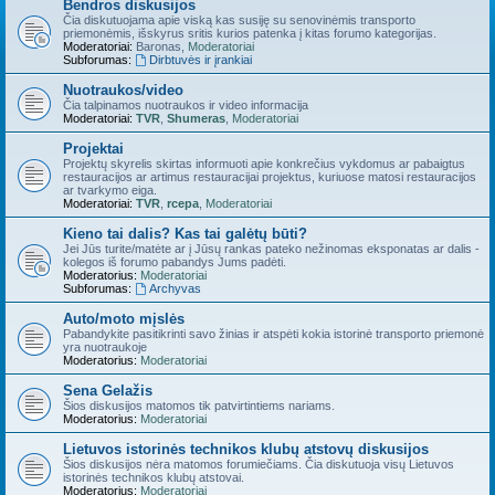
Bendros diskusijos
Čia diskutuojama apie viską kas susiję su senovinėmis transporto
priemonėmis, išskyrus sritis kurios patenka į kitas forumo kategorijas.
Moderatoriai:
Baronas
,
Moderatoriai
Subforumas:
Dirbtuvės ir įrankiai
Nuotraukos/video
Čia talpinamos nuotraukos ir video informacija
Moderatoriai:
TVR
,
Shumeras
,
Moderatoriai
Projektai
Projektų skyrelis skirtas informuoti apie konkrečius vykdomus ar pabaigtus
restauracijos ar artimus restauracijai projektus, kuriuose matosi restauracijos
ar tvarkymo eiga.
Moderatoriai:
TVR
,
rcepa
,
Moderatoriai
Kieno tai dalis? Kas tai galėtų būti?
Jei Jūs turite/matėte ar į Jūsų rankas pateko nežinomas eksponatas ar dalis -
kolegos iš forumo pabandys Jums padėti.
Moderatorius:
Moderatoriai
Subforumas:
Archyvas
Auto/moto mįslės
Pabandykite pasitikrinti savo žinias ir atspėti kokia istorinė transporto priemonė
yra nuotraukoje
Moderatorius:
Moderatoriai
Sena Gelažis
Šios diskusijos matomos tik patvirtintiems nariams.
Moderatorius:
Moderatoriai
Lietuvos istorinės technikos klubų atstovų diskusijos
Šios diskusijos nėra matomos forumiečiams. Čia diskutuoja visų Lietuvos
istorinės technikos klubų atstovai.
Moderatorius:
Moderatoriai