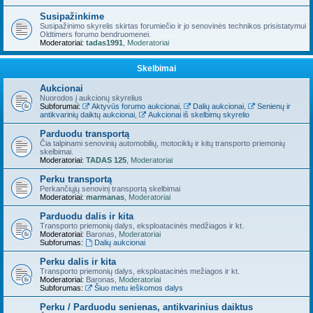
Susipažinkime
Susipažinimo skyrelis skirtas forumiečio ir jo senovinės technikos prisistatymui
Oldtimers forumo bendruomenei.
Moderatoriai:
tadas1991
,
Moderatoriai
Skelbimai
Aukcionai
Nuorodos į aukcionų skyrelius
Subforumai:
Aktyvūs forumo aukcionai
,
Dalių aukcionai
,
Senienų ir
antikvarinių daiktų aukcionai
,
Aukcionai iš skelbimų skyrelio
Parduodu transportą
Čia talpinami senovinių automobilių, motociklų ir kitų transporto priemonių
skelbimai.
Moderatoriai:
TADAS 125
,
Moderatoriai
Perku transportą
Perkančiųjų senovinį transportą skelbimai
Moderatoriai:
marmanas
,
Moderatoriai
Parduodu dalis ir kita
Transporto priemonių dalys, eksploatacinės medžiagos ir kt.
Moderatoriai:
Baronas
,
Moderatoriai
Subforumas:
Dalių aukcionai
Perku dalis ir kita
Transporto priemonių dalys, eksploatacinės mežiagos ir kt.
Moderatoriai:
Baronas
,
Moderatoriai
Subforumas:
Šiuo metu ieškomos dalys
Perku / Parduodu senienas, antikvarinius daiktus