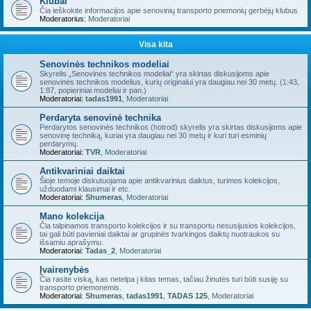
Klubai
Čia ieškokite informacijos apie senovinių transporto priemonių gerbėjų klubus
Moderatorius:
Moderatoriai
Visa kita
Senovinės technikos modeliai
Skyrelis „Senovinės technikos modeliai“ yra skirtas diskusijoms apie
senovinės technikos modelius, kurių originalui yra daugiau nei 30 metų. (1:43,
1:87, popieriniai modeliai ir pan.)
Moderatoriai:
tadas1991
,
Moderatoriai
Perdaryta senovinė technika
Perdarytos senovinės technikos (hotrod) skyrelis yra skirtas diskusijoms apie
senovinę techniką, kuriai yra daugiau nei 30 metų ir kuri turi esminių
perdarymų.
Moderatoriai:
TVR
,
Moderatoriai
Antikvariniai daiktai
Šioje temoje diskutuojama apie antikvarinius daiktus, turimos kolekcijos,
užduodami klausimai ir etc.
Moderatoriai:
Shumeras
,
Moderatoriai
Mano kolekcija
Čia talpinamos transporto kolekcijos ir su transportu nesusijusios kolekcijos,
tai gali būti pavieniai daiktai ar grupinės tvarkingos daiktų nuotraukos su
išsamiu aprašymu.
Moderatoriai:
Tadas_2
,
Moderatoriai
Įvairenybės
Čia rasite viską, kas netelpa į kitas temas, tačiau žinutės turi būti susiję su
transporto priemonėmis.
Moderatoriai:
Shumeras
,
tadas1991
,
TADAS 125
,
Moderatoriai