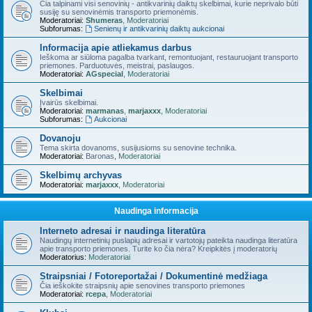
Čia talpinami visi senovinių - antikvarinių daiktų skelbimai, kurie neprivalo būti
susiję su senovinėmis transporto priemonėmis.
Moderatoriai:
Shumeras
,
Moderatoriai
Subforumas:
Senienų ir antikvarinių daiktų aukcionai
Informacija apie atliekamus darbus
Ieškoma ar siūloma pagalba tvarkant, remontuojant, restauruojant transporto
priemones. Parduotuvės, meistrai, paslaugos.
Moderatoriai:
AGspecial
,
Moderatoriai
Skelbimai
Įvairūs skelbimai.
Moderatoriai:
marmanas
,
marjaxxx
,
Moderatoriai
Subforumas:
Aukcionai
Dovanoju
Tema skirta dovanoms, susijusioms su senovine technika.
Moderatoriai:
Baronas
,
Moderatoriai
Skelbimų archyvas
Moderatoriai:
marjaxxx
,
Moderatoriai
Naudinga informacija
Interneto adresai ir naudinga literatūra
Naudingų internetinių puslapių adresai ir vartotojų pateikta naudinga literatūra
apie transporto priemones. Turite ko čia nėra? Kreipkitės į moderatorių
Moderatorius:
Moderatoriai
Straipsniai / Fotoreportažai / Dokumentinė medžiaga
Čia ieškokite straipsnių apie senovines transporto priemones
Moderatoriai:
rcepa
,
Moderatoriai