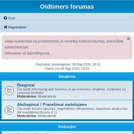
Oldtimers forumas
DUK
Pagrindinis
Jeigu susiduriate su problemomis ar neveikia funkcionalumas, praneškite
administracijai.
Dėkojame už supratingumą.
Paskutinis prisijungimas: 08 Rgp 2026, 18:16
Dabar yra 08 Rgp 2026, 18:16
Naujienos
Renginiai
Čia rasite informaciją apie būsimus ar jau įvykusius renginius, susijusius su
senovine technika
Moderatorius:
Moderatoriai
Atsiliepimai / Pranešimai vartotojams
Čia rasite forumo taisykles, pagrindinius reikalavimus, klausimus-atsakymus
dėl naudojimosi forumu ir t.t.
Moderatorius:
Moderatoriai
Diskusijos