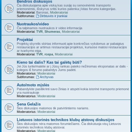
Bendros diskusijos
Čia diskutuojama apie viską kas susiję su senovinėmis transporto
priemonėmis, išskyrus sritis kurios patenka į kitas forumo kategorijas.
Moderatoriai:
Baronas
,
Moderatoriai
Subforumas:
Dirbtuvės ir įrankiai
Nuotraukos/video
Čia talpinamos nuotraukos ir video informacija
Moderatoriai:
TVR
,
Shumeras
,
Moderatoriai
Projektai
Projektų skyrelis skirtas informuoti apie konkrečius vykdomus ar pabaigtus
restauracijos ar artimus restauracijai projektus, kuriuose matosi restauracijos
ar tvarkymo eiga.
Moderatoriai:
TVR
,
rcepa
,
Moderatoriai
Kieno tai dalis? Kas tai galėtų būti?
Jei Jūs turite/matėte ar į Jūsų rankas pateko nežinomas eksponatas ar dalis -
kolegos iš forumo pabandys Jums padėti.
Moderatorius:
Moderatoriai
Subforumas:
Archyvas
Auto/moto mįslės
Pabandykite pasitikrinti savo žinias ir atspėti kokia istorinė transporto priemonė
yra nuotraukoje
Moderatorius:
Moderatoriai
Sena Gelažis
Šios diskusijos matomos tik patvirtintiems nariams.
Moderatorius:
Moderatoriai
Lietuvos istorinės technikos klubų atstovų diskusijos
Šios diskusijos nėra matomos forumiečiams. Čia diskutuoja visų Lietuvos
istorinės technikos klubų atstovai.
Moderatorius:
Moderatoriai