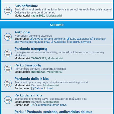
Susipažinkime
Susipažinimo skyrelis skirtas forumiečio ir jo senovinės technikos prisistatymui
Oldtimers forumo bendruomenei.
Moderatoriai:
tadas1991
,
Moderatoriai
Skelbimai
Aukcionai
Nuorodos į aukcionų skyrelius
Subforumai:
Aktyvūs forumo aukcionai
,
Dalių aukcionai
,
Senienų ir
antikvarinių daiktų aukcionai
,
Aukcionai iš skelbimų skyrelio
Parduodu transportą
Čia talpinami senovinių automobilių, motociklų ir kitų transporto priemonių
skelbimai.
Moderatoriai:
TADAS 125
,
Moderatoriai
Perku transportą
Perkančiųjų senovinį transportą skelbimai
Moderatoriai:
marmanas
,
Moderatoriai
Parduodu dalis ir kita
Transporto priemonių dalys, eksploatacinės medžiagos ir kt.
Moderatoriai:
Baronas
,
Moderatoriai
Subforumas:
Dalių aukcionai
Perku dalis ir kita
Transporto priemonių dalys, eksploatacinės mežiagos ir kt.
Moderatoriai:
Baronas
,
Moderatoriai
Subforumas:
Šiuo metu ieškomos dalys
Perku / Parduodu senienas, antikvarinius daiktus