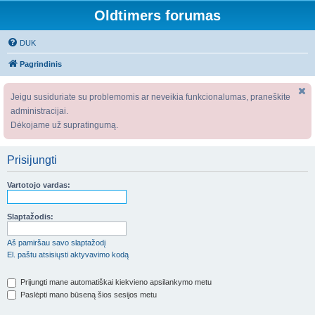
Oldtimers forumas
DUK
Pagrindinis
Jeigu susiduriate su problemomis ar neveikia funkcionalumas, praneškite
administracijai.
Dėkojame už supratingumą.
Prisijungti
Vartotojo vardas:
Slaptažodis:
Aš pamiršau savo slaptažodį
El. paštu atsisiųsti aktyvavimo kodą
Prijungti mane automatiškai kiekvieno apsilankymo metu
Paslėpti mano būseną šios sesijos metu