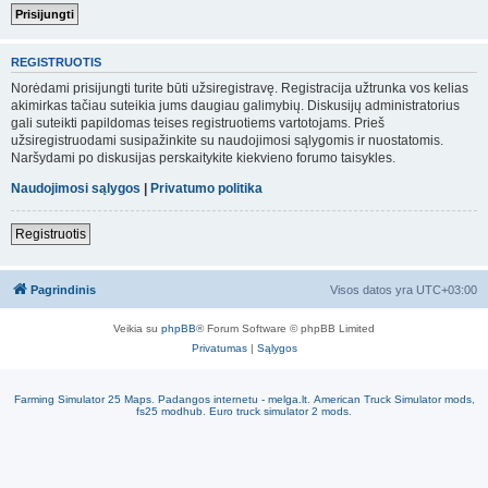
REGISTRUOTIS
Norėdami prisijungti turite būti užsiregistravę. Registracija užtrunka vos kelias
akimirkas tačiau suteikia jums daugiau galimybių. Diskusijų administratorius
gali suteikti papildomas teises registruotiems vartotojams. Prieš
užsiregistruodami susipažinkite su naudojimosi sąlygomis ir nuostatomis.
Naršydami po diskusijas perskaitykite kiekvieno forumo taisykles.
Naudojimosi sąlygos
|
Privatumo politika
Registruotis
Pagrindinis
Visos datos yra
UTC+03:00
Veikia su
phpBB
® Forum Software © phpBB Limited
Privatumas
|
Sąlygos
Farming Simulator 25 Maps
.
Padangos internetu - melga.lt
.
American Truck Simulator mods
,
fs25 modhub
.
Euro truck simulator 2 mods
.