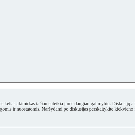
vos kelias akimirkas tačiau suteikia jums daugiau galimybių. Diskusijų ad
ygomis ir nuostatomis. Naršydami po diskusijas perskaitykite kiekvieno 