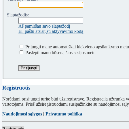
Slaptažodis:
Aš pamiršau savo slaptažodį
El. paštu atsisiųsti aktyvavimo kodą
Prijungti mane automatiškai kiekvieno apsilankymo metu
Paslėpti mano būseną šios sesijos metu
Registruotis
Norėdami prisijungti turite būti užsiregistravę. Registracija užtrunka 
vartotojams. Prieš užsiregistruodami susipažinkite su naudojimosi sąl
Naudojimosi sąlygos
|
Privatumo politika
Registruotis