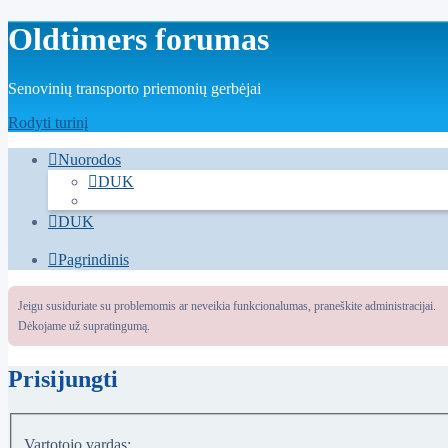
Oldtimers forumas
Senovinių transporto priemonių gerbėjai
Rodyti turinį
Nuorodos
DUK
DUK
Pagrindinis
Jeigu susiduriate su problemomis ar neveikia funkcionalumas, praneškite administracijai.
Dėkojame už supratingumą.
Prisijungti
Vartotojo vardas: