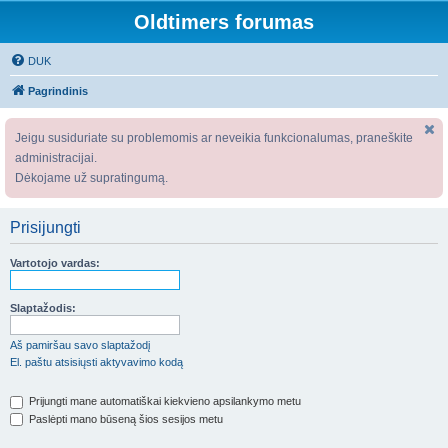
Oldtimers forumas
DUK
Pagrindinis
Jeigu susiduriate su problemomis ar neveikia funkcionalumas, praneškite
administracijai.
Dėkojame už supratingumą.
Prisijungti
Vartotojo vardas:
Slaptažodis:
Aš pamiršau savo slaptažodį
El. paštu atsisiųsti aktyvavimo kodą
Prijungti mane automatiškai kiekvieno apsilankymo metu
Paslėpti mano būseną šios sesijos metu