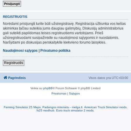
REGISTRUOTIS
Norėdami prisijungti turite būti užsiregistravę. Registracija užtrunka vos kelias
akimirkas tačiau suteikia jums daugiau galimybių. Diskusijų administratorius
gali suteikti papildomas teises registruotiems vartotojams. Prieš
užsiregistruodami susipažinkite su naudojimosi sąlygomis ir nuostatomis.
Naršydami po diskusijas perskaitykite kiekvieno forumo taisykles.
Naudojimosi sąlygos
|
Privatumo politika
Registruotis
Pagrindinis
Visos datos yra
UTC+03:00
Veikia su
phpBB
® Forum Software © phpBB Limited
Privatumas
|
Sąlygos
Farming Simulator 25 Maps
.
Padangos internetu - melga.lt
.
American Truck Simulator mods
,
fs25 modhub
.
Euro truck simulator 2 mods
.