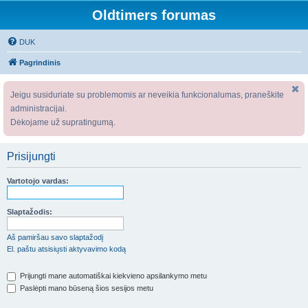
Oldtimers forumas
DUK
Pagrindinis
Jeigu susiduriate su problemomis ar neveikia funkcionalumas, praneškite
administracijai.
Dėkojame už supratingumą.
Prisijungti
Vartotojo vardas:
Slaptažodis:
Aš pamiršau savo slaptažodį
El. paštu atsisiųsti aktyvavimo kodą
Prijungti mane automatiškai kiekvieno apsilankymo metu
Paslėpti mano būseną šios sesijos metu