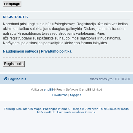
REGISTRUOTIS
Norėdami prisijungti turite būti užsiregistravę. Registracija užtrunka vos kelias
akimirkas tačiau suteikia jums daugiau galimybių. Diskusijų administratorius
gali suteikti papildomas teises registruotiems vartotojams. Prieš
užsiregistruodami susipažinkite su naudojimosi sąlygomis ir nuostatomis.
Naršydami po diskusijas perskaitykite kiekvieno forumo taisykles.
Naudojimosi sąlygos
|
Privatumo politika
Registruotis
Pagrindinis
Visos datos yra
UTC+03:00
Veikia su
phpBB
® Forum Software © phpBB Limited
Privatumas
|
Sąlygos
Farming Simulator 25 Maps
.
Padangos internetu - melga.lt
.
American Truck Simulator mods
,
fs25 modhub
.
Euro truck simulator 2 mods
.