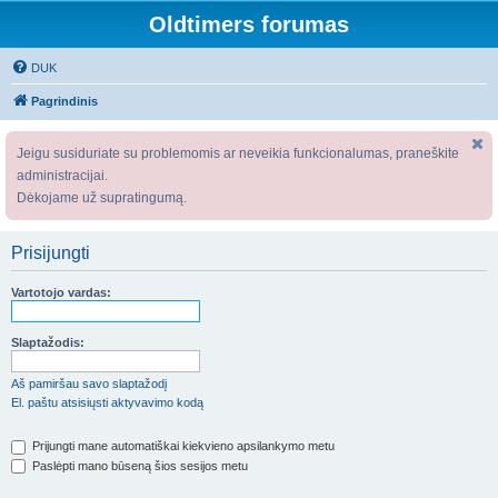
Oldtimers forumas
DUK
Pagrindinis
Jeigu susiduriate su problemomis ar neveikia funkcionalumas, praneškite
administracijai.
Dėkojame už supratingumą.
Prisijungti
Vartotojo vardas:
Slaptažodis:
Aš pamiršau savo slaptažodį
El. paštu atsisiųsti aktyvavimo kodą
Prijungti mane automatiškai kiekvieno apsilankymo metu
Paslėpti mano būseną šios sesijos metu