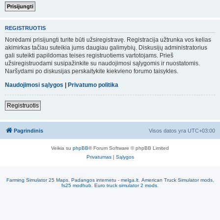
REGISTRUOTIS
Norėdami prisijungti turite būti užsiregistravę. Registracija užtrunka vos kelias
akimirkas tačiau suteikia jums daugiau galimybių. Diskusijų administratorius
gali suteikti papildomas teises registruotiems vartotojams. Prieš
užsiregistruodami susipažinkite su naudojimosi sąlygomis ir nuostatomis.
Naršydami po diskusijas perskaitykite kiekvieno forumo taisykles.
Naudojimosi sąlygos
|
Privatumo politika
Registruotis
Pagrindinis
Visos datos yra
UTC+03:00
Veikia su
phpBB
® Forum Software © phpBB Limited
Privatumas
|
Sąlygos
Farming Simulator 25 Maps
.
Padangos internetu - melga.lt
.
American Truck Simulator mods
,
fs25 modhub
.
Euro truck simulator 2 mods
.