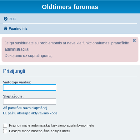
Oldtimers forumas
DUK
Pagrindinis
Jeigu susiduriate su problemomis ar neveikia funkcionalumas, praneškite
administracijai.
Dėkojame už supratingumą.
Prisijungti
Vartotojo vardas:
Slaptažodis:
Aš pamiršau savo slaptažodį
El. paštu atsisiųsti aktyvavimo kodą
Prijungti mane automatiškai kiekvieno apsilankymo metu
Paslėpti mano būseną šios sesijos metu