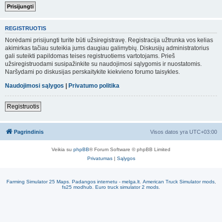
REGISTRUOTIS
Norėdami prisijungti turite būti užsiregistravę. Registracija užtrunka vos kelias
akimirkas tačiau suteikia jums daugiau galimybių. Diskusijų administratorius
gali suteikti papildomas teises registruotiems vartotojams. Prieš
užsiregistruodami susipažinkite su naudojimosi sąlygomis ir nuostatomis.
Naršydami po diskusijas perskaitykite kiekvieno forumo taisykles.
Naudojimosi sąlygos
|
Privatumo politika
Registruotis
Pagrindinis
Visos datos yra
UTC+03:00
Veikia su
phpBB
® Forum Software © phpBB Limited
Privatumas
|
Sąlygos
Farming Simulator 25 Maps
.
Padangos internetu - melga.lt
.
American Truck Simulator mods
,
fs25 modhub
.
Euro truck simulator 2 mods
.