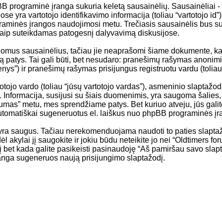
rograminė įranga sukuria keletą sausainėlių. Sausainėliai - tai 
e yra vartotojo identifikavimo informacija (toliau “vartotojo id”)
aminės įrangos naudojimosi metu. Trečiasis sausainėlis bus suk
 taip suteikdamas patogesnį dalyvavimą diskusijose.
ldomus sausainėlius, tačiau jie neaprašomi šiame dokumente, kad
ą patys. Tai gali būti, bet nesudaro: pranešimų rašymas anonimin
enys”) ir pranešimų rašymas prisijungus registruotu vardu (toliau
jo vardo (toliau “jūsų vartotojo vardas”), asmeninio slaptažodžio 
). Informacija, susijusi su šiais duomenimis, yra saugoma šalies,
orumas” metu, mes sprendžiame patys. Bet kuriuo atveju, jūs galite
 automatiškai sugeneruotus el. laiškus nuo phpBB programinės įr
yra saugus. Tačiau nerekomenduojama naudoti to paties slaptažo
odėl akylai jį saugokite ir jokiu būdu neteikite jo nei “Oldtimers
bet kada galite pasikeisti pasinaudoję “Aš pamiršau savo slapt
ranga sugeneruos naują prisijungimo slaptažodį.