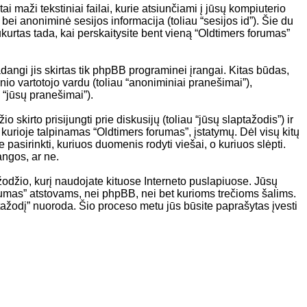
maži tekstiniai failai, kurie atsiunčiami į jūsų kompiuterio
 bei anoniminė sesijos informacija (toliau “sesijos id”). Šie du
urtas tada, kai perskaitysite bent vieną “Oldtimers forumas”
angi jis skirtas tik phpBB programinei įrangai. Kitas būdas,
io vartotojo vardu (toliau “anoniminiai pranešimai”),
 “jūsų pranešimai”).
skirto prisijungti prie diskusijų (toliau “jūsų slaptažodis”) ir
 kurioje talpinamas “Oldtimers forumas”, įstatymų. Dėl visų kitų
 pasirinkti, kuriuos duomenis rodyti viešai, o kuriuos slėpti.
angos, ar ne.
džio, kurį naudojate kituose Interneto puslapiuose. Jūsų
 forumas” atstovams, nei phpBB, nei bet kurioms trečioms šalims.
ažodį” nuoroda. Šio proceso metu jūs būsite paprašytas įvesti