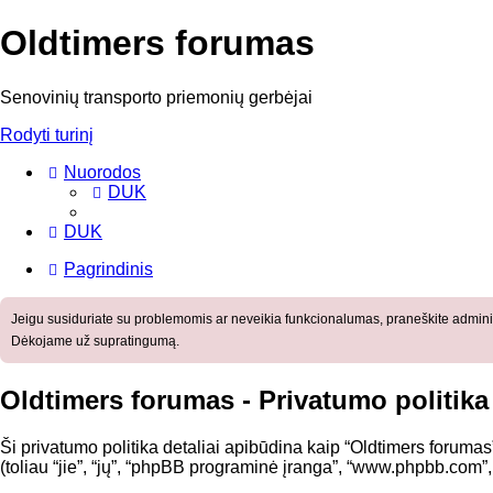
Oldtimers forumas
Senovinių transporto priemonių gerbėjai
Rodyti turinį
Nuorodos
DUK
DUK
Pagrindinis
Jeigu susiduriate su problemomis ar neveikia funkcionalumas, praneškite adminis
Dėkojame už supratingumą.
Oldtimers forumas - Privatumo politika
Ši privatumo politika detaliai apibūdina kaip “Oldtimers forumas
(toliau “jie”, “jų”, “phpBB programinė įranga”, “www.phpbb.com”