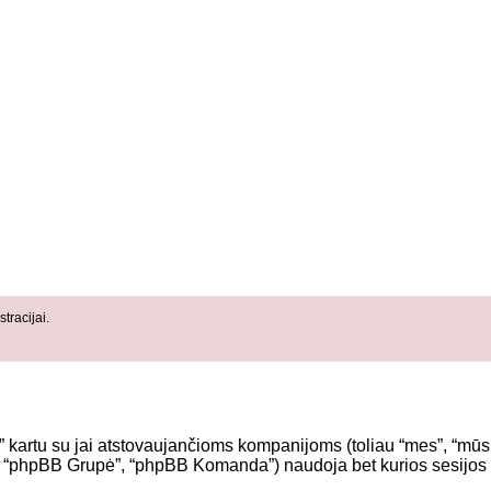
tracijai.
” kartu su jai atstovaujančioms kompanijoms (toliau “mes”, “mūsų
, “phpBB Grupė”, “phpBB Komanda”) naudoja bet kurios sesijos me