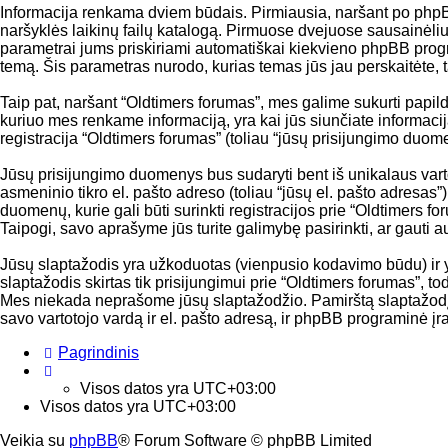
Informacija renkama dviem būdais. Pirmiausia, naršant po phpBB p
naršyklės laikinų failų katalogą. Pirmuose dvejuose sausainėliuos
parametrai jums priskiriami automatiškai kiekvieno phpBB progr
temą. Šis parametras nurodo, kurias temas jūs jau perskaitėte,
Taip pat, naršant “Oldtimers forumas”, mes galime sukurti papi
kuriuo mes renkame informaciją, yra kai jūs siunčiate informacij
registracija “Oldtimers forumas” (toliau “jūsų prisijungimo duom
Jūsų prisijungimo duomenys bus sudaryti bent iš unikalaus vartoto
asmeninio tikro el. pašto adreso (toliau “jūsų el. pašto adresas”
duomenų, kurie gali būti surinkti registracijos prie “Oldtimers f
Taipogi, savo aprašyme jūs turite galimybę pasirinkti, ar gauti
Jūsų slaptažodis yra užkoduotas (vienpusio kodavimo būdu) ir 
slaptažodis skirtas tik prisijungimui prie “Oldtimers forumas”, t
Mes niekada neprašome jūsų slaptažodžio. Pamirštą slaptažodį 
savo vartotojo vardą ir el. pašto adresą, ir phpBB programinė į
Pagrindinis
Visos datos yra
UTC+03:00
Visos datos yra
UTC+03:00
Veikia su
phpBB
® Forum Software © phpBB Limited