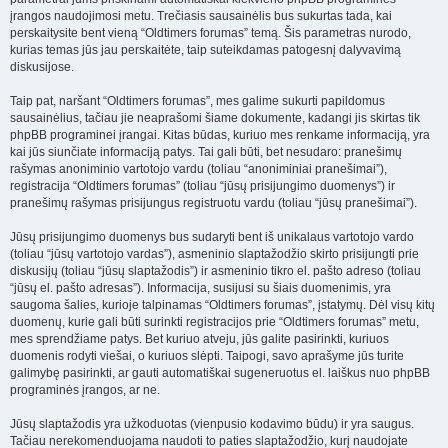
įrangos naudojimosi metu. Trečiasis sausainėlis bus sukurtas tada, kai
perskaitysite bent vieną “Oldtimers forumas” temą. Šis parametras nurodo,
kurias temas jūs jau perskaitėte, taip suteikdamas patogesnį dalyvavimą
diskusijose.
Taip pat, naršant “Oldtimers forumas”, mes galime sukurti papildomus
sausainėlius, tačiau jie neaprašomi šiame dokumente, kadangi jis skirtas tik
phpBB programinei įrangai. Kitas būdas, kuriuo mes renkame informaciją, yra
kai jūs siunčiate informaciją patys. Tai gali būti, bet nesudaro: pranešimų
rašymas anoniminio vartotojo vardu (toliau “anoniminiai pranešimai”),
registracija “Oldtimers forumas” (toliau “jūsų prisijungimo duomenys”) ir
pranešimų rašymas prisijungus registruotu vardu (toliau “jūsų pranešimai”).
Jūsų prisijungimo duomenys bus sudaryti bent iš unikalaus vartotojo vardo
(toliau “jūsų vartotojo vardas”), asmeninio slaptažodžio skirto prisijungti prie
diskusijų (toliau “jūsų slaptažodis”) ir asmeninio tikro el. pašto adreso (toliau
“jūsų el. pašto adresas”). Informacija, susijusi su šiais duomenimis, yra
saugoma šalies, kurioje talpinamas “Oldtimers forumas”, įstatymų. Dėl visų kitų
duomenų, kurie gali būti surinkti registracijos prie “Oldtimers forumas” metu,
mes sprendžiame patys. Bet kuriuo atveju, jūs galite pasirinkti, kuriuos
duomenis rodyti viešai, o kuriuos slėpti. Taipogi, savo aprašyme jūs turite
galimybę pasirinkti, ar gauti automatiškai sugeneruotus el. laiškus nuo phpBB
programinės įrangos, ar ne.
Jūsų slaptažodis yra užkoduotas (vienpusio kodavimo būdu) ir yra saugus.
Tačiau nerekomenduojama naudoti to paties slaptažodžio, kurį naudojate