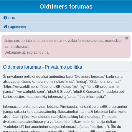
Oldtimers forumas
DUK
Pagrindinis
Jeigu susiduriate su problemomis ar neveikia funkcionalumas, praneškite
administracijai.
Dėkojame už supratingumą.
Oldtimers forumas - Privatumo politika
Ši privatumo politika detaliai apibūdina kaip “Oldtimers forumas” kartu su jai
atstovaujančioms kompanijoms (toliau “mes”, “mūsų”, “Oldtimers forumas”,
“https://www.oldtimers.lt”) bei phpBB (toliau “jie”, “jų”, “phpBB programinė
įranga”, “www.phpbb.com”, “phpBB Grupė”, “phpBB Komanda”) naudoja bet
kurios sesijos metu surinktą informaciją (toliau “jūsų informacija”).
Informacija renkama dviem būdais. Pirmiausia, naršant po phpBB programinė
įranga sukuria keletą sausainėlių. Sausainėliai - tai maži tekstiniai failai, kurie
atsiunčiami į jūsų kompiuterio naršyklės laikinų failų katalogą. Pirmuose
dvejuose sausainėliuose yra vartotojo identifikavimo informacija (toliau
“vartotojo id”) bei anoniminė sesijos informacija (toliau “sesijos id”). Šie du
parametrai jums priskiriami automatiškai kiekvieno phpBB programinės