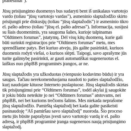
pranešimai”).
Jūsų prisijungimo duomenys bus sudaryti bent iš unikalaus vartotojo
vardo (toliau “jūsų vartotojo vardas”), asmeninio slaptažodžio skirto
prisijungti prie diskusijų (toliau “jūsų slaptažodis”) ir asmeninio tikro
el. pašto adreso (toliau “jūsų el. pašto adresas”). Informacija, susijusi
su šiais duomenimis, yra saugoma šalies, kurioje talpinamas
“Oldtimers forumas”, įstatymų. Dėl visų kitų duomenų, kurie gali
būti surinkti registracijos prie “Oldtimers forumas” metu, mes
sprendžiame patys. Bet kuriuo atveju, jūs galite pasirinkti, kuriuos
duomenis rodyti viešai, o kuriuos slėpti. Taipogi, savo aprašyme jūs
turite galimybę pasirinkti, ar gauti automatiškai sugeneruotus el.
laiškus nuo phpBB programinės įrangos, ar ne.
Jūsų slaptažodis yra užkoduotas (vienpusio kodavimo būdu) ir yra
saugus. Tačiau nerekomenduojama naudoti to paties slaptažodžio,
kurį naudojate kituose Interneto puslapiuose. Jūsų slaptažodis skirtas
tik prisijungimui prie “Oldtimers forumas”, todėl akylai jį saugokite
ir jokiu būdu neteikite jo nei “Oldtimers forumas” atstovams, nei
phpBB, nei bet kurioms trečioms šalims. Mes niekada neprašome
jūsų slaptažodžio. Pamirštą slaptažodį bet kada galite pasikeisti
pasinaudoję “Aš pamiršau savo slaptažodį” nuoroda. Šio proceso
metu jūs būsite paprašytas įvesti savo vartotojo vardą ir el. pašto
adresą, ir phpBB programinė įranga sugeneruos naują prisijungimo
slaptažodį.