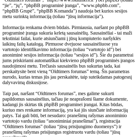
“jie”, “jų”, “phpBB programinė įranga”, “www.phpbb.com”,
“phpBB Grupė”, “phpBB Komanda”) naudoja bet kurios sesijos
metu surinktą informaciją (toliau “jūsų informacija”).
Informacija renkama dviem būdais. Pirmiausia, naršant po phpBB
programinė įranga sukuria keletą sausainėlių. Sausainėliai - tai maži
tekstiniai failai, kurie atsiunčiami į jūsų kompiuterio naršyklės
laikinų failų katalogą. Pirmuose dvejuose sausainėliuose yra
vartotojo identifikavimo informacija (toliau “vartotojo id”) bei
anoniminė sesijos informacija (toliau “sesijos id”). Šie du parametrai
jums priskiriami automatiškai kiekvieno phpBB programinės įrangos
naudojimosi metu. Trečiasis sausainėlis bus sukurtas tada, kai
perskaitysite bent vieną “Oldtimers forumas” temą. Šis parametras
nurodo, kurias temas jūs jau perskaitėte, taip suteikdamas patogesnį
dalyvavimą diskusijose.
Taip pat, naršant “Oldtimers forumas”, mes galime sukurti
papildomus sausainėlius, tačiau jie neaprašomi šiame dokumente,
kadangi jis skirtas tik phpBB programinei įrangai. Kitas būdas,
kuriuo mes renkame informaciją, yra kai jūs siunčiate informaciją
patys. Tai gali būti, bet nesudaro: pranešimų rašymas anoniminio
vartotojo vardu (toliau “anoniminiai pranešimai”), registracija
“Oldtimers forumas” (toliau “jūsų prisijungimo duomenys”) ir
pranešimų rašymas prisijungus registruotu vardu (toliau “jūsų