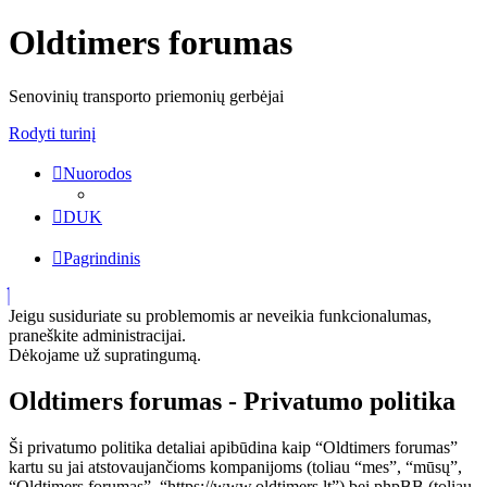
Oldtimers forumas
Senovinių transporto priemonių gerbėjai
Rodyti turinį
Nuorodos
DUK
Pagrindinis
Jeigu susiduriate su problemomis ar neveikia funkcionalumas,
praneškite administracijai.
Dėkojame už supratingumą.
Oldtimers forumas - Privatumo politika
Ši privatumo politika detaliai apibūdina kaip “Oldtimers forumas”
kartu su jai atstovaujančioms kompanijoms (toliau “mes”, “mūsų”,
“Oldtimers forumas”, “https://www.oldtimers.lt”) bei phpBB (toliau