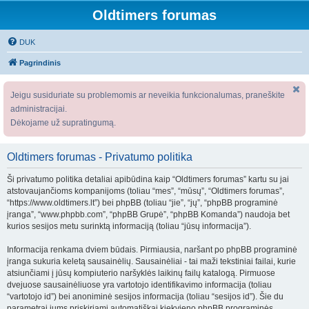
Oldtimers forumas
DUK
Pagrindinis
Jeigu susiduriate su problemomis ar neveikia funkcionalumas, praneškite
administracijai.
Dėkojame už supratingumą.
Oldtimers forumas - Privatumo politika
Ši privatumo politika detaliai apibūdina kaip “Oldtimers forumas” kartu su jai
atstovaujančioms kompanijoms (toliau “mes”, “mūsų”, “Oldtimers forumas”,
“https://www.oldtimers.lt”) bei phpBB (toliau “jie”, “jų”, “phpBB programinė
įranga”, “www.phpbb.com”, “phpBB Grupė”, “phpBB Komanda”) naudoja bet
kurios sesijos metu surinktą informaciją (toliau “jūsų informacija”).
Informacija renkama dviem būdais. Pirmiausia, naršant po phpBB programinė
įranga sukuria keletą sausainėlių. Sausainėliai - tai maži tekstiniai failai, kurie
atsiunčiami į jūsų kompiuterio naršyklės laikinų failų katalogą. Pirmuose
dvejuose sausainėliuose yra vartotojo identifikavimo informacija (toliau
“vartotojo id”) bei anoniminė sesijos informacija (toliau “sesijos id”). Šie du
parametrai jums priskiriami automatiškai kiekvieno phpBB programinės