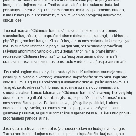
įrangos naudojimosi metu. Trečiasis sausainėlis bus sukurtas tada, kai
perskaitysite bent vieną “Oldtimers forumas” temą. Šis parametras nurodo,
kurias temas jūs jau perskaitėte, taip suteikdamas patogesnį dalyvavimą
diskusijose.
Taip pat, naršant “Oldtimers forumas”, mes galime sukurti papildomus
sausainėlius, tačiau jie neaprašomi šiame dokumente, kadangi jis skirtas tik
phpBB programinei įrangai. Kitas būdas, kuriuo mes renkame informaciją, yra
kai jūs siunčiate informaciją patys. Tai gali būti, bet nesudaro: pranešimų
rašymas anoniminio vartotojo vardu (toliau “anoniminiai pranešimai”),
registracija “Oldtimers forumas” (toliau “jūsų prisijungimo duomenys”) ir
pranešimų rašymas prisijungus registruotu vardu (toliau “jūsų pranešimai”).
Jūsų prisijungimo duomenys bus sudaryti bent iš unikalaus vartotojo vardo
(toliau “jūsų vartotojo vardas”), asmeninio slaptažodžio skirto prisijungti prie
diskusijų (toliau “jūsų slaptažodis”) ir asmeninio tikro el. pašto adreso (toliau
“jūsų el. pašto adresas”). Informacija, susijusi su šiais duomenimis, yra
saugoma šalies, kurioje talpinamas “Oldtimers forumas”, įstatymų. Dėl visų kitų
duomenų, kurie gali būti surinkti registracijos prie “Oldtimers forumas” metu,
mes sprendžiame patys. Bet kuriuo atveju, jūs galite pasirinkti, kuriuos
duomenis rodyti viešai, o kuriuos slėpti. Taipogi, savo aprašyme jūs turite
galimybę pasirinkti, ar gauti automatiškai sugeneruotus el. laiškus nuo phpBB
programinės įrangos, ar ne.
Jūsų slaptažodis yra užkoduotas (vienpusio kodavimo būdu) ir yra saugus.
Tačiau nerekomenduojama naudoti to paties slaptažodžio, kurį naudojate