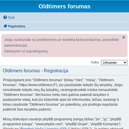
Oldtimers forumas
DUK
Pagrindinis
Jeigu susiduriate su problemomis ar neveikia funkcionalumas, praneškite
administracijai.
Dėkojame už supratingumą.
Kalba:
Oldtimers forumas - Registracija
Prisijungdami prie “Oldtimers forumas” (toliau “mes”, “mūsų”, “Oldtimers
forumas”, “https://www.oldtimers.lt”), jūs pasižadate laikytis šių taisyklių. Jeigu
nesutinkate laikytis visų šių taisyklių, nesiregistruokite ir/arba nenaudokite
“Oldtimers forumas”. Bet kuriuo metu mes galima pakeisti taisykles ir
padarysime viską, kad jūs būtumėte apie tai informuotas, tačiau, kadangi ir
toliau naudosite “Oldtimers forumas” po pakeitimų, yra protinga reguliariai
patikrinti šias taisykles patiems.
Mūsų diskusijos naudoja phpBB programinę įrangą (toliau “jie”, “jų”, “phpBB
programinė įranga”, “www.phpbb.com”, “phpBB Grupė”, “phpBB Komanda”)