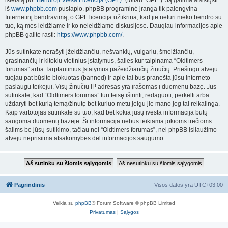
išleistą po “
Bendroji Vieša Licencija (GPL)
” (toliau “GPL”). Ją galima atsisiųsti
iš
www.phpbb.com
puslapio. phpBB programinė įranga tik palengvina
Internetinį bendravimą, o GPL licencija užtikrina, kad jie neturi nieko bendro su
tuo, ką mes leidžiame ir ko neleidžiame diskusijose. Daugiau informacijos apie
phpBB galite rasti:
https://www.phpbb.com/
.
Jūs sutinkate nerašyti įžeidžiančių, nešvankių, vulgarių, šmeižiančių,
grasinančių ir kitokių vietinius įstatymus, šalies kur talpinama “Oldtimers
forumas” arba Tarptautinius Įstatymus pažeidžiančių žinučių. Priešingu atveju
tuojau pat būsite blokuotas (banned) ir apie tai bus pranešta jūsų Interneto
paslaugų teikėjui. Visų žinučių IP adresas yra įrašomas į duomenų bazę. Jūs
sutinkate, kad “Oldtimers forumas” turi teisę ištrinti, redaguoti, perkelti arba
uždaryti bet kurią temą/žinutę bet kuriuo metu jeigu jie mano jog tai reikalinga.
Kaip vartotojas sutinkate su tuo, kad bet kokia jūsų įvesta informacija būtų
saugoma duomenų bazėje. Ši informacija nebus teikiama jokioms trečioms
šalims be jūsų sutikimo, tačiau nei “Oldtimers forumas”, nei phpBB įsilaužimo
atveju neprisiima atsakomybės dėl informacijos saugumo.
Pagrindinis
Visos datos yra
UTC+03:00
Veikia su
phpBB
® Forum Software © phpBB Limited
Privatumas
|
Sąlygos