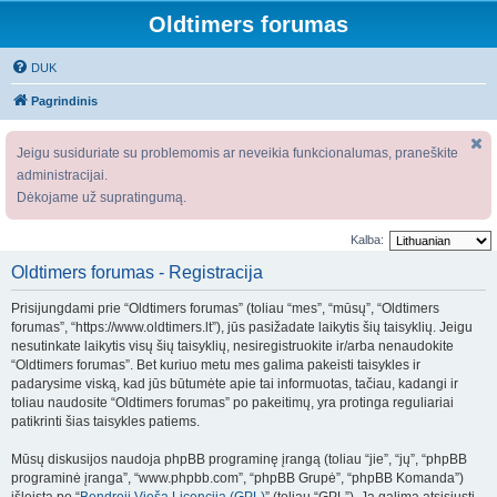
Oldtimers forumas
DUK
Pagrindinis
Jeigu susiduriate su problemomis ar neveikia funkcionalumas, praneškite
administracijai.
Dėkojame už supratingumą.
Kalba:
Oldtimers forumas - Registracija
Prisijungdami prie “Oldtimers forumas” (toliau “mes”, “mūsų”, “Oldtimers
forumas”, “https://www.oldtimers.lt”), jūs pasižadate laikytis šių taisyklių. Jeigu
nesutinkate laikytis visų šių taisyklių, nesiregistruokite ir/arba nenaudokite
“Oldtimers forumas”. Bet kuriuo metu mes galima pakeisti taisykles ir
padarysime viską, kad jūs būtumėte apie tai informuotas, tačiau, kadangi ir
toliau naudosite “Oldtimers forumas” po pakeitimų, yra protinga reguliariai
patikrinti šias taisykles patiems.
Mūsų diskusijos naudoja phpBB programinę įrangą (toliau “jie”, “jų”, “phpBB
programinė įranga”, “www.phpbb.com”, “phpBB Grupė”, “phpBB Komanda”)