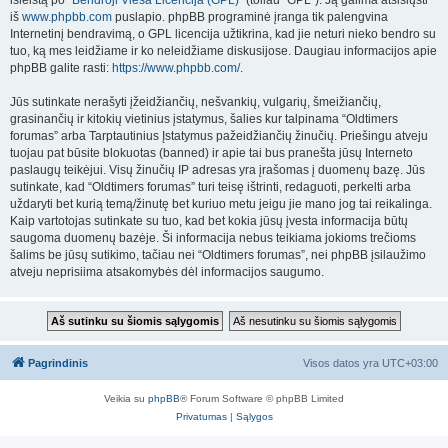
išleistą po “
Bendroji Vieša Licencija (GPL)
” (toliau “GPL”). Ją galima atsisiųsti
iš
www.phpbb.com
puslapio. phpBB programinė įranga tik palengvina
Internetinį bendravimą, o GPL licencija užtikrina, kad jie neturi nieko bendro su
tuo, ką mes leidžiame ir ko neleidžiame diskusijose. Daugiau informacijos apie
phpBB galite rasti:
https://www.phpbb.com/
.
Jūs sutinkate nerašyti įžeidžiančių, nešvankių, vulgarių, šmeižiančių,
grasinančių ir kitokių vietinius įstatymus, šalies kur talpinama “Oldtimers
forumas” arba Tarptautinius Įstatymus pažeidžiančių žinučių. Priešingu atveju
tuojau pat būsite blokuotas (banned) ir apie tai bus pranešta jūsų Interneto
paslaugų teikėjui. Visų žinučių IP adresas yra įrašomas į duomenų bazę. Jūs
sutinkate, kad “Oldtimers forumas” turi teisę ištrinti, redaguoti, perkelti arba
uždaryti bet kurią temą/žinutę bet kuriuo metu jeigu jie mano jog tai reikalinga.
Kaip vartotojas sutinkate su tuo, kad bet kokia jūsų įvesta informacija būtų
saugoma duomenų bazėje. Ši informacija nebus teikiama jokioms trečioms
šalims be jūsų sutikimo, tačiau nei “Oldtimers forumas”, nei phpBB įsilaužimo
atveju neprisiima atsakomybės dėl informacijos saugumo.
Pagrindinis
Visos datos yra
UTC+03:00
Veikia su
phpBB
® Forum Software © phpBB Limited
Privatumas
|
Sąlygos