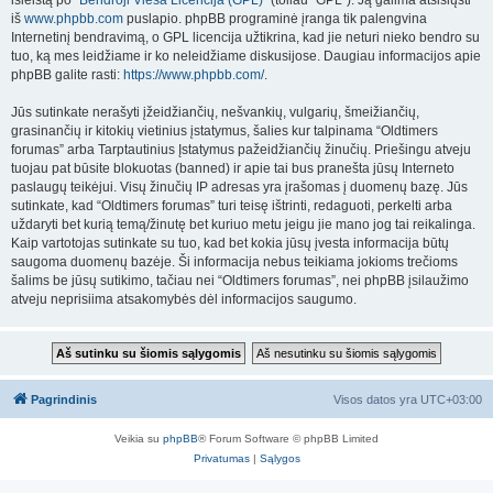
išleistą po “
Bendroji Vieša Licencija (GPL)
” (toliau “GPL”). Ją galima atsisiųsti
iš
www.phpbb.com
puslapio. phpBB programinė įranga tik palengvina
Internetinį bendravimą, o GPL licencija užtikrina, kad jie neturi nieko bendro su
tuo, ką mes leidžiame ir ko neleidžiame diskusijose. Daugiau informacijos apie
phpBB galite rasti:
https://www.phpbb.com/
.
Jūs sutinkate nerašyti įžeidžiančių, nešvankių, vulgarių, šmeižiančių,
grasinančių ir kitokių vietinius įstatymus, šalies kur talpinama “Oldtimers
forumas” arba Tarptautinius Įstatymus pažeidžiančių žinučių. Priešingu atveju
tuojau pat būsite blokuotas (banned) ir apie tai bus pranešta jūsų Interneto
paslaugų teikėjui. Visų žinučių IP adresas yra įrašomas į duomenų bazę. Jūs
sutinkate, kad “Oldtimers forumas” turi teisę ištrinti, redaguoti, perkelti arba
uždaryti bet kurią temą/žinutę bet kuriuo metu jeigu jie mano jog tai reikalinga.
Kaip vartotojas sutinkate su tuo, kad bet kokia jūsų įvesta informacija būtų
saugoma duomenų bazėje. Ši informacija nebus teikiama jokioms trečioms
šalims be jūsų sutikimo, tačiau nei “Oldtimers forumas”, nei phpBB įsilaužimo
atveju neprisiima atsakomybės dėl informacijos saugumo.
Pagrindinis
Visos datos yra
UTC+03:00
Veikia su
phpBB
® Forum Software © phpBB Limited
Privatumas
|
Sąlygos