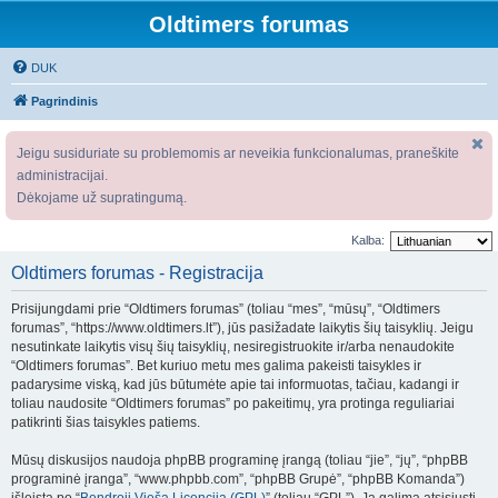
Oldtimers forumas
DUK
Pagrindinis
Jeigu susiduriate su problemomis ar neveikia funkcionalumas, praneškite
administracijai.
Dėkojame už supratingumą.
Kalba:
Oldtimers forumas - Registracija
Prisijungdami prie “Oldtimers forumas” (toliau “mes”, “mūsų”, “Oldtimers
forumas”, “https://www.oldtimers.lt”), jūs pasižadate laikytis šių taisyklių. Jeigu
nesutinkate laikytis visų šių taisyklių, nesiregistruokite ir/arba nenaudokite
“Oldtimers forumas”. Bet kuriuo metu mes galima pakeisti taisykles ir
padarysime viską, kad jūs būtumėte apie tai informuotas, tačiau, kadangi ir
toliau naudosite “Oldtimers forumas” po pakeitimų, yra protinga reguliariai
patikrinti šias taisykles patiems.
Mūsų diskusijos naudoja phpBB programinę įrangą (toliau “jie”, “jų”, “phpBB
programinė įranga”, “www.phpbb.com”, “phpBB Grupė”, “phpBB Komanda”)