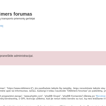
imers forumas
ų transporto priemonių gerbėjai
inį
raneškite administracijai.
as”, “https://www.oldtimers.lt”), jūs pasižadate laikytis šių taisyklių. Jeigu nesutinkate laikytis vis
ėte apie tai informuotas, tačiau, kadangi ir toliau naudosite “Oldtimers forumas” po pakeitimų, yra p
pBB programinė įranga”, “www.phpbb.com”, “phpBB Grupė”, “phpBB Komanda”) išleistą po “
Bendroji
nį bendravimą, o GPL licencija užtikrina, kad jie neturi nieko bendro su tuo, ką mes leidžiame ir 