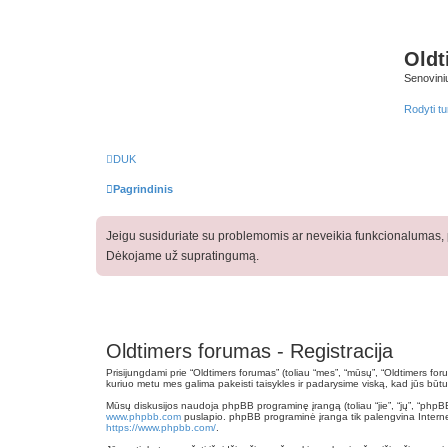
Oldt
Senovini
Rodyti tur
DUK
Pagrindinis
Jeigu susiduriate su problemomis ar neveikia funkcionalumas, p
Dėkojame už supratingumą.
Oldtimers forumas - Registracija
Prisijungdami prie “Oldtimers forumas” (toliau “mes”, “mūsų”, “Oldtimers forum
kuriuo metu mes galima pakeisti taisykles ir padarysime viską, kad jūs būtum
Mūsų diskusijos naudoja phpBB programinę įrangą (toliau “jie”, “jų”, “ph
www.phpbb.com
puslapio. phpBB programinė įranga tik palengvina Interneti
https://www.phpbb.com/
.