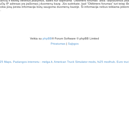
nančių ir kitokių vietinius įstatymus, šalies kur talpinama “Oldtimers forumas” arba Tarptautinius Į
učių IP adresas yra įrašomas į duomenų bazę. Jūs sutinkate, kad “Oldtimers forumas” turi teisę ištr
t kokia jūsų įvesta informacija būtų saugoma duomenų bazėje. Ši informacija nebus teikiama jokioms
.
Veikia su
phpBB
® Forum Software © phpBB Limited
Privatumas
|
Sąlygos
 25 Maps
.
Padangos internetu - melga.lt
.
American Truck Simulator mods
,
fs25 modhub
.
Euro truc