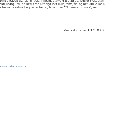
statymus pažeidžiančių žinučių. Priešingu atveju tuojau pat būsite blokuotas
inti, redaguoti, perkelti arba uždaryti bet kurią temą/žinutę bet kuriuo metu
 trečioms šalims be jūsų sutikimo, tačiau nei “Oldtimers forumas”, nei
Visos datos yra
UTC+03:00
k simulator 2 mods
.