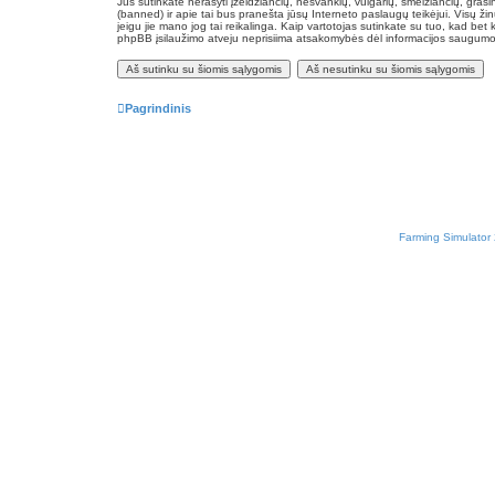
Jūs sutinkate nerašyti įžeidžiančių, nešvankių, vulgarių, šmeižiančių, grasi
(banned) ir apie tai bus pranešta jūsų Interneto paslaugų teikėjui. Visų žin
jeigu jie mano jog tai reikalinga. Kaip vartotojas sutinkate su tuo, kad be
phpBB įsilaužimo atveju neprisiima atsakomybės dėl informacijos saugumo
Pagrindinis
Farming Simulator