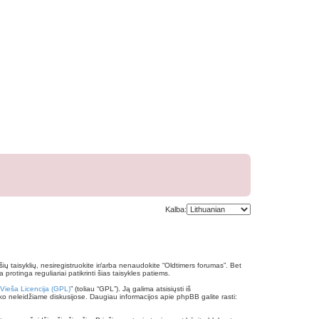
Kalba:
ų šių taisyklių, nesiregistruokite ir/arba nenaudokite “Oldtimers forumas”. Bet
rotinga reguliariai patikrinti šias taisykles patiems.
 Vieša Licencija (GPL)
” (toliau “GPL”). Ją galima atsisiųsti iš
ko neleidžiame diskusijose. Daugiau informacijos apie phpBB galite rasti: