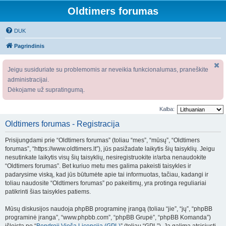
Oldtimers forumas
DUK
Pagrindinis
Jeigu susiduriate su problemomis ar neveikia funkcionalumas, praneškite
administracijai.
Dėkojame už supratingumą.
Kalba:
Oldtimers forumas - Registracija
Prisijungdami prie “Oldtimers forumas” (toliau “mes”, “mūsų”, “Oldtimers
forumas”, “https://www.oldtimers.lt”), jūs pasižadate laikytis šių taisyklių. Jeigu
nesutinkate laikytis visų šių taisyklių, nesiregistruokite ir/arba nenaudokite
“Oldtimers forumas”. Bet kuriuo metu mes galima pakeisti taisykles ir
padarysime viską, kad jūs būtumėte apie tai informuotas, tačiau, kadangi ir
toliau naudosite “Oldtimers forumas” po pakeitimų, yra protinga reguliariai
patikrinti šias taisykles patiems.
Mūsų diskusijos naudoja phpBB programinę įrangą (toliau “jie”, “jų”, “phpBB
programinė įranga”, “www.phpbb.com”, “phpBB Grupė”, “phpBB Komanda”)