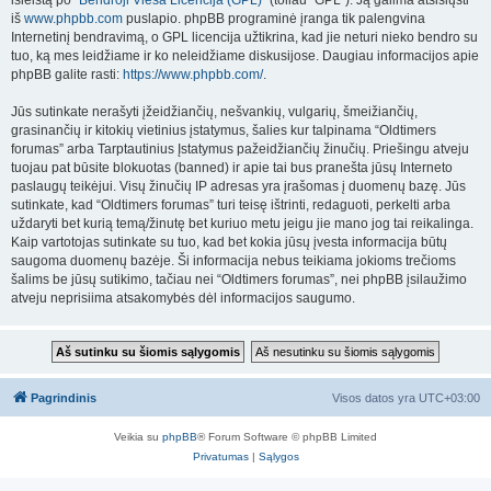
išleistą po “
Bendroji Vieša Licencija (GPL)
” (toliau “GPL”). Ją galima atsisiųsti
iš
www.phpbb.com
puslapio. phpBB programinė įranga tik palengvina
Internetinį bendravimą, o GPL licencija užtikrina, kad jie neturi nieko bendro su
tuo, ką mes leidžiame ir ko neleidžiame diskusijose. Daugiau informacijos apie
phpBB galite rasti:
https://www.phpbb.com/
.
Jūs sutinkate nerašyti įžeidžiančių, nešvankių, vulgarių, šmeižiančių,
grasinančių ir kitokių vietinius įstatymus, šalies kur talpinama “Oldtimers
forumas” arba Tarptautinius Įstatymus pažeidžiančių žinučių. Priešingu atveju
tuojau pat būsite blokuotas (banned) ir apie tai bus pranešta jūsų Interneto
paslaugų teikėjui. Visų žinučių IP adresas yra įrašomas į duomenų bazę. Jūs
sutinkate, kad “Oldtimers forumas” turi teisę ištrinti, redaguoti, perkelti arba
uždaryti bet kurią temą/žinutę bet kuriuo metu jeigu jie mano jog tai reikalinga.
Kaip vartotojas sutinkate su tuo, kad bet kokia jūsų įvesta informacija būtų
saugoma duomenų bazėje. Ši informacija nebus teikiama jokioms trečioms
šalims be jūsų sutikimo, tačiau nei “Oldtimers forumas”, nei phpBB įsilaužimo
atveju neprisiima atsakomybės dėl informacijos saugumo.
Pagrindinis
Visos datos yra
UTC+03:00
Veikia su
phpBB
® Forum Software © phpBB Limited
Privatumas
|
Sąlygos