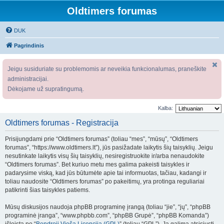
Oldtimers forumas
DUK
Pagrindinis
Jeigu susiduriate su problemomis ar neveikia funkcionalumas, praneškite
administracijai.
Dėkojame už supratingumą.
Kalba:
Oldtimers forumas - Registracija
Prisijungdami prie “Oldtimers forumas” (toliau “mes”, “mūsų”, “Oldtimers
forumas”, “https://www.oldtimers.lt”), jūs pasižadate laikytis šių taisyklių. Jeigu
nesutinkate laikytis visų šių taisyklių, nesiregistruokite ir/arba nenaudokite
“Oldtimers forumas”. Bet kuriuo metu mes galima pakeisti taisykles ir
padarysime viską, kad jūs būtumėte apie tai informuotas, tačiau, kadangi ir
toliau naudosite “Oldtimers forumas” po pakeitimų, yra protinga reguliariai
patikrinti šias taisykles patiems.
Mūsų diskusijos naudoja phpBB programinę įrangą (toliau “jie”, “jų”, “phpBB
programinė įranga”, “www.phpbb.com”, “phpBB Grupė”, “phpBB Komanda”)