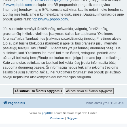
išleistą po “
Bendroji Vieša Licencija (GPL)
” (toliau “GPL”). Ją galima atsisiųsti
iš
www.phpbb.com
puslapio. phpBB programinė įranga tik palengvina
Internetinį bendravimą, o GPL licencija užtikrina, kad jie neturi nieko bendro su
tuo, ką mes leidžiame ir ko neleidžiame diskusijose. Daugiau informacijos apie
phpBB galite rasti:
https://www.phpbb.com/
.
Jūs sutinkate nerašyti įžeidžiančių, nešvankių, vulgarių, šmeižiančių,
grasinančių ir kitokių vietinius įstatymus, šalies kur talpinama “Oldtimers
forumas” arba Tarptautinius Įstatymus pažeidžiančių žinučių. Priešingu atveju
tuojau pat būsite blokuotas (banned) ir apie tai bus pranešta jūsų Interneto
paslaugų teikėjui. Visų žinučių IP adresas yra įrašomas į duomenų bazę. Jūs
sutinkate, kad “Oldtimers forumas” turi teisę ištrinti, redaguoti, perkelti arba
uždaryti bet kurią temą/žinutę bet kuriuo metu jeigu jie mano jog tai reikalinga.
Kaip vartotojas sutinkate su tuo, kad bet kokia jūsų įvesta informacija būtų
saugoma duomenų bazėje. Ši informacija nebus teikiama jokioms trečioms
šalims be jūsų sutikimo, tačiau nei “Oldtimers forumas”, nei phpBB įsilaužimo
atveju neprisiima atsakomybės dėl informacijos saugumo.
Pagrindinis
Visos datos yra
UTC+03:00
Veikia su
phpBB
® Forum Software © phpBB Limited
Privatumas
|
Sąlygos