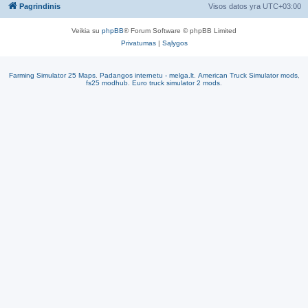
Pagrindinis
Visos datos yra
UTC+03:00
Veikia su
phpBB
® Forum Software © phpBB Limited
Privatumas
|
Sąlygos
Farming Simulator 25 Maps
.
Padangos internetu - melga.lt
.
American Truck Simulator mods
,
fs25 modhub
.
Euro truck simulator 2 mods
.