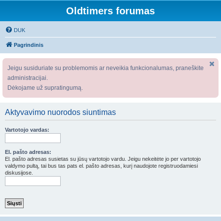
Oldtimers forumas
DUK
Pagrindinis
Jeigu susiduriate su problemomis ar neveikia funkcionalumas, praneškite
administracijai.
Dėkojame už supratingumą.
Aktyvavimo nuorodos siuntimas
Vartotojo vardas:
El. pašto adresas:
El. pašto adresas susietas su jūsų vartotojo vardu. Jeigu nekeitėte jo per vartotojo
valdymo pultą, tai bus tas pats el. pašto adresas, kurį naudojote registruodamiesi
diskusijose.