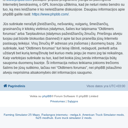
Internetinį bendravimą, o GPL licencija užtikrina, kad jie neturi nieko bendro su
tuo, ką mes leidžiame ir ko neleidžiame diskusijose. Daugiau informacijos apie
phpBB galite rasti:
https://www.phpbb.com/
.
Jūs sutinkate nerašyti įžeidžiančių, nešvankių, vulgarių, šmeižiančių,
grasinančių ir kitokių vietinius įstatymus, šalies kur talpinama “Oldtimers
forumas” arba Tarptautinius Įstatymus pažeidžiančių žinučių. Priešingu atveju
tuojau pat būsite blokuotas (banned) ir apie tai bus pranešta jūsų Interneto
paslaugų teikėjui. Visų žinučių IP adresas yra įrašomas į duomenų bazę. Jūs
sutinkate, kad “Oldtimers forumas” turi teisę ištrinti, redaguoti, perkelti arba
uždaryti bet kurią temą/žinutę bet kuriuo metu jeigu jie mano jog tai reikalinga.
Kaip vartotojas sutinkate su tuo, kad bet kokia jūsų įvesta informacija būtų
saugoma duomenų bazėje. Ši informacija nebus teikiama jokioms trečioms
šalims be jūsų sutikimo, tačiau nei “Oldtimers forumas”, nei phpBB įsilaužimo
atveju neprisiima atsakomybės dėl informacijos saugumo.
Pagrindinis
Visos datos yra
UTC+03:00
Veikia su
phpBB
® Forum Software © phpBB Limited
Privatumas
|
Sąlygos
Farming Simulator 25 Maps
.
Padangos internetu - melga.lt
.
American Truck Simulator mods
,
fs25 modhub
.
Euro truck simulator 2 mods
.