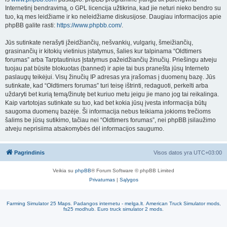
Internetinį bendravimą, o GPL licencija užtikrina, kad jie neturi nieko bendro su
tuo, ką mes leidžiame ir ko neleidžiame diskusijose. Daugiau informacijos apie
phpBB galite rasti:
https://www.phpbb.com/
.
Jūs sutinkate nerašyti įžeidžiančių, nešvankių, vulgarių, šmeižiančių,
grasinančių ir kitokių vietinius įstatymus, šalies kur talpinama “Oldtimers
forumas” arba Tarptautinius Įstatymus pažeidžiančių žinučių. Priešingu atveju
tuojau pat būsite blokuotas (banned) ir apie tai bus pranešta jūsų Interneto
paslaugų teikėjui. Visų žinučių IP adresas yra įrašomas į duomenų bazę. Jūs
sutinkate, kad “Oldtimers forumas” turi teisę ištrinti, redaguoti, perkelti arba
uždaryti bet kurią temą/žinutę bet kuriuo metu jeigu jie mano jog tai reikalinga.
Kaip vartotojas sutinkate su tuo, kad bet kokia jūsų įvesta informacija būtų
saugoma duomenų bazėje. Ši informacija nebus teikiama jokioms trečioms
šalims be jūsų sutikimo, tačiau nei “Oldtimers forumas”, nei phpBB įsilaužimo
atveju neprisiima atsakomybės dėl informacijos saugumo.
Pagrindinis
Visos datos yra
UTC+03:00
Veikia su
phpBB
® Forum Software © phpBB Limited
Privatumas
|
Sąlygos
Farming Simulator 25 Maps
.
Padangos internetu - melga.lt
.
American Truck Simulator mods
,
fs25 modhub
.
Euro truck simulator 2 mods
.