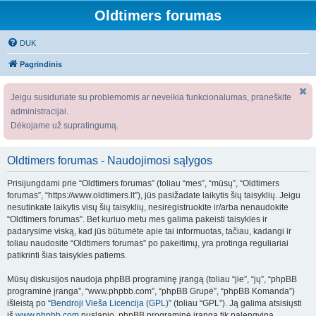
Oldtimers forumas
DUK
Pagrindinis
Jeigu susiduriate su problemomis ar neveikia funkcionalumas, praneškite
administracijai.
Dėkojame už supratingumą.
Oldtimers forumas - Naudojimosi sąlygos
Prisijungdami prie “Oldtimers forumas” (toliau “mes”, “mūsų”, “Oldtimers
forumas”, “https://www.oldtimers.lt”), jūs pasižadate laikytis šių taisyklių. Jeigu
nesutinkate laikytis visų šių taisyklių, nesiregistruokite ir/arba nenaudokite
“Oldtimers forumas”. Bet kuriuo metu mes galima pakeisti taisykles ir
padarysime viską, kad jūs būtumėte apie tai informuotas, tačiau, kadangi ir
toliau naudosite “Oldtimers forumas” po pakeitimų, yra protinga reguliariai
patikrinti šias taisykles patiems.
Mūsų diskusijos naudoja phpBB programinę įrangą (toliau “jie”, “jų”, “phpBB
programinė įranga”, “www.phpbb.com”, “phpBB Grupė”, “phpBB Komanda”)
išleistą po “
Bendroji Vieša Licencija (GPL)
” (toliau “GPL”). Ją galima atsisiųsti
iš
www.phpbb.com
puslapio. phpBB programinė įranga tik palengvina