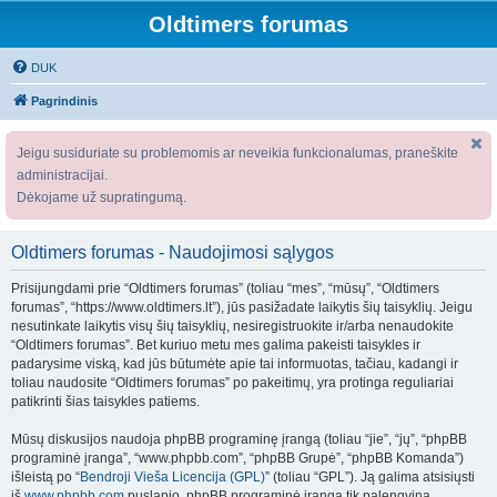
Oldtimers forumas
DUK
Pagrindinis
Jeigu susiduriate su problemomis ar neveikia funkcionalumas, praneškite
administracijai.
Dėkojame už supratingumą.
Oldtimers forumas - Naudojimosi sąlygos
Prisijungdami prie “Oldtimers forumas” (toliau “mes”, “mūsų”, “Oldtimers
forumas”, “https://www.oldtimers.lt”), jūs pasižadate laikytis šių taisyklių. Jeigu
nesutinkate laikytis visų šių taisyklių, nesiregistruokite ir/arba nenaudokite
“Oldtimers forumas”. Bet kuriuo metu mes galima pakeisti taisykles ir
padarysime viską, kad jūs būtumėte apie tai informuotas, tačiau, kadangi ir
toliau naudosite “Oldtimers forumas” po pakeitimų, yra protinga reguliariai
patikrinti šias taisykles patiems.
Mūsų diskusijos naudoja phpBB programinę įrangą (toliau “jie”, “jų”, “phpBB
programinė įranga”, “www.phpbb.com”, “phpBB Grupė”, “phpBB Komanda”)
išleistą po “
Bendroji Vieša Licencija (GPL)
” (toliau “GPL”). Ją galima atsisiųsti
iš
www.phpbb.com
puslapio. phpBB programinė įranga tik palengvina