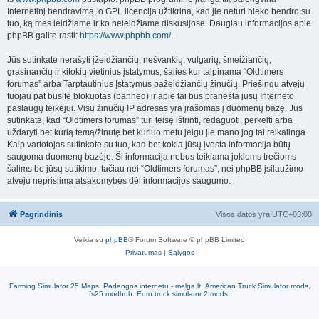
Internetinį bendravimą, o GPL licencija užtikrina, kad jie neturi nieko bendro su
tuo, ką mes leidžiame ir ko neleidžiame diskusijose. Daugiau informacijos apie
phpBB galite rasti:
https://www.phpbb.com/
.
Jūs sutinkate nerašyti įžeidžiančių, nešvankių, vulgarių, šmeižiančių,
grasinančių ir kitokių vietinius įstatymus, šalies kur talpinama “Oldtimers
forumas” arba Tarptautinius Įstatymus pažeidžiančių žinučių. Priešingu atveju
tuojau pat būsite blokuotas (banned) ir apie tai bus pranešta jūsų Interneto
paslaugų teikėjui. Visų žinučių IP adresas yra įrašomas į duomenų bazę. Jūs
sutinkate, kad “Oldtimers forumas” turi teisę ištrinti, redaguoti, perkelti arba
uždaryti bet kurią temą/žinutę bet kuriuo metu jeigu jie mano jog tai reikalinga.
Kaip vartotojas sutinkate su tuo, kad bet kokia jūsų įvesta informacija būtų
saugoma duomenų bazėje. Ši informacija nebus teikiama jokioms trečioms
šalims be jūsų sutikimo, tačiau nei “Oldtimers forumas”, nei phpBB įsilaužimo
atveju neprisiima atsakomybės dėl informacijos saugumo.
Pagrindinis
Visos datos yra
UTC+03:00
Veikia su
phpBB
® Forum Software © phpBB Limited
Privatumas
|
Sąlygos
Farming Simulator 25 Maps
.
Padangos internetu - melga.lt
.
American Truck Simulator mods
,
fs25 modhub
.
Euro truck simulator 2 mods
.