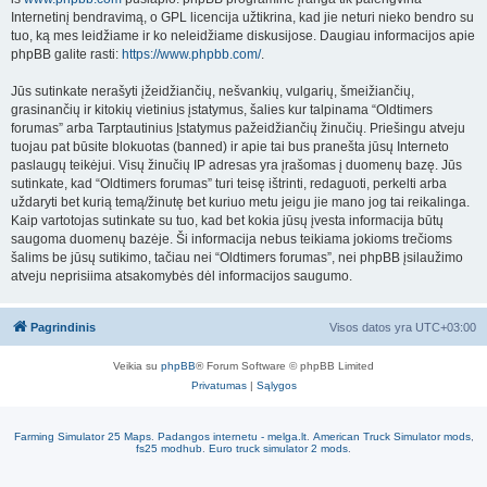
Internetinį bendravimą, o GPL licencija užtikrina, kad jie neturi nieko bendro su
tuo, ką mes leidžiame ir ko neleidžiame diskusijose. Daugiau informacijos apie
phpBB galite rasti:
https://www.phpbb.com/
.
Jūs sutinkate nerašyti įžeidžiančių, nešvankių, vulgarių, šmeižiančių,
grasinančių ir kitokių vietinius įstatymus, šalies kur talpinama “Oldtimers
forumas” arba Tarptautinius Įstatymus pažeidžiančių žinučių. Priešingu atveju
tuojau pat būsite blokuotas (banned) ir apie tai bus pranešta jūsų Interneto
paslaugų teikėjui. Visų žinučių IP adresas yra įrašomas į duomenų bazę. Jūs
sutinkate, kad “Oldtimers forumas” turi teisę ištrinti, redaguoti, perkelti arba
uždaryti bet kurią temą/žinutę bet kuriuo metu jeigu jie mano jog tai reikalinga.
Kaip vartotojas sutinkate su tuo, kad bet kokia jūsų įvesta informacija būtų
saugoma duomenų bazėje. Ši informacija nebus teikiama jokioms trečioms
šalims be jūsų sutikimo, tačiau nei “Oldtimers forumas”, nei phpBB įsilaužimo
atveju neprisiima atsakomybės dėl informacijos saugumo.
Pagrindinis
Visos datos yra
UTC+03:00
Veikia su
phpBB
® Forum Software © phpBB Limited
Privatumas
|
Sąlygos
Farming Simulator 25 Maps
.
Padangos internetu - melga.lt
.
American Truck Simulator mods
,
fs25 modhub
.
Euro truck simulator 2 mods
.