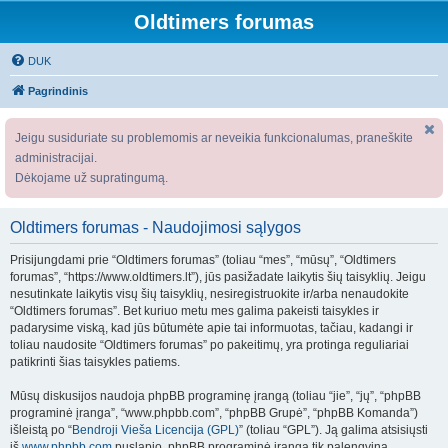
Oldtimers forumas
DUK
Pagrindinis
Jeigu susiduriate su problemomis ar neveikia funkcionalumas, praneškite
administracijai.
Dėkojame už supratingumą.
Oldtimers forumas - Naudojimosi sąlygos
Prisijungdami prie “Oldtimers forumas” (toliau “mes”, “mūsų”, “Oldtimers
forumas”, “https://www.oldtimers.lt”), jūs pasižadate laikytis šių taisyklių. Jeigu
nesutinkate laikytis visų šių taisyklių, nesiregistruokite ir/arba nenaudokite
“Oldtimers forumas”. Bet kuriuo metu mes galima pakeisti taisykles ir
padarysime viską, kad jūs būtumėte apie tai informuotas, tačiau, kadangi ir
toliau naudosite “Oldtimers forumas” po pakeitimų, yra protinga reguliariai
patikrinti šias taisykles patiems.
Mūsų diskusijos naudoja phpBB programinę įrangą (toliau “jie”, “jų”, “phpBB
programinė įranga”, “www.phpbb.com”, “phpBB Grupė”, “phpBB Komanda”)
išleistą po “
Bendroji Vieša Licencija (GPL)
” (toliau “GPL”). Ją galima atsisiųsti
iš
www.phpbb.com
puslapio. phpBB programinė įranga tik palengvina