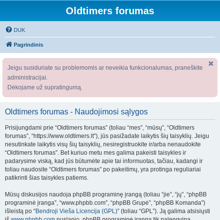
Oldtimers forumas
DUK
Pagrindinis
Jeigu susiduriate su problemomis ar neveikia funkcionalumas, praneškite
administracijai.
Dėkojame už supratingumą.
Oldtimers forumas - Naudojimosi sąlygos
Prisijungdami prie “Oldtimers forumas” (toliau “mes”, “mūsų”, “Oldtimers
forumas”, “https://www.oldtimers.lt”), jūs pasižadate laikytis šių taisyklių. Jeigu
nesutinkate laikytis visų šių taisyklių, nesiregistruokite ir/arba nenaudokite
“Oldtimers forumas”. Bet kuriuo metu mes galima pakeisti taisykles ir
padarysime viską, kad jūs būtumėte apie tai informuotas, tačiau, kadangi ir
toliau naudosite “Oldtimers forumas” po pakeitimų, yra protinga reguliariai
patikrinti šias taisykles patiems.
Mūsų diskusijos naudoja phpBB programinę įrangą (toliau “jie”, “jų”, “phpBB
programinė įranga”, “www.phpbb.com”, “phpBB Grupė”, “phpBB Komanda”)
išleistą po “
Bendroji Vieša Licencija (GPL)
” (toliau “GPL”). Ją galima atsisiųsti
iš
www.phpbb.com
puslapio. phpBB programinė įranga tik palengvina