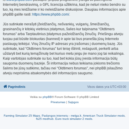
Internetinį bendravimą, o GPL licencija užtikrina, kad jie neturi nieko bendro su
tuo, ką mes leidžiame ir ko neleidžiame diskusijose. Daugiau informacijos apie
phpBB galite rasti:
https://www.phpbb.com/
.
Jūs sutinkate nerašyti įžeidžiančių, nešvankių, vulgarių, šmeižiančių,
grasinančių ir kitokių vietinius įstatymus, šalies kur talpinama “Oldtimers
forumas” arba Tarptautinius Įstatymus pažeidžiančių žinučių. Priešingu atveju
tuojau pat būsite blokuotas (banned) ir apie tai bus pranešta jūsų Interneto
paslaugų teikėjui. Visų žinučių IP adresas yra įrašomas į duomenų bazę. Jūs
sutinkate, kad “Oldtimers forumas” turi teisę ištrinti, redaguoti, perkelti arba
uždaryti bet kurią temą/žinutę bet kuriuo metu jeigu jie mano jog tai reikalinga.
Kaip vartotojas sutinkate su tuo, kad bet kokia jūsų įvesta informacija būtų
saugoma duomenų bazėje. Ši informacija nebus teikiama jokioms trečioms
šalims be jūsų sutikimo, tačiau nei “Oldtimers forumas”, nei phpBB įsilaužimo
atveju neprisiima atsakomybės dėl informacijos saugumo.
Pagrindinis
Visos datos yra
UTC+03:00
Veikia su
phpBB
® Forum Software © phpBB Limited
Privatumas
|
Sąlygos
Farming Simulator 25 Maps
.
Padangos internetu - melga.lt
.
American Truck Simulator mods
,
fs25 modhub
.
Euro truck simulator 2 mods
.