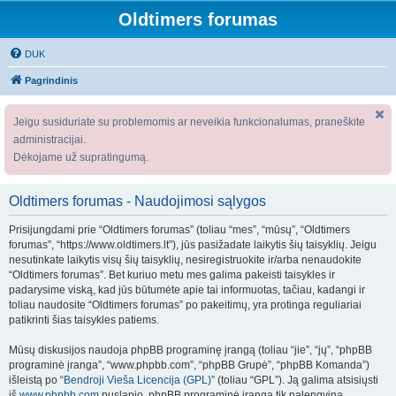
Oldtimers forumas
DUK
Pagrindinis
Jeigu susiduriate su problemomis ar neveikia funkcionalumas, praneškite
administracijai.
Dėkojame už supratingumą.
Oldtimers forumas - Naudojimosi sąlygos
Prisijungdami prie “Oldtimers forumas” (toliau “mes”, “mūsų”, “Oldtimers
forumas”, “https://www.oldtimers.lt”), jūs pasižadate laikytis šių taisyklių. Jeigu
nesutinkate laikytis visų šių taisyklių, nesiregistruokite ir/arba nenaudokite
“Oldtimers forumas”. Bet kuriuo metu mes galima pakeisti taisykles ir
padarysime viską, kad jūs būtumėte apie tai informuotas, tačiau, kadangi ir
toliau naudosite “Oldtimers forumas” po pakeitimų, yra protinga reguliariai
patikrinti šias taisykles patiems.
Mūsų diskusijos naudoja phpBB programinę įrangą (toliau “jie”, “jų”, “phpBB
programinė įranga”, “www.phpbb.com”, “phpBB Grupė”, “phpBB Komanda”)
išleistą po “
Bendroji Vieša Licencija (GPL)
” (toliau “GPL”). Ją galima atsisiųsti
iš
www.phpbb.com
puslapio. phpBB programinė įranga tik palengvina