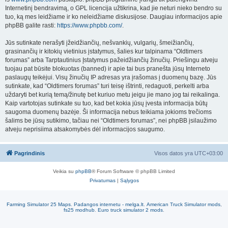
Internetinį bendravimą, o GPL licencija užtikrina, kad jie neturi nieko bendro su
tuo, ką mes leidžiame ir ko neleidžiame diskusijose. Daugiau informacijos apie
phpBB galite rasti:
https://www.phpbb.com/
.
Jūs sutinkate nerašyti įžeidžiančių, nešvankių, vulgarių, šmeižiančių,
grasinančių ir kitokių vietinius įstatymus, šalies kur talpinama “Oldtimers
forumas” arba Tarptautinius Įstatymus pažeidžiančių žinučių. Priešingu atveju
tuojau pat būsite blokuotas (banned) ir apie tai bus pranešta jūsų Interneto
paslaugų teikėjui. Visų žinučių IP adresas yra įrašomas į duomenų bazę. Jūs
sutinkate, kad “Oldtimers forumas” turi teisę ištrinti, redaguoti, perkelti arba
uždaryti bet kurią temą/žinutę bet kuriuo metu jeigu jie mano jog tai reikalinga.
Kaip vartotojas sutinkate su tuo, kad bet kokia jūsų įvesta informacija būtų
saugoma duomenų bazėje. Ši informacija nebus teikiama jokioms trečioms
šalims be jūsų sutikimo, tačiau nei “Oldtimers forumas”, nei phpBB įsilaužimo
atveju neprisiima atsakomybės dėl informacijos saugumo.
Pagrindinis
Visos datos yra
UTC+03:00
Veikia su
phpBB
® Forum Software © phpBB Limited
Privatumas
|
Sąlygos
Farming Simulator 25 Maps
.
Padangos internetu - melga.lt
.
American Truck Simulator mods
,
fs25 modhub
.
Euro truck simulator 2 mods
.