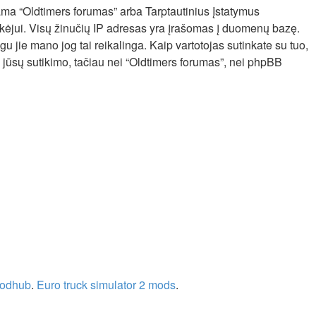
inama “Oldtimers forumas” arba Tarptautinius Įstatymus
eikėjui. Visų žinučių IP adresas yra įrašomas į duomenų bazę.
igu jie mano jog tai reikalinga. Kaip vartotojas sutinkate su tuo,
jūsų sutikimo, tačiau nei “Oldtimers forumas”, nei phpBB
modhub
.
Euro truck simulator 2 mods
.