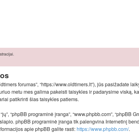
tracijai.
gos
imers forumas”, “https://www.oldtimers.lt”), jūs pasižadate laikyti
uriuo metu mes galima pakeisti taisykles ir padarysime viską, kad
iai patikrinti šias taisykles patiems.
, “jų”, “phpBB programinė įranga”, “www.phpbb.com”, “phpBB Gr
lapio. phpBB programinė įranga tik palengvina Internetinį bendr
formacijos apie phpBB galite rasti:
https://www.phpbb.com/
.