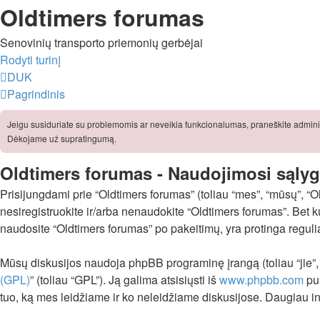
Oldtimers forumas
Senovinių transporto priemonių gerbėjai
Rodyti turinį
DUK
Pagrindinis
Jeigu susiduriate su problemomis ar neveikia funkcionalumas, praneškite adminis
Dėkojame už supratingumą.
Oldtimers forumas - Naudojimosi sąly
Prisijungdami prie “Oldtimers forumas” (toliau “mes”, “mūsų”, “Oldt
nesiregistruokite ir/arba nenaudokite “Oldtimers forumas”. Bet k
naudosite “Oldtimers forumas” po pakeitimų, yra protinga reguliar
Mūsų diskusijos naudoja phpBB programinę įrangą (toliau “jie”
(GPL)
” (toliau “GPL”). Ją galima atsisiųsti iš
www.phpbb.com
pus
tuo, ką mes leidžiame ir ko neleidžiame diskusijose. Daugiau in