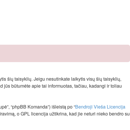
s šių taisyklių. Jeigu nesutinkate laikytis visų šių taisyklių,
 jūs būtumėte apie tai informuotas, tačiau, kadangi ir toliau
upė”, “phpBB Komanda”) išleistą po “
Bendroji Vieša Licencija
avimą, o GPL licencija užtikrina, kad jie neturi nieko bendro su