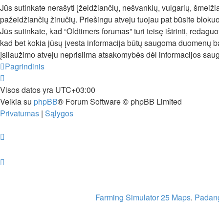
Jūs sutinkate nerašyti įžeidžiančių, nešvankių, vulgarių, šmeižia
pažeidžiančių žinučių. Priešingu atveju tuojau pat būsite bloku
Jūs sutinkate, kad “Oldtimers forumas” turi teisę ištrinti, redaguo
kad bet kokia jūsų įvesta informacija būtų saugoma duomenų baz
įsilaužimo atveju neprisiima atsakomybės dėl informacijos sa
Pagrindinis
Visos datos yra
UTC+03:00
Veikia su
phpBB
® Forum Software © phpBB Limited
Privatumas
|
Sąlygos
Farming Simulator 25 Maps
.
Padang