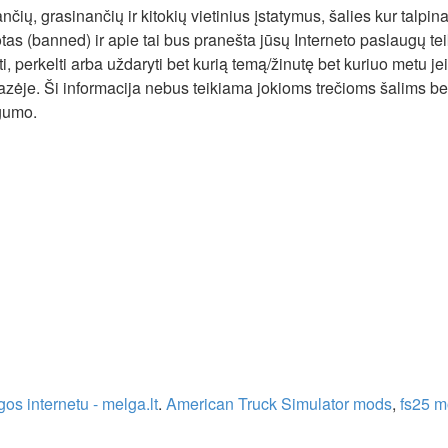
nčių, grasinančių ir kitokių vietinius įstatymus, šalies kur talp
otas (banned) ir apie tai bus pranešta jūsų Interneto paslaugų t
ti, perkelti arba uždaryti bet kurią temą/žinutę bet kuriuo metu je
ėje. Ši informacija nebus teikiama jokioms trečioms šalims be 
ugumo.
os internetu - melga.lt
.
American Truck Simulator mods
,
fs25 