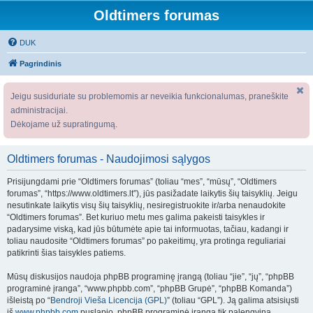
Oldtimers forumas
DUK
Pagrindinis
Jeigu susiduriate su problemomis ar neveikia funkcionalumas, praneškite
administracijai.
Dėkojame už supratingumą.
Oldtimers forumas - Naudojimosi sąlygos
Prisijungdami prie “Oldtimers forumas” (toliau “mes”, “mūsų”, “Oldtimers
forumas”, “https://www.oldtimers.lt”), jūs pasižadate laikytis šių taisyklių. Jeigu
nesutinkate laikytis visų šių taisyklių, nesiregistruokite ir/arba nenaudokite
“Oldtimers forumas”. Bet kuriuo metu mes galima pakeisti taisykles ir
padarysime viską, kad jūs būtumėte apie tai informuotas, tačiau, kadangi ir
toliau naudosite “Oldtimers forumas” po pakeitimų, yra protinga reguliariai
patikrinti šias taisykles patiems.
Mūsų diskusijos naudoja phpBB programinę įrangą (toliau “jie”, “jų”, “phpBB
programinė įranga”, “www.phpbb.com”, “phpBB Grupė”, “phpBB Komanda”)
išleistą po “
Bendroji Vieša Licencija (GPL)
” (toliau “GPL”). Ją galima atsisiųsti
iš
www.phpbb.com
puslapio. phpBB programinė įranga tik palengvina