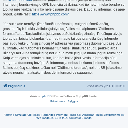
Internetinį bendravimą, o GPL licencija užtikrina, kad jie neturi nieko bendro su
tuo, ką mes leidžiame ir ko neleidžiame diskusijose. Daugiau informacijos apie
phpBB galite rasti:
https://www.phpbb.com/
.
Jūs sutinkate nerašyti įžeidžiančių, nešvankių, vulgarių, šmeižiančių,
grasinančių ir kitokių vietinius įstatymus, šalies kur talpinama “Oldtimers
forumas” arba Tarptautinius Įstatymus pažeidžiančių žinučių. Priešingu atveju
tuojau pat būsite blokuotas (banned) ir apie tai bus pranešta jūsų Interneto
paslaugų teikėjui. Visų žinučių IP adresas yra įrašomas į duomenų bazę. Jūs
sutinkate, kad “Oldtimers forumas” turi teisę ištrinti, redaguoti, perkelti arba
uždaryti bet kurią temą/žinutę bet kuriuo metu jeigu jie mano jog tai reikalinga.
Kaip vartotojas sutinkate su tuo, kad bet kokia jūsų įvesta informacija būtų
saugoma duomenų bazėje. Ši informacija nebus teikiama jokioms trečioms
šalims be jūsų sutikimo, tačiau nei “Oldtimers forumas”, nei phpBB įsilaužimo
atveju neprisiima atsakomybės dėl informacijos saugumo.
Pagrindinis
Visos datos yra
UTC+03:00
Veikia su
phpBB
® Forum Software © phpBB Limited
Privatumas
|
Sąlygos
Farming Simulator 25 Maps
.
Padangos internetu - melga.lt
.
American Truck Simulator mods
,
fs25 modhub
.
Euro truck simulator 2 mods
.