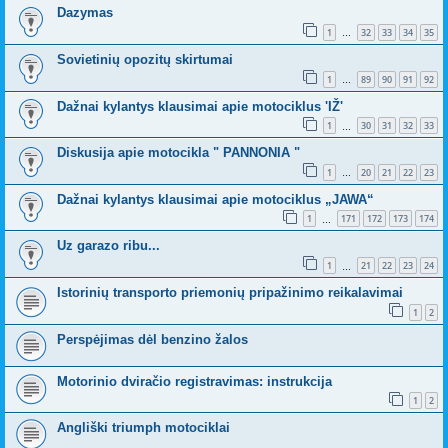
Dazymas
1
32
33
34
35
…
Sovietinių opozitų skirtumai
1
89
90
91
92
…
Dažnai kylantys klausimai apie motociklus 'IŽ'
1
30
31
32
33
…
Diskusija apie motocikla " PANNONIA "
1
20
21
22
23
…
Dažnai kylantys klausimai apie motociklus „JAWA“
1
171
172
173
174
…
Uz garazo ribu...
1
21
22
23
24
…
Istorinių transporto priemonių pripažinimo reikalavimai
1
2
Perspėjimas dėl benzino žalos
Motorinio dviračio registravimas: instrukcija
1
2
Angliški triumph motociklai