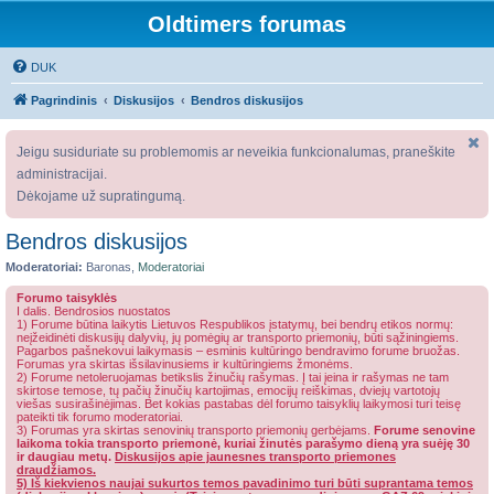
Oldtimers forumas
DUK
Pagrindinis
Diskusijos
Bendros diskusijos
Jeigu susiduriate su problemomis ar neveikia funkcionalumas, praneškite
administracijai.
Dėkojame už supratingumą.
Bendros diskusijos
Moderatoriai:
Baronas
,
Moderatoriai
Forumo taisyklės
I dalis. Bendrosios nuostatos
1) Forume būtina laikytis Lietuvos Respublikos įstatymų, bei bendrų etikos normų:
neįžeidinėti diskusijų dalyvių, jų pomėgių ar transporto priemonių, būti sąžiningiems.
Pagarbos pašnekovui laikymasis – esminis kultūringo bendravimo forume bruožas.
Forumas yra skirtas išsilavinusiems ir kultūringiems žmonėms.
2) Forume netoleruojamas betikslis žinučių rašymas. Į tai įeina ir rašymas ne tam
skirtose temose, tų pačių žinučių kartojimas, emocijų reiškimas, dviejų vartotojų
viešas susirašinėjimas. Bet kokias pastabas dėl forumo taisyklių laikymosi turi teisę
pateikti tik forumo moderatoriai.
3) Forumas yra skirtas senovinių transporto priemonių gerbėjams.
Forume senovine
laikoma tokia transporto priemonė, kuriai žinutės parašymo dieną yra suėję 30
ir daugiau metų.
Diskusijos apie jaunesnes transporto priemones
draudžiamos.
5) Iš kiekvienos naujai sukurtos temos pavadinimo turi būti suprantama temos