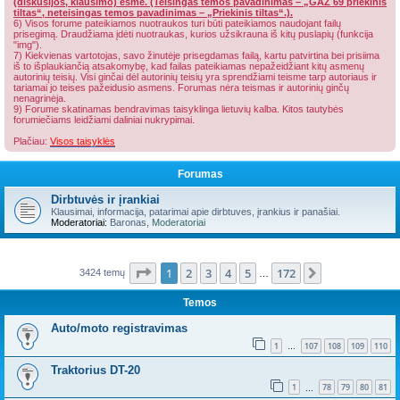
(diskusijos, klausimo) esmė. (Teisingas temos pavadinimas – „GAZ 69 priekinis
tiltas“, neteisingas temos pavadinimas – „Priekinis tiltas“.).
6) Visos forume pateikiamos nuotraukos turi būti pateikiamos naudojant failų
prisegimą. Draudžiama įdėti nuotraukas, kurios užsikrauna iš kitų puslapių (funkcija
"img").
7) Kiekvienas vartotojas, savo žinutėje prisegdamas failą, kartu patvirtina bei prisiima
iš to išplaukiančią atsakomybę, kad failas pateikiamas nepažeidžiant kitų asmenų
autorinių teisių. Visi ginčai dėl autorinių teisių yra sprendžiami teisme tarp autoriaus ir
tariamai jo teises pažeidusio asmens. Forumas nėra teismas ir autorinių ginčų
nenagrinėja.
9) Forume skatinamas bendravimas taisyklinga lietuvių kalba. Kitos tautybės
forumiečiams leidžiami daliniai nukrypimai.
Plačiau:
Visos taisyklės
Forumas
Dirbtuvės ir įrankiai
Klausimai, informacija, patarimai apie dirbtuves, įrankius ir panašiai.
Moderatoriai:
Baronas
,
Moderatoriai
Puslapis
1
iš
172
1
2
3
4
5
172
Kitas
3424 temų
…
Temos
Auto/moto registravimas
1
107
108
109
110
…
Traktorius DT-20
1
78
79
80
81
…