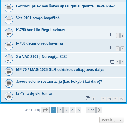
Gofruoti priekinės šakės apsauginiai gaubtai Jawa 634-7.
Vaz 2101 stogo bagažinė
K-750 Variklio Reguliavimas
1
2
k-750 degimo reguliavimas
1
2
Su VAZ 2101 į Norvegiją 2025
1
2
MF-70 / MAG 1026 SLR cekiskos zoliapjoves dalys
Jawos veleno restuoracija (kas kokybiškai daro)?
Iž-49 laidų skirtumai
1
23
24
25
26
…
Puslapis
1
iš
172
1
2
3
4
5
172
Kitas
3424 temų
…
Pereiti į