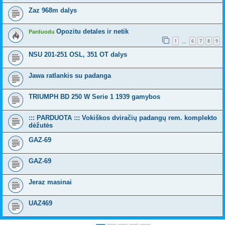
Zaz 968m dalys
Opozitu detales ir netik
Parduodu
1
6
7
8
9
…
NSU 201-251 OSL, 351 OT dalys
Jawa ratlankis su padanga
TRIUMPH BD 250 W Serie 1 1939 gamybos
::: PARDUOTA ::: Vokiškos dviračių padangų rem. komplekto
dėžutės
GAZ-69
GAZ-69
Jeraz masinai
UAZ469