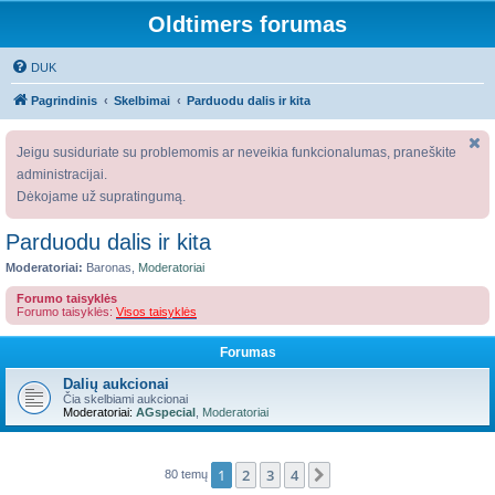
Oldtimers forumas
DUK
Pagrindinis
Skelbimai
Parduodu dalis ir kita
Jeigu susiduriate su problemomis ar neveikia funkcionalumas, praneškite
administracijai.
Dėkojame už supratingumą.
Parduodu dalis ir kita
Moderatoriai:
Baronas
,
Moderatoriai
Forumo taisyklės
Forumo taisyklės:
Visos taisyklės
Forumas
Dalių aukcionai
Čia skelbiami aukcionai
Moderatoriai:
AGspecial
,
Moderatoriai
1
2
3
4
Kitas
80 temų