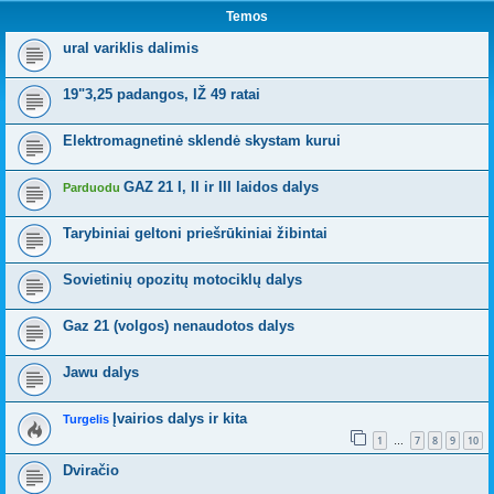
Temos
ural variklis dalimis
19"3,25 padangos, IŽ 49 ratai
Elektromagnetinė sklendė skystam kurui
GAZ 21 I, II ir III laidos dalys
Parduodu
Tarybiniai geltoni priešrūkiniai žibintai
Sovietinių opozitų motociklų dalys
Gaz 21 (volgos) nenaudotos dalys
Jawu dalys
Įvairios dalys ir kita
Turgelis
1
7
8
9
10
…
Dviračio