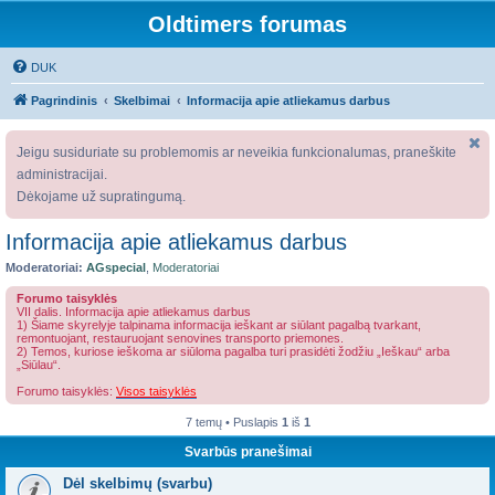
Oldtimers forumas
DUK
Pagrindinis
Skelbimai
Informacija apie atliekamus darbus
Jeigu susiduriate su problemomis ar neveikia funkcionalumas, praneškite
administracijai.
Dėkojame už supratingumą.
Informacija apie atliekamus darbus
Moderatoriai:
AGspecial
,
Moderatoriai
Forumo taisyklės
VII dalis. Informacija apie atliekamus darbus
1) Šiame skyrelyje talpinama informacija ieškant ar siūlant pagalbą tvarkant,
remontuojant, restauruojant senovines transporto priemones.
2) Temos, kuriose ieškoma ar siūloma pagalba turi prasidėti žodžiu „Ieškau“ arba
„Siūlau“.
Forumo taisyklės:
Visos taisyklės
7 temų • Puslapis
1
iš
1
Svarbūs pranešimai
Dėl skelbimų (svarbu)