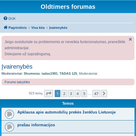
Oldtimers forumas
DUK
Pagrindinis
Visa kita
Įvairenybės
Jeigu susiduriate su problemomis ar neveikia funkcionalumas, praneškite
administracijai.
Dėkojame už supratingumą.
Įvairenybės
Moderatoriai:
Shumeras
,
tadas1991
,
TADAS 125
,
Moderatoriai
Forumo taisyklės
Puslapis
1
iš
47
1
2
3
4
5
47
Kitas
923 temų
…
Temos
Apklausa apie automobilių prekės ženklus Lietuvoje
prašau informacijos