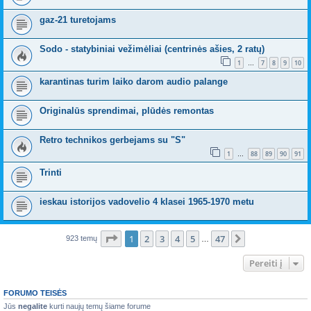
gaz-21 turetojams
Sodo - statybiniai vežimėliai (centrinės ašies, 2 ratų)
1
7
8
9
10
…
karantinas turim laiko darom audio palange
Originalūs sprendimai, plūdės remontas
Retro technikos gerbejams su "S"
1
88
89
90
91
…
Trinti
ieskau istorijos vadovelio 4 klasei 1965-1970 metu
Puslapis
1
iš
47
1
2
3
4
5
47
Kitas
923 temų
…
Pereiti į
FORUMO TEISĖS
Jūs
negalite
kurti naujų temų šiame forume