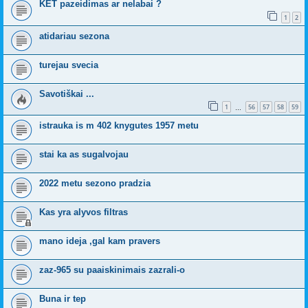
KET pazeidimas ar nelabai ?
1
2
atidariau sezona
turejau svecia
Savotiškai ...
1
56
57
58
59
…
istrauka is m 402 knygutes 1957 metu
stai ka as sugalvojau
2022 metu sezono pradzia
Kas yra alyvos filtras
mano ideja ,gal kam pravers
zaz-965 su paaiskinimais zazrali-o
Buna ir tep