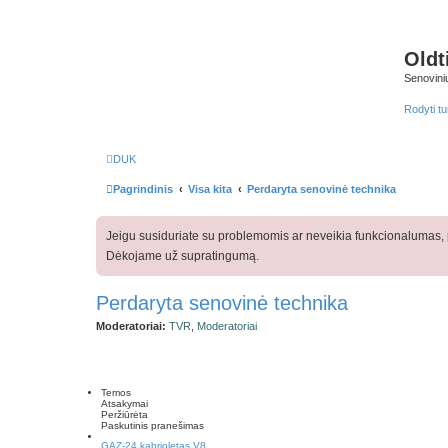
Oldt
Senovini
Rodyti tur
DUK
Pagrindinis
Visa kita
Perdaryta senovinė technika
Jeigu susiduriate su problemomis ar neveikia funkcionalumas, p
Dėkojame už supratingumą.
Perdaryta senovinė technika
Moderatoriai:
TVR
,
Moderatoriai
Temos
Atsakymai
Peržiūrėta
Paskutinis pranešimas
GAZ-24 kabrioletas V8