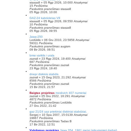
stasas8
»
05 Rgp 2026, 10:00
0
Atsakymai
15
Peržiūrėta
Paskutinis pranešimas
stasas8
05 Rgp 2026, 10:00
GAZ-24 kabrioletas V8
stasas8
»
05 Rgp 2026, 09:55
0
Atsakymai
10
Peržiūrėta
Paskutinis pranešimas
stasas8
05 Rgp 2026, 09:55
Jawa-250
Ledūklis
»
06 Gru 2010, 23:58
58
Atsakymai
59311
Peržiūrėta
Paskutinis pranešimas
augism
09 Bir 2026, 08:51
bmw variklis i urala
zazrali
»
23 Rgp 2024, 19:40
0
Atsakymai
687
Peržiūrėta
Paskutinis pranešimas
zazrali
23 Rgp 2024, 19:40
dnepr diskinis stabdis
zazrali
»
15 Geg 2023, 21:29
2
Atsakymai
8566
Peržiūrėta
Paskutinis pranešimas
zazrali
15 Bir 2023, 21:57
Baigtas projektas
moskvich 407 numeriai
zazrali
»
05 Gru 2022, 16:29
1
Atsakymai
4872
Peržiūrėta
Paskutinis pranešimas
Ledūklis
27 Gru 2022, 21:42
gaz 21/24 uaz priekiniai diskiniai stabdziai.
Sergej
»
10 Spa 2007, 15:01
39
Atsakymai
19867
Peržiūrėta
Paskutinis pranešimas
Tadas B
17 Bir 2022, 12:51
Vykdomas projektas
Jawa 354, 1961 metai (atkuriamieji darbai)