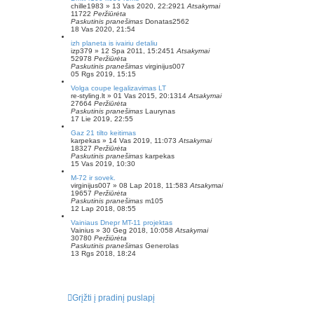
chille1983
»
13 Vas 2020, 22:29
21
Atsakymai
11722
Peržiūrėta
Paskutinis pranešimas
Donatas2562
18 Vas 2020, 21:54
izh planeta is ivairiu detaliu
izp379
»
12 Spa 2011, 15:24
51
Atsakymai
52978
Peržiūrėta
Paskutinis pranešimas
virginijus007
05 Rgs 2019, 15:15
Volga coupe legalizavimas LT
re-styling.lt
»
01 Vas 2015, 20:13
14
Atsakymai
27664
Peržiūrėta
Paskutinis pranešimas
Laurynas
17 Lie 2019, 22:55
Gaz 21 tilto keitimas
karpekas
»
14 Vas 2019, 11:07
3
Atsakymai
18327
Peržiūrėta
Paskutinis pranešimas
karpekas
15 Vas 2019, 10:30
M-72 ir sovek.
virginijus007
»
08 Lap 2018, 11:58
3
Atsakymai
19657
Peržiūrėta
Paskutinis pranešimas
m105
12 Lap 2018, 08:55
Vainiaus Dnepr MT-11 projektas
Vainius
»
30 Geg 2018, 10:05
8
Atsakymai
30780
Peržiūrėta
Paskutinis pranešimas
Generolas
13 Rgs 2018, 18:24
Grįžti į pradinį puslapį