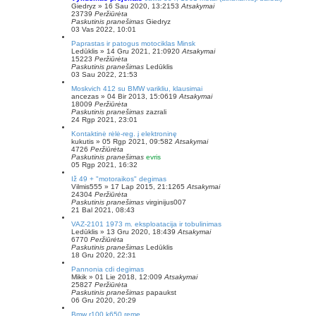
Giedryz
»
16 Sau 2020, 13:21
53
Atsakymai
23739
Peržiūrėta
Paskutinis pranešimas
Giedryz
03 Vas 2022, 10:01
Paprastas ir patogus motociklas Minsk
Ledūklis
»
14 Gru 2021, 21:09
20
Atsakymai
15223
Peržiūrėta
Paskutinis pranešimas
Ledūklis
03 Sau 2022, 21:53
Moskvich 412 su BMW varikliu, klausimai
ancezas
»
04 Bir 2013, 15:06
19
Atsakymai
18009
Peržiūrėta
Paskutinis pranešimas
zazrali
24 Rgp 2021, 23:01
Kontaktinė rėlė-reg. į elektroninę
kukutis
»
05 Rgp 2021, 09:58
2
Atsakymai
4726
Peržiūrėta
Paskutinis pranešimas
evris
05 Rgp 2021, 16:32
Iž 49 + "motoraikos" degimas
Vilmis555
»
17 Lap 2015, 21:12
65
Atsakymai
24304
Peržiūrėta
Paskutinis pranešimas
virginijus007
21 Bal 2021, 08:43
VAZ-2101 1973 m. eksploatacija ir tobulinimas
Ledūklis
»
13 Gru 2020, 18:43
9
Atsakymai
6770
Peržiūrėta
Paskutinis pranešimas
Ledūklis
18 Gru 2020, 22:31
Pannonia cdi degimas
Mikik
»
01 Lie 2018, 12:00
9
Atsakymai
25827
Peržiūrėta
Paskutinis pranešimas
papaukst
06 Gru 2020, 20:29
Bmw r100 k650 reme