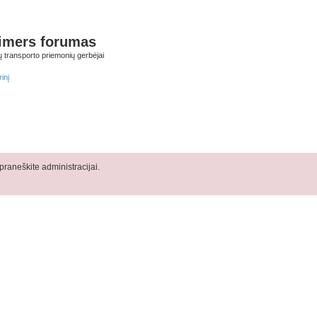
imers forumas
ų transporto priemonių gerbėjai
inį
raneškite administracijai.