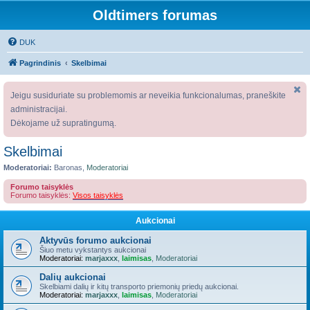
Oldtimers forumas
DUK
Pagrindinis
Skelbimai
Jeigu susiduriate su problemomis ar neveikia funkcionalumas, praneškite
administracijai.
Dėkojame už supratingumą.
Skelbimai
Moderatoriai:
Baronas
,
Moderatoriai
Forumo taisyklės
Forumo taisyklės:
Visos taisyklės
Aukcionai
Aktyvūs forumo aukcionai
Šiuo metu vykstantys aukcionai
Moderatoriai:
marjaxxx
,
laimisas
,
Moderatoriai
Dalių aukcionai
Skelbiami dalių ir kitų transporto priemonių priedų aukcionai.
Moderatoriai:
marjaxxx
,
laimisas
,
Moderatoriai