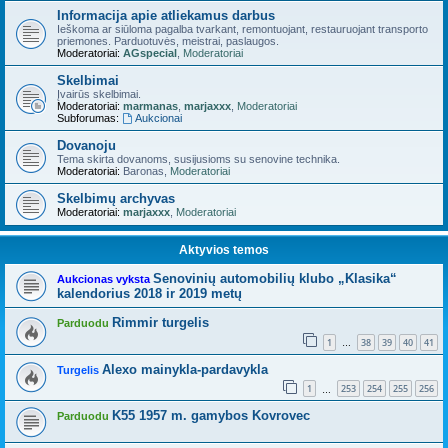
Informacija apie atliekamus darbus
Ieškoma ar siūloma pagalba tvarkant, remontuojant, restauruojant transporto
priemones. Parduotuvės, meistrai, paslaugos.
Moderatoriai:
AGspecial
,
Moderatoriai
Skelbimai
Įvairūs skelbimai.
Moderatoriai:
marmanas
,
marjaxxx
,
Moderatoriai
Subforumas:
Aukcionai
Dovanoju
Tema skirta dovanoms, susijusioms su senovine technika.
Moderatoriai:
Baronas
,
Moderatoriai
Skelbimų archyvas
Moderatoriai:
marjaxxx
,
Moderatoriai
Aktyvios temos
Senovinių automobilių klubo „Klasika“
Aukcionas vyksta
kalendorius 2018 ir 2019 metų
Rimmir turgelis
Parduodu
1
38
39
40
41
…
Alexo mainykla-pardavykla
Turgelis
1
253
254
255
256
…
K55 1957 m. gamybos Kovrovec
Parduodu