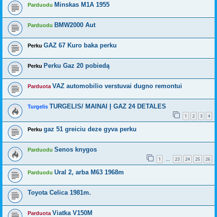
Minskas M1A 1955
Parduodu
BMW2000 Aut
Parduodu
GAZ 67 Kuro baka perku
Perku
Perku Gaz 20 pobiedą
Perku
VAZ automobilio verstuvai dugno remontui
Parduota
TURGELIS/ MAINAI Į GAZ 24 DETALES
Turgelis
1
2
3
4
gaz 51 greiciu deze gyva perku
Perku
Senos knygos
Parduodu
1
23
24
25
26
…
Ural 2, arba M63 1968m
Parduodu
Toyota Celica 1981m.
Viatka V150M
Parduota