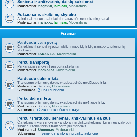
Senienų ir antikvarinių daiktų aukcionai
Moderatoriai:
marjaxxx
,
laimisas
,
Moderatoriai
Aukcionai iš skelbimų skyrelio
Aukcionai, kuriuos gali skelbti ir tapatybės nepasitvirtinę nariai.
Moderatoriai:
marjaxxx
,
laimisas
,
Moderatoriai
Forumas
Parduodu transportą
Čia talpinami senovinių automobilių, motociklų ir kitų transporto priemonių
skelbimai.
Moderatoriai:
TADAS 125
,
Moderatoriai
Perku transportą
Perkančiųjų senovinį transportą skelbimai
Moderatoriai:
marmanas
,
Moderatoriai
Parduodu dalis ir kita
Transporto priemonių dalys, eksploatacinės medžiagos ir kt.
Moderatoriai:
Baronas
,
Moderatoriai
Subforumas:
Dalių aukcionai
Perku dalis ir kita
Transporto priemonių dalys, eksploatacinės mežiagos ir kt.
Moderatoriai:
Baronas
,
Moderatoriai
Subforumas:
Šiuo metu ieškomos dalys
Perku / Parduodu senienas, antikvarinius daiktus
Čia talpinami visi senovinių - antikvarinių daiktų skelbimai, kurie neprivalo būti
susiję su senovinėmis transporto priemonėmis.
Moderatoriai:
Shumeras
,
Moderatoriai
Subforumas:
Senienų ir antikvarinių daiktų aukcionai