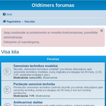
Oldtimers forumas
DUK
Pagrindinis
Visa kita
Jeigu susiduriate su problemomis ar neveikia funkcionalumas, praneškite
administracijai.
Dėkojame už supratingumą.
Visa kita
Forumas
Senovinės technikos modeliai
Skyrelis „Senovinės technikos modeliai“ yra skirtas diskusijoms apie
senovinės technikos modelius, kurių originalui yra daugiau nei 30 metų. (1:43,
1:87, popieriniai modeliai ir pan.)
Moderatoriai:
tadas1991
,
Moderatoriai
Perdaryta senovinė technika
Perdarytos senovinės technikos (hotrod) skyrelis yra skirtas diskusijoms apie
senovinę techniką, kuriai yra daugiau nei 30 metų ir kuri turi esminių
perdarymų.
Moderatoriai:
TVR
,
Moderatoriai
Antikvariniai daiktai
Šioje temoje diskutuojama apie antikvarinius daiktus, turimos kolekcijos,