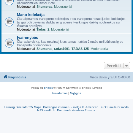
užduodami klausimai ir etc.
Moderatoriai:
Shumeras
,
Moderatoriai
Mano kolekcija
Čia talpinamos transporto kolekcijos ir su transportu nesusijusios kolekcijos,
tai gali būti pavieniai daiktai ar grupinės tvarkingos daiktų nuotraukos su
išsamiu aprašymu.
Moderatoriai:
Tadas_2
,
Moderatoriai
Įvairenybės
Čia rasite viską, kas netelpa į kitas temas, tačiau žinutės turi būti susiję su
transporto priemonėmis.
Moderatoriai:
Shumeras
,
tadas1991
,
TADAS 125
,
Moderatoriai
Pereiti į
Pagrindinis
Visos datos yra
UTC+03:00
Veikia su
phpBB
® Forum Software © phpBB Limited
Privatumas
|
Sąlygos
Farming Simulator 25 Maps
.
Padangos internetu - melga.lt
.
American Truck Simulator mods
,
fs25 modhub
.
Euro truck simulator 2 mods
.