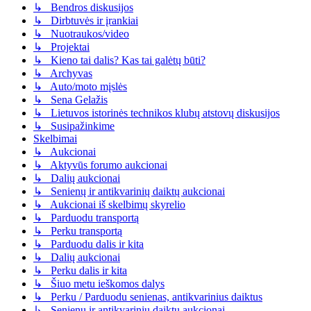
↳ Bendros diskusijos
↳ Dirbtuvės ir įrankiai
↳ Nuotraukos/video
↳ Projektai
↳ Kieno tai dalis? Kas tai galėtų būti?
↳ Archyvas
↳ Auto/moto mįslės
↳ Sena Gelažis
↳ Lietuvos istorinės technikos klubų atstovų diskusijos
↳ Susipažinkime
Skelbimai
↳ Aukcionai
↳ Aktyvūs forumo aukcionai
↳ Dalių aukcionai
↳ Senienų ir antikvarinių daiktų aukcionai
↳ Aukcionai iš skelbimų skyrelio
↳ Parduodu transportą
↳ Perku transportą
↳ Parduodu dalis ir kita
↳ Dalių aukcionai
↳ Perku dalis ir kita
↳ Šiuo metu ieškomos dalys
↳ Perku / Parduodu senienas, antikvarinius daiktus
↳ Senienų ir antikvarinių daiktų aukcionai