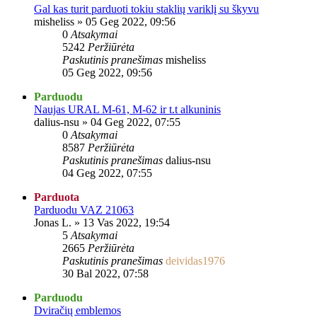
Gal kas turit parduoti tokiu staklių variklį su škyvu
misheliss
»
05 Geg 2022, 09:56
0
Atsakymai
5242
Peržiūrėta
Paskutinis pranešimas
misheliss
05 Geg 2022, 09:56
Parduodu
Naujas URAL M-61, M-62 ir t.t alkuninis
dalius-nsu
»
04 Geg 2022, 07:55
0
Atsakymai
8587
Peržiūrėta
Paskutinis pranešimas
dalius-nsu
04 Geg 2022, 07:55
Parduota
Parduodu VAZ 21063
Jonas L.
»
13 Vas 2022, 19:54
5
Atsakymai
2665
Peržiūrėta
Paskutinis pranešimas
deividas1976
30 Bal 2022, 07:58
Parduodu
Dviračių emblemos