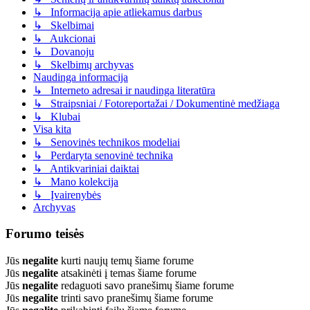
↳ Informacija apie atliekamus darbus
↳ Skelbimai
↳ Aukcionai
↳ Dovanoju
↳ Skelbimų archyvas
Naudinga informacija
↳ Interneto adresai ir naudinga literatūra
↳ Straipsniai / Fotoreportažai / Dokumentinė medžiaga
↳ Klubai
Visa kita
↳ Senovinės technikos modeliai
↳ Perdaryta senovinė technika
↳ Antikvariniai daiktai
↳ Mano kolekcija
↳ Įvairenybės
Archyvas
Forumo teisės
Jūs
negalite
kurti naujų temų šiame forume
Jūs
negalite
atsakinėti į temas šiame forume
Jūs
negalite
redaguoti savo pranešimų šiame forume
Jūs
negalite
trinti savo pranešimų šiame forume