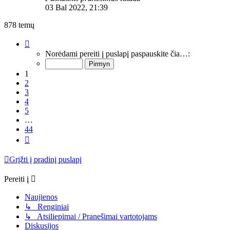
03 Bal 2022, 21:39
878 temų
Puslapis
1
Norėdami pereiti į puslapį paspauskite čia…:
iš
44
1
2
3
4
5
…
44
Kitas
Grįžti į pradinį puslapį
Pereiti į
Naujienos
↳ Renginiai
↳ Atsiliepimai / Pranešimai vartotojams
Diskusijos