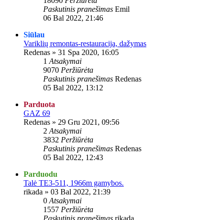
18090
Peržiūrėta
Paskutinis pranešimas
Emil
06 Bal 2022, 21:46
Siūlau
Variklių remontas-restauracija, dažymas
Redenas
»
31 Spa 2020, 16:05
1
Atsakymai
9070
Peržiūrėta
Paskutinis pranešimas
Redenas
05 Bal 2022, 13:12
Parduota
GAZ 69
Redenas
»
29 Gru 2021, 09:56
2
Atsakymai
3832
Peržiūrėta
Paskutinis pranešimas
Redenas
05 Bal 2022, 12:43
Parduodu
Talė TE3-511, 1966m gamybos.
rikada
»
03 Bal 2022, 21:39
0
Atsakymai
1557
Peržiūrėta
Paskutinis pranešimas
rikada