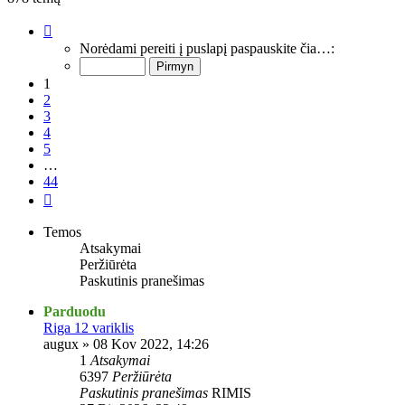
Puslapis
1
Norėdami pereiti į puslapį paspauskite čia…:
iš
44
1
2
3
4
5
…
44
Kitas
Temos
Atsakymai
Peržiūrėta
Paskutinis pranešimas
Parduodu
Riga 12 variklis
augux
»
08 Kov 2022, 14:26
1
Atsakymai
6397
Peržiūrėta
Paskutinis pranešimas
RIMIS