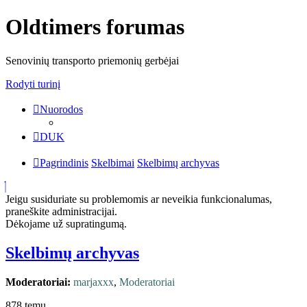
Oldtimers forumas
Senovinių transporto priemonių gerbėjai
Rodyti turinį
Nuorodos
DUK
Pagrindinis
Skelbimai
Skelbimų archyvas
Jeigu susiduriate su problemomis ar neveikia funkcionalumas,
praneškite administracijai.
Dėkojame už supratingumą.
Skelbimų archyvas
Moderatoriai:
marjaxxx
,
Moderatoriai
878 temų