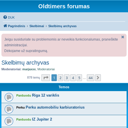
Oldtimers forumas
DUK
Pagrindinis
Skelbimai
Skelbimų archyvas
Jeigu susiduriate su problemomis ar neveikia funkcionalumas, praneškite
administracijai.
Dėkojame už supratingumą.
Skelbimų archyvas
Moderatoriai:
marjaxxx
,
Moderatoriai
Puslapis
1
iš
44
1
2
3
4
5
44
Kitas
878 temų
…
Temos
Riga 12 variklis
Parduodu
Perku automobiliu karbiuratorius
Perku
IZ Jupiter 2
Parduodu