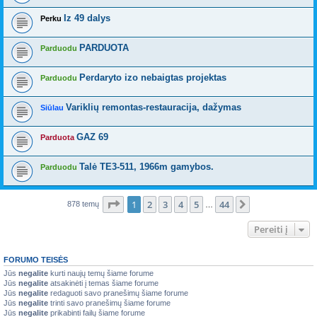
Iz 49 dalys
Perku
PARDUOTA
Parduodu
Perdaryto izo nebaigtas projektas
Parduodu
Variklių remontas-restauracija, dažymas
Siūlau
GAZ 69
Parduota
Talė TE3-511, 1966m gamybos.
Parduodu
Puslapis
1
iš
44
1
2
3
4
5
44
Kitas
878 temų
…
Pereiti į
FORUMO TEISĖS
Jūs
negalite
kurti naujų temų šiame forume
Jūs
negalite
atsakinėti į temas šiame forume
Jūs
negalite
redaguoti savo pranešimų šiame forume
Jūs
negalite
trinti savo pranešimų šiame forume
Jūs
negalite
prikabinti failų šiame forume